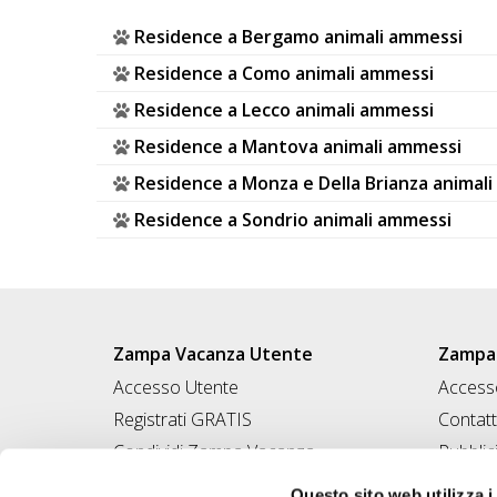
DOG
Residence a Bergamo animali ammessi
Residence a Como animali ammessi
INFO
Residence a Lecco animali ammessi
A
Residence a Mantova animali ammessi
DOG
Residence a Monza e Della Brianza animal
Residence a Sondrio animali ammessi
CHIEDI
CODICE
SCONTO
Zampa Vacanza Utente
Zampa 
Accesso Utente
Accesso
Video
Registrati GRATIS
Contatt
Tutorial
Condividi Zampa Vacanza
Pubblic
Campagna Contro l'Abbandono
Iscrivi
Questo sito web utilizza i