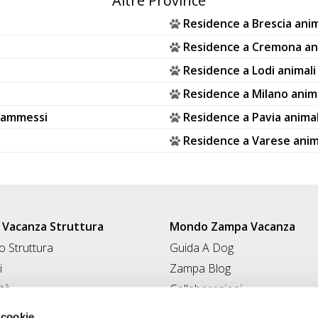
Altre Province
Residence a Brescia ani
Residence a Cremona an
Residence a Lodi animal
Residence a Milano anim
i ammessi
Residence a Pavia anima
Residence a Varese anim
Vacanza Struttura
Mondo Zampa Vacanza
 Struttura
Guida A Dog
i
Zampa Blog
ità
Collaborazioni
Conad for Pet
 Struttura
 cookie