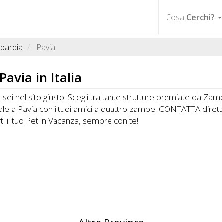
Cosa
Cerchi?
bardia
Pavia
avia in Italia
ei nel sito giusto! Scegli tra tante strutture premiate da Zampa 
ale a Pavia con i tuoi amici a quattro zampe. CONTATTA dirett
 il tuo Pet in Vacanza, sempre con te!