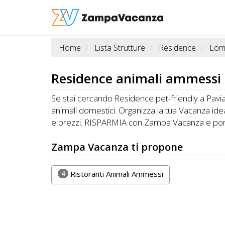
Home
Lista Strutture
Residence
Lom
STRUTTURE
A
Residence
animali ammessi P
DOG
Se stai cercando Residence pet-friendly a Pavia s
animali domestici. Organizza la tua Vacanza ide
e prezzi. RISPARMIA con Zampa Vacanza e porti
LUOGHI
A
Zampa Vacanza ti propone
DOG
4
Ristoranti Animali Ammessi
OFFERTE
A