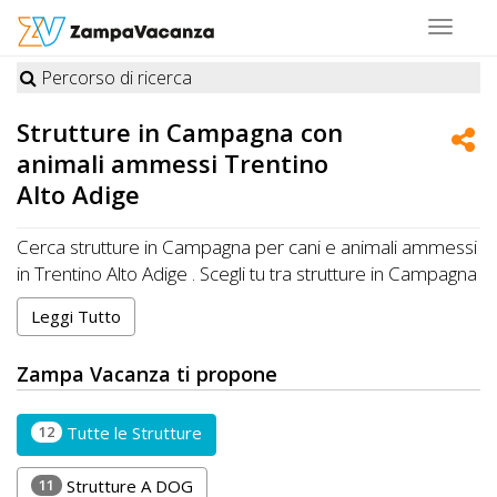
Toggle
navigat
Percorso di ricerca
STRUTTURE
Strutture in
Campagna
con
A
animali ammessi Trentino
DOG
Alto Adige
Cerca strutture in Campagna per cani e animali ammessi
in Trentino Alto Adige . Scegli tu tra strutture in Campagna
LUOGHI
specializzate e premiate da Zampa Vacanza o in
A
Leggi Tutto
Campagna che accettano cani, gatti e altri animali in
DOG
Trentino Alto Adige
Zampa Vacanza ti propone
12
Tutte le Strutture
OFFERTE
A
11
Strutture A DOG