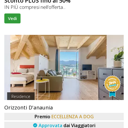
Sconto PLUS fino al 50%
IN PIÙ compresi nell'offerta...
Vedi
Residence
Orizzonti D'anaunia
Premio
ECCELLENZA A DOG
Approvata
dai Viaggiatori