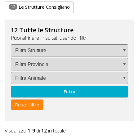
Lavora
12
Le Strutture Consigliano
con
Noi
12 Tutte le Strutture
Inserisci
Puoi affinare i risultati usando i filtri
Attività
Accedi
/
Filtra
Registrati
Reset filtro
Visualizzo
1-9
di
12
in totale