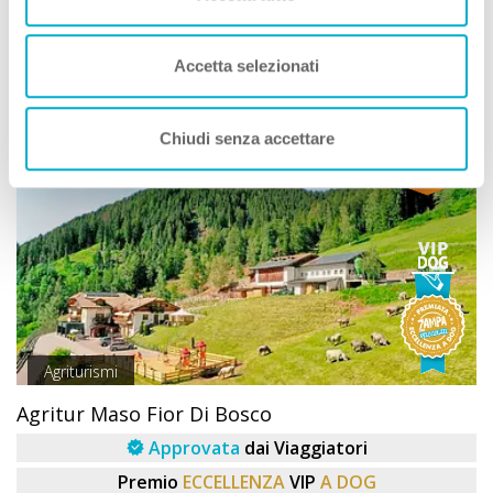
Ideale Per:
Accetta selezionati
Vedi
Chiudi senza accettare
OFFERTA SHOCK
PLUS
Agriturismi
Agritur Maso Fior Di Bosco
Approvata
dai Viaggiatori
Premio
ECCELLENZA
VIP
A DOG