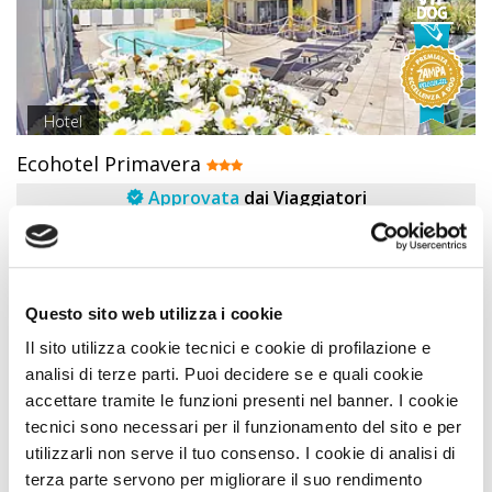
Hotel
Ecohotel Primavera
Approvata
dai Viaggiatori
Premio
ECCELLENZA
VIP
A DOG
PREMIO ZAMPA DELL'ANNO
Riva Del Garda (Trento) Trentino Alto Adige
Questo sito web utilizza i cookie
Animali Ammessi:
Il sito utilizza cookie tecnici e cookie di profilazione e
Servizi Speciali A DOG:
Ideale Per:
analisi di terze parti. Puoi decidere se e quali cookie
accettare tramite le funzioni presenti nel banner. I cookie
tecnici sono necessari per il funzionamento del sito e per
Sconto PLUS fino al 10%
utilizzarli non serve il tuo consenso. I cookie di analisi di
IN PIÙ compresi nell'offerta...
terza parte servono per migliorare il suo rendimento