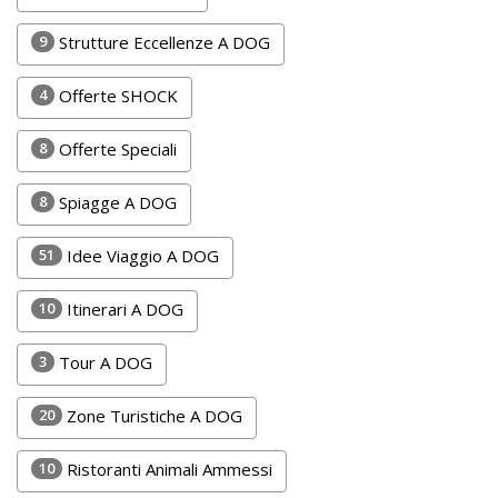
DOG
9
Strutture Eccellenze A DOG
4
Offerte SHOCK
INFO
A
8
Offerte Speciali
DOG
8
Spiagge A DOG
51
Idee Viaggio A DOG
CHIEDI
CODICE
10
Itinerari A DOG
SCONTO
3
Tour A DOG
Video
20
Zone Turistiche A DOG
Tutorial
10
Ristoranti Animali Ammessi