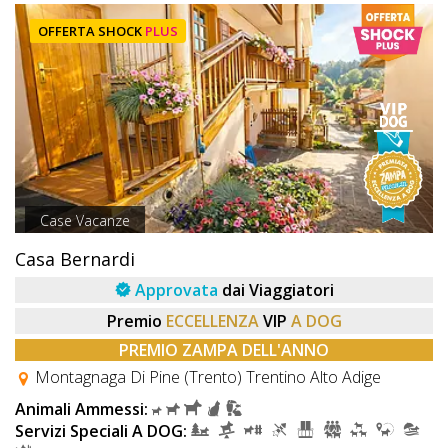
OFFERTA SHOCK
PLUS
Case Vacanze
Casa Bernardi
Approvata
dai Viaggiatori
Premio
ECCELLENZA
VIP
A DOG
PREMIO ZAMPA DELL'ANNO
Montagnaga Di Pine (Trento) Trentino Alto Adige
Animali Ammessi:
Servizi Speciali A DOG: