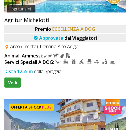
Agriturismi
Agritur Michelotti
Premio
ECCELLENZA A DOG
Approvata
dai Viaggiatori
Arco (Trento) Trentino Alto Adige
Animali Ammessi:
Servizi Speciali A DOG:
Dista 1255 m
dalla Spiaggia
Vedi
OFFERTA SHOCK
PLUS