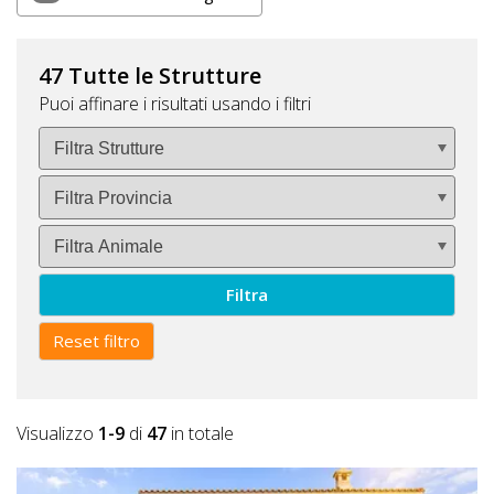
Lavora
con
Noi
47 Tutte le Strutture
Puoi affinare i risultati usando i filtri
Inserisci
Attività
Accedi
Filtra
/
Registrati
Reset filtro
Visualizzo
1-9
di
47
in totale