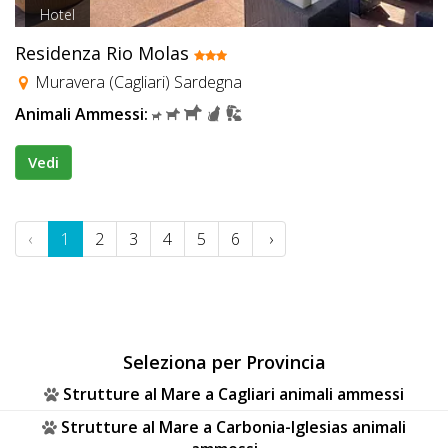
Hotel
Residenza Rio Molas
Muravera (Cagliari) Sardegna
Animali Ammessi:
Vedi
‹
1
2
3
4
5
6
›
Seleziona per Provincia
Strutture al Mare a Cagliari animali ammessi
Strutture al Mare a Carbonia-Iglesias animali