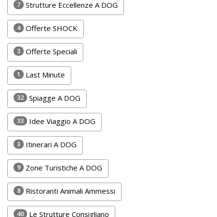
7
Strutture Eccellenze A DOG
DOG
4
Offerte SHOCK
INFO
3
Offerte Speciali
A
1
Last Minute
DOG
32
Spiagge A DOG
CHIEDI
33
Idee Viaggio A DOG
CODICE
3
Itinerari A DOG
SCONTO
9
Zone Turistiche A DOG
Video
Tutorial
8
Ristoranti Animali Ammessi
40
Le Strutture Consigliano