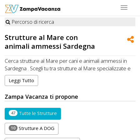
Toggle
navigat
Percorso di ricerca
STRUTTURE
Strutture al
Mare
con
A
animali ammessi Sardegna
DOG
Cerca strutture al Mare per cani e animali ammessi in
Sardegna . Scegli tu tra strutture al Mare specializzate e
premiate da Zampa Vacanza o al Mare che accettano
LUOGHI
Leggi Tutto
cani, gatti e altri animali in Sardegna
A
Zampa Vacanza ti propone
DOG
47
Tutte le Strutture
OFFERTE
10
Strutture A DOG
A