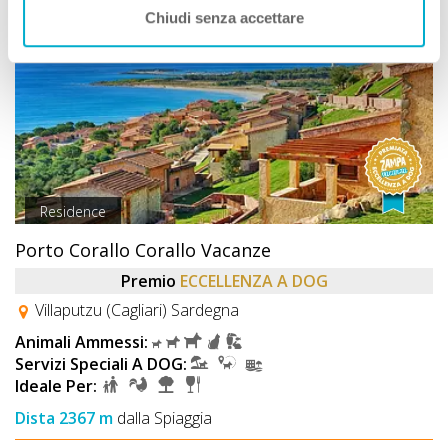
Chiudi senza accettare
OFFERTA SHOCK
PLUS
Residence
Porto Corallo Corallo Vacanze
Premio
ECCELLENZA A DOG
Villaputzu (Cagliari) Sardegna
Animali Ammessi:
Servizi Speciali A DOG:
Ideale Per:
Dista 2367 m
dalla Spiaggia