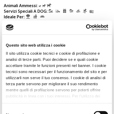
Animali Ammessi:
Servizi Speciali A DOG:
Ideale Per:
Dista 490 m
dalla Spiaggia
Vedi
Questo sito web utilizza i cookie
Il sito utilizza cookie tecnici e cookie di profilazione e
OFFERTA SHOCK
PLUS
analisi di terze parti. Puoi decidere se e quali cookie
accettare tramite le funzioni presenti nel banner. I cookie
tecnici sono necessari per il funzionamento del sito e per
utilizzarli non serve il tuo consenso. I cookie di analisi di
terza parte servono per migliorare il suo rendimento
mentre quelli di profilazione servono per poterti offrire
pubblicità in linea con i tuoi interessi. Per l’utilizzo dei
cookie di profilazione e analisi di terza parte serve il tuo
Case Vacanze
consenso. Se chiudi il banner cliccando sul tasto “Chiudi
Selezione