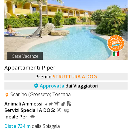
Case Vacanze
Appartamenti Piper
Premio
STRUTTURA A DOG
Approvata
dai Viaggiatori
Scarlino (Grosseto) Toscana
Animali Ammessi:
Servizi Speciali A DOG:
Ideale Per:
Dista 734 m
dalla Spiaggia