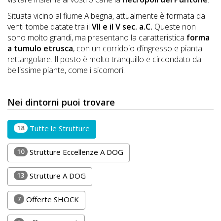
DOG
Situata vicino al fiume Albegna, attualmente è formata da
venti tombe datate tra il
VII e il V sec. a.C.
Queste non
sono molto grandi, ma presentano la caratteristica
forma
INFO
a tumulo etrusca
, con un corridoio d’ingresso e pianta
rettangolare. Il posto è molto tranquillo e circondato da
A
bellissime piante, come i sicomori.
DOG
Nei dintorni puoi trovare
CHIEDI
18
Tutte le Strutture
CODICE
10
Strutture Eccellenze A DOG
SCONTO
13
Strutture A DOG
Video
Tutorial
7
Offerte SHOCK