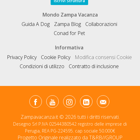
Iscrivi Struttura
Mondo Zampa Vacanza
Guida A Dog
Zampa Blog
Collaborazioni
Conad for Pet
Informativa
Privacy Policy
Cookie Policy
Modifica consensi Cookie
Condizioni di utilizzo
Contratto di inclusione
Zampavacanza.it © 2026 tutti i diritti riservati.
Desegno Srl P.IVA 02544380542 registro delle imprese di
Perugia, REA PG-224595. cap sociale 50.000€
Progetto Originale realizzato da
T&RB//GROUP