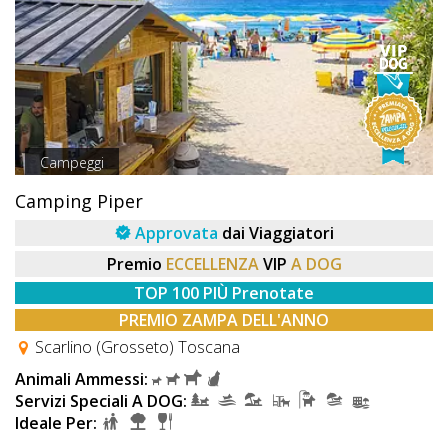
Campeggi
Camping Piper
Approvata
dai Viaggiatori
Premio
ECCELLENZA
VIP
A DOG
TOP 100 PIÙ Prenotate
PREMIO ZAMPA DELL'ANNO
Scarlino (Grosseto) Toscana
Animali Ammessi:
Servizi Speciali A DOG:
Ideale Per: