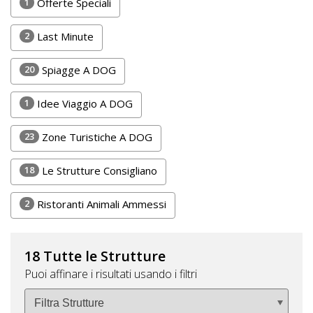
Lavora
1
Offerte Speciali
con
2
Last Minute
Noi
20
Spiagge A DOG
Inserisci
Attività
1
Idee Viaggio A DOG
23
Zone Turistiche A DOG
Accedi
18
Le Strutture Consigliano
/
2
Ristoranti Animali Ammessi
Registrati
18 Tutte le Strutture
Puoi affinare i risultati usando i filtri