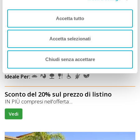
Hotel
Accetta tutto
Montebelli Agriturismo & Country Hotel
Premio
STRUTTURA A DOG
Accetta selezionati
Approvata
dai Viaggiatori
Caldana (Grosseto) Toscana
Chiudi senza accettare
Animali Ammessi:
Servizi Speciali A DOG:
Ideale Per:
Sconto del 20% sul prezzo di listino
IN PIÙ compresi nell'offerta:...
Vedi