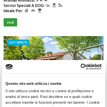
Animali Ammessi:
Servizi Speciali A DOG:
Ideale Per:
Vedi
LAST MINUTE
Questo sito web utilizza i cookie
Agriturismi
Il sito utilizza cookie tecnici e cookie di profilazione e
Podere Cernaia Agriturismo San Luigi
analisi di terze parti. Puoi decidere se e quali cookie
accettare tramite le funzioni presenti nel banner. I cookie
Premio
STRUTTURA A DOG