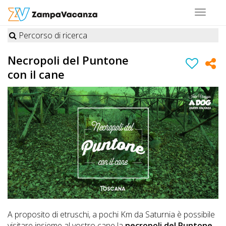
Toggle
navigat
Percorso di ricerca
STRUTTURE
Necropoli del Puntone
A
con il cane
DOG
LUOGHI
A
DOG
OFFERTE
A proposito di etruschi, a pochi Km da Saturnia è possibile
A
visitare insieme al vostro cane la
necropoli del Puntone
.