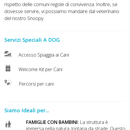
Lavora
rispetto delle comuni regole di convivenza. Inoltre, se
con
dovesse servire, vi possiamo mandare dal veterinario
Noi
del nostro Snoopy.
Inserisci
Servizi Speciali A DOG
Attività
Accesso Spiaggia ai Cani
Accedi
Welcome Kit per Cani
/
Percorsi per cani
Registrati
Siamo Ideali per...
FAMIGLIE CON BAMBINI:
La struttura è
immersa nella natura, lontana da strade. Questo