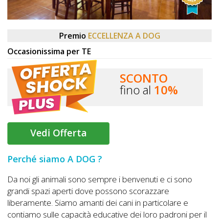
DOG
Premio
ECCELLENZA A DOG
INFO
Occasionissima per TE
A
SCONTO
DOG
fino al
10%
CHIEDI
Vedi Offerta
CODICE
SCONTO
Perché siamo A DOG ?
Video
Da noi gli animali sono sempre i benvenuti e ci sono
grandi spazi aperti dove possono scorazzare
Tutorial
liberamente. Siamo amanti dei cani in particolare e
contiamo sulle capacità educative dei loro padroni per il