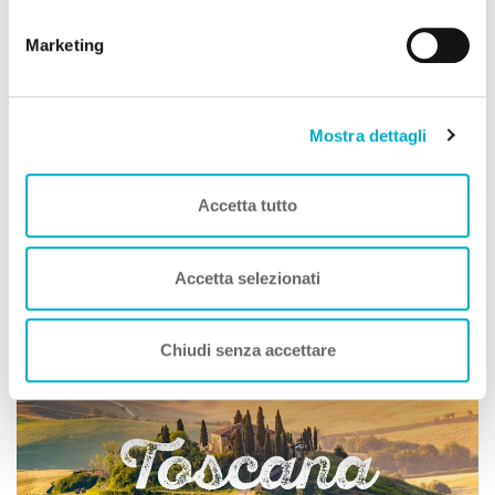
cookie.
−
Marketing
Mostra dettagli
Leaflet
|
©
OpenStreetMap
contributors
Accetta tutto
Social della Struttura
Accetta selezionati
Toscana A DOG
Chiudi senza accettare