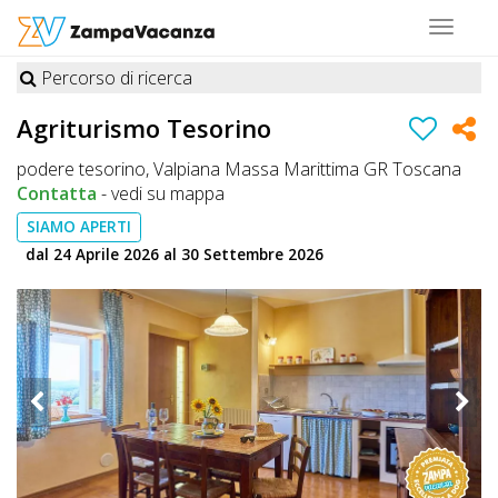
Toggle
navigat
Percorso di ricerca
STRUTTURE
Agriturismo Tesorino
A
podere tesorino, Valpiana Massa Marittima GR Toscana
DOG
Contatta
-
vedi su mappa
SIAMO APERTI
dal 24 Aprile 2026 al 30 Settembre 2026
LUOGHI
A
DOG
OFFERTE
A