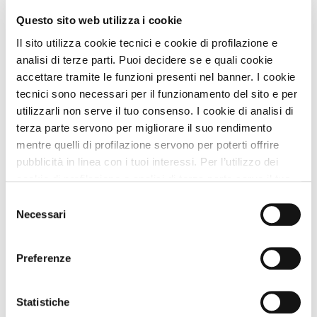
Servizi per Animali
Questo sito web utilizza i cookie
Il sito utilizza cookie tecnici e cookie di profilazione e
Servizi Struttura
analisi di terze parti. Puoi decidere se e quali cookie
accettare tramite le funzioni presenti nel banner. I cookie
tecnici sono necessari per il funzionamento del sito e per
Descrizione
utilizzarli non serve il tuo consenso. I cookie di analisi di
terza parte servono per migliorare il suo rendimento
CIN
IT053015B5FCHHBG34
mentre quelli di profilazione servono per poterti offrire
pubblicità in linea con i tuoi interessi. Per l’utilizzo dei
cookie di profilazione e analisi di terza parte serve il tuo
Nei Dintorni
consenso. Se chiudi il banner cliccando sul tasto “Chiudi
Selezione
senza accettare” verranno installati solo i cookie tecnici.
Necessari
del
Cliccando il pulsante “Accetta tutto” acconsenti all’utilizzo
consenso
Nei Dintorni con Animali
di tutti i cookie. Cliccando il pulsante “mostra dettagli”
Preferenze
troverai le varie categorie di cookie e potrai accettare o
rifiutare i cookie in base alle tue preferenze e salvare le
Dove siamo
tue scelte. Puoi modificare le tue scelte in ogni momento.
Statistiche
+
Per saperne di più consulta la nostra
informativa