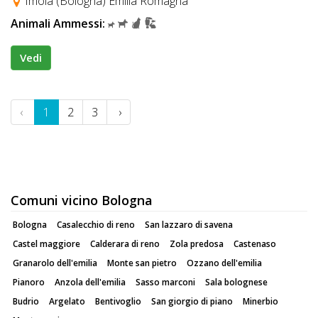
Imola (Bologna) Emilia Romagna
Animali Ammessi:
Vedi
‹
1
2
3
›
Comuni vicino Bologna
Bologna
Casalecchio di reno
San lazzaro di savena
Castel maggiore
Calderara di reno
Zola predosa
Castenaso
Granarolo dell'emilia
Monte san pietro
Ozzano dell'emilia
Pianoro
Anzola dell'emilia
Sasso marconi
Sala bolognese
Budrio
Argelato
Bentivoglio
San giorgio di piano
Minerbio