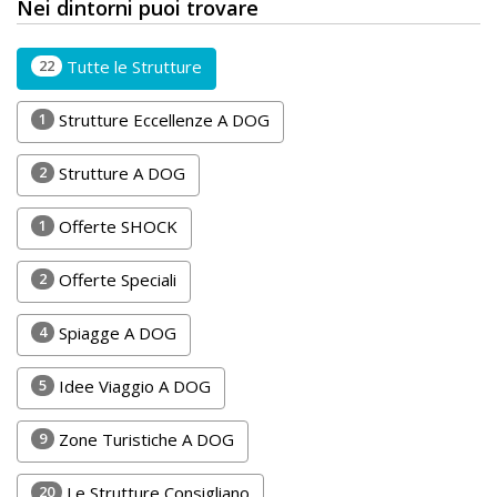
Lavora
Nei dintorni puoi trovare
con
22
Tutte le Strutture
Noi
1
Strutture Eccellenze A DOG
Inserisci
Attività
2
Strutture A DOG
1
Offerte SHOCK
Accedi
2
Offerte Speciali
/
4
Spiagge A DOG
Registrati
5
Idee Viaggio A DOG
9
Zone Turistiche A DOG
20
Le Strutture Consigliano