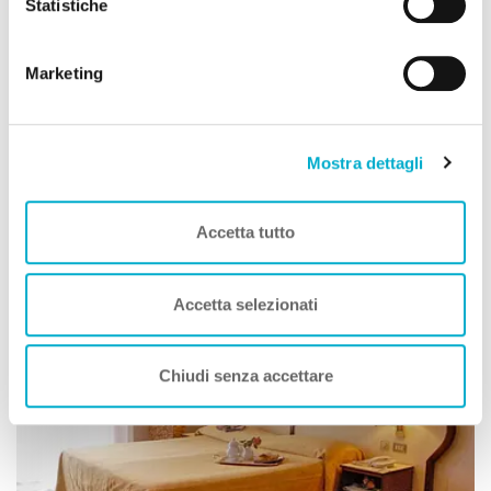
Statistiche
Per saperne di più consulta la nostra
informativa
cookie.
Marketing
Villaggi Turistici
Club Del Sole Centro Turistico Città Di Bologna
Bologna Emilia Romagna
Mostra dettagli
Animali Ammessi:
Accetta tutto
Vedi
Accetta selezionati
Chiudi senza accettare