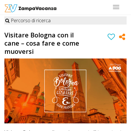
Toggle
navigat
Percorso di ricerca
STRUTTURE
Visitare Bologna con il
A
cane – cosa fare e come
DOG
muoversi
LUOGHI
A
DOG
OFFERTE
A