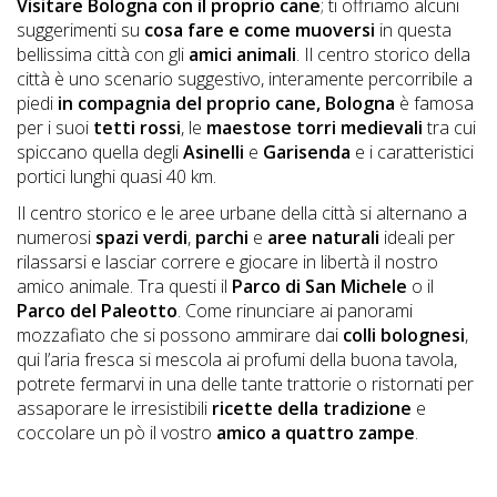
Visitare Bologna con il proprio cane
; ti offriamo alcuni
DOG
suggerimenti su
cosa fare e come muoversi
in questa
bellissima città con gli
amici animali
. Il centro storico della
città è uno scenario suggestivo, interamente percorribile a
piedi
in compagnia del proprio cane, Bologna
è famosa
INFO
per i suoi
tetti rossi
, le
maestose torri medievali
tra cui
A
spiccano quella degli
Asinelli
e
Garisenda
e i caratteristici
portici lunghi quasi 40 km.
DOG
Il centro storico e le aree urbane della città si alternano a
numerosi
spazi verdi
,
parchi
e
aree naturali
ideali per
rilassarsi e lasciar correre e giocare in libertà il nostro
CHIEDI
amico animale. Tra questi il
Parco di San Michele
o il
CODICE
Parco del Paleotto
. Come rinunciare ai panorami
mozzafiato che si possono ammirare dai
colli bolognesi
,
SCONTO
qui l’aria fresca si mescola ai profumi della buona tavola,
potrete fermarvi in una delle tante trattorie o ristornati per
Video
assaporare le irresistibili
ricette della tradizione
e
coccolare un pò il vostro
amico a quattro zampe
.
Tutorial