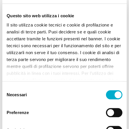
Hotel
Boutique Hotel San Giovanni
Questo sito web utilizza i cookie
Bologna, Bo, Italia (Bologna) Emilia Romagna
Il sito utilizza cookie tecnici e cookie di profilazione e
Animali Ammessi:
analisi di terze parti. Puoi decidere se e quali cookie
Servizi Speciali A DOG:
accettare tramite le funzioni presenti nel banner. I cookie
tecnici sono necessari per il funzionamento del sito e per
Benvenuti
utilizzarli non serve il tuo consenso. I cookie di analisi di
Pets are welcome!
terza parte servono per migliorare il suo rendimento
mentre quelli di profilazione servono per poterti offrire
Vedi
pubblicità in linea con i tuoi interessi. Per l’utilizzo dei
cookie di profilazione e analisi di terza parte serve il tuo
consenso. Se chiudi il banner cliccando sul tasto “Chiudi
Selezione
senza accettare” verranno installati solo i cookie tecnici.
Necessari
del
Cliccando il pulsante “Accetta tutto” acconsenti all’utilizzo
consenso
di tutti i cookie. Cliccando il pulsante “mostra dettagli”
Preferenze
troverai le varie categorie di cookie e potrai accettare o
rifiutare i cookie in base alle tue preferenze e salvare le
tue scelte. Puoi modificare le tue scelte in ogni momento.