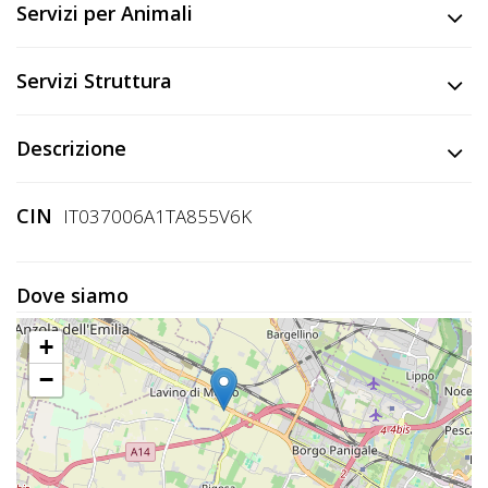
Lavora
Servizi per Animali
con
Noi
Servizi Struttura
Inserisci
Descrizione
Attività
CIN
IT037006A1TA855V6K
Accedi
/
Dove siamo
Registrati
+
−