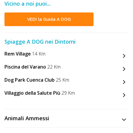
Vicino a noi puoi...
DOG
VEDI la Guida A DOG
INFO
A
Spiagge A DOG nei Dintorni
DOG
Rem Village
14 Km
Piscina del Varano
22 Km
CHIEDI
Dog Park Cuenca Club
25 Km
CODICE
SCONTO
Villaggio della Salute Più
29 Km
Video
Tutorial
Animali Ammessi