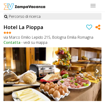
Toggle
navigat
Percorso di ricerca
STRUTTURE
Hotel La Pioppa
A
via Marco Emilio Lepido 215, Bologna Emilia Romagna
DOG
Contatta
-
vedi su mappa
LUOGHI
A
DOG
OFFERTE
A