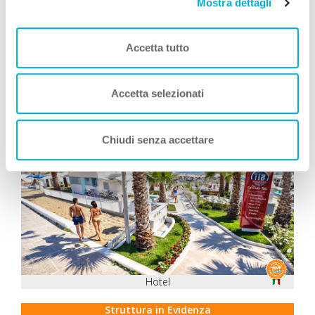
Mostra dettagli
Simone Giannelli
COME TE
, Viaggia con Zampa
Vacanza
Leggi Tutto
Accetta tutto
Accetta selezionati
Consigliati da Zampa Vacanza
Chiudi senza accettare
OFFERTA
Hotel
Struttura in Evidenza