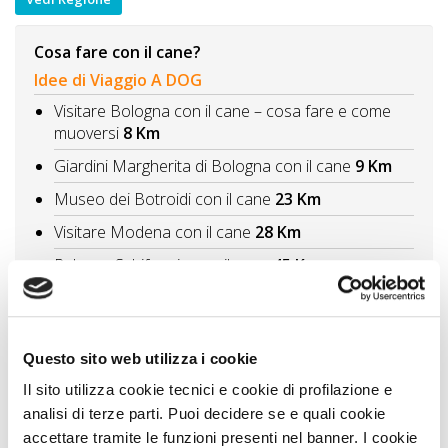
Cosa fare con il cane?
Idee di Viaggio A DOG
Visitare Bologna con il cane – cosa fare e come
muoversi
8 Km
Giardini Margherita di Bologna con il cane
9 Km
Museo dei Botroidi con il cane
23 Km
Visitare Modena con il cane
28 Km
Palazzo Schifanoia con il cane
45 Km
Vedi tutti
Itinerari A DOG
Questo sito web utilizza i cookie
Ferrara il fascino degli Estensi
53 Km
Il sito utilizza cookie tecnici e cookie di profilazione e
Borghi artistici e divertimento passeggiata tra
analisi di terze parti. Puoi decidere se e quali cookie
Bologna e Ravenna con il cane
53 Km
accettare tramite le funzioni presenti nel banner. I cookie