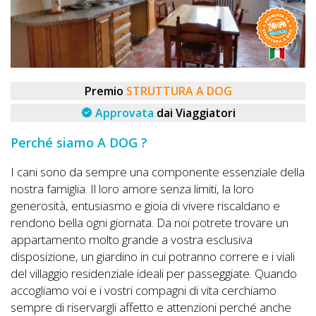
DOG
INFO
Premio
STRUTTURA A DOG
A
Approvata
dai Viaggiatori
DOG
Perché siamo A DOG ?
I cani sono da sempre una componente essenziale della
CHIEDI
nostra famiglia. Il loro amore senza limiti, la loro
CODICE
generosità, entusiasmo e gioia di vivere riscaldano e
SCONTO
rendono bella ogni giornata. Da noi potrete trovare un
appartamento molto grande a vostra esclusiva
Video
disposizione, un giardino in cui potranno correre e i viali
del villaggio residenziale ideali per passeggiate. Quando
Tutorial
accogliamo voi e i vostri compagni di vita cerchiamo
sempre di riservargli affetto e attenzioni perché anche