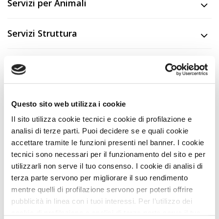
Servizi per Animali
Servizi Struttura
Descrizione
CIN
IT037057C1GXDIKY4N
Questo sito web utilizza i cookie
Il sito utilizza cookie tecnici e cookie di profilazione e
Nei Dintorni
analisi di terze parti. Puoi decidere se e quali cookie
accettare tramite le funzioni presenti nel banner. I cookie
tecnici sono necessari per il funzionamento del sito e per
Nei Dintorni con Animali
utilizzarli non serve il tuo consenso. I cookie di analisi di
terza parte servono per migliorare il suo rendimento
Dove siamo
mentre quelli di profilazione servono per poterti offrire
pubblicità in linea con i tuoi interessi. Per l’utilizzo dei
+
cookie di profilazione e analisi di terza parte serve il tuo