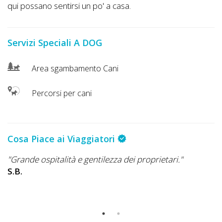
Lavora
qui possano sentirsi un po' a casa.
con
Noi
Servizi Speciali A DOG
Inserisci
Area sgambamento Cani
Attività
Percorsi per cani
Accedi
/
Cosa Piace ai Viaggiatori
Registrati
"Grande ospitalità e gentilezza dei proprietari."
"
S.B.
tr
co
G