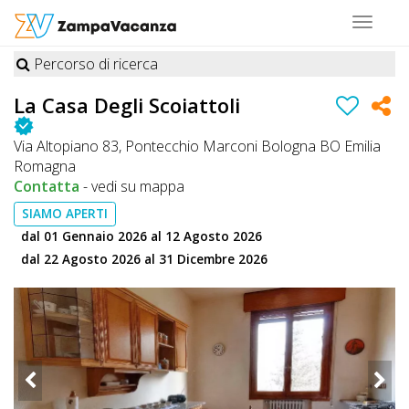
Toggle
navigat
Percorso di ricerca
STRUTTURE
La Casa Degli Scoiattoli
A
Via Altopiano 83, Pontecchio Marconi Bologna BO Emilia
DOG
Romagna
Contatta
-
vedi su mappa
SIAMO APERTI
LUOGHI
dal 01 Gennaio 2026 al 12 Agosto 2026
A
dal 22 Agosto 2026 al 31 Dicembre 2026
DOG
OFFERTE
A