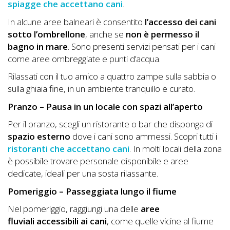
Lavora
spiagge che accettano cani
.
con
In alcune aree balneari è consentito
l’accesso dei cani
Noi
sotto l’ombrellone
, anche se
non è permesso il
bagno in mare
. Sono presenti servizi pensati per i cani
Inserisci
come aree ombreggiate e punti d’acqua.
Attività
Rilassati con il tuo amico a quattro zampe sulla sabbia o
sulla ghiaia fine, in un ambiente tranquillo e curato.
Pranzo – Pausa in un locale con spazi all’aperto
Accedi
Per il pranzo, scegli un ristorante o bar che disponga di
spazio esterno
dove i cani sono ammessi. Scopri tutti i
/
ristoranti che accettano cani
. In molti locali della zona
Registrati
è possibile trovare personale disponibile e aree
dedicate, ideali per una sosta rilassante.
Pomeriggio – Passeggiata lungo il fiume
Nel pomeriggio, raggiungi una delle
aree
fluviali
accessibili ai cani
, come quelle vicine al fiume