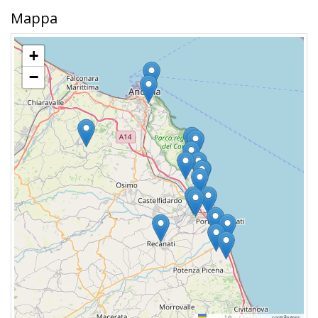
Mappa
+
−
Leaflet
|
©
OpenStreetMap
contributors