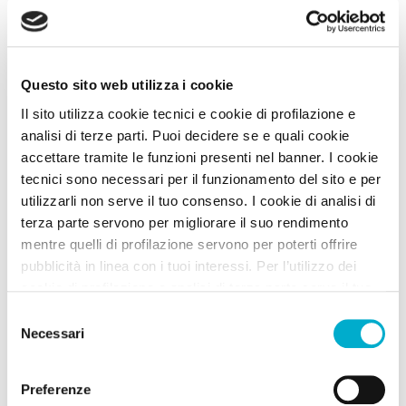
3
Idee Viaggio A DOG
6
Zone Turistiche A DOG
Questo sito web utilizza i cookie
2
Itinerari A DOG
Il sito utilizza cookie tecnici e cookie di profilazione e
analisi di terze parti. Puoi decidere se e quali cookie
3
Ristoranti Animali Ammessi
accettare tramite le funzioni presenti nel banner. I cookie
tecnici sono necessari per il funzionamento del sito e per
utilizzarli non serve il tuo consenso. I cookie di analisi di
14 Tutte le Strutture
terza parte servono per migliorare il suo rendimento
Puoi affinare i risultati usando i filtri
mentre quelli di profilazione servono per poterti offrire
pubblicità in linea con i tuoi interessi. Per l’utilizzo dei
cookie di profilazione e analisi di terza parte serve il tuo
consenso. Se chiudi il banner cliccando sul tasto “Chiudi
Selezione
senza accettare” verranno installati solo i cookie tecnici.
Necessari
del
Cliccando il pulsante “Accetta tutto” acconsenti all’utilizzo
consenso
di tutti i cookie. Cliccando il pulsante “mostra dettagli”
Preferenze
troverai le varie categorie di cookie e potrai accettare o
Filtra