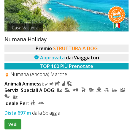
Case Vacanze
Numana Holiday
Premio
STRUTTURA A DOG
Approvata
dai Viaggiatori
TOP 100 PIÙ Prenotate
Numana (Ancona) Marche
Animali Ammessi:
Servizi Speciali A DOG:
Ideale Per:
Dista 697 m
dalla Spiaggia
Vedi