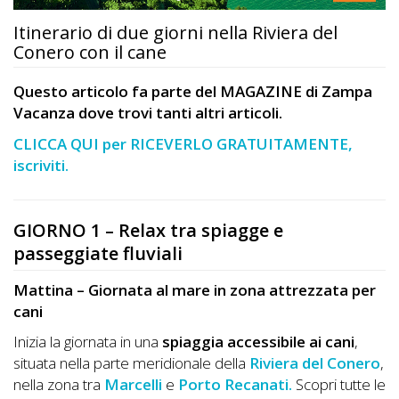
DOG
Itinerario di due giorni nella Riviera del
Conero con il cane
INFO
Questo articolo fa parte del MAGAZINE di Zampa
Vacanza dove trovi tanti altri articoli.
A
CLICCA QUI per RICEVERLO GRATUITAMENTE,
DOG
iscriviti.
CHIEDI
GIORNO 1 – Relax tra spiagge e
CODICE
passeggiate fluviali
SCONTO
Mattina – Giornata al mare in zona attrezzata per
cani
Video
Inizia la giornata in una
spiaggia accessibile ai cani
,
Tutorial
situata nella parte meridionale della
Riviera del Conero
,
nella zona tra
Marcelli
e
Porto Recanati.
Scopri tutte le