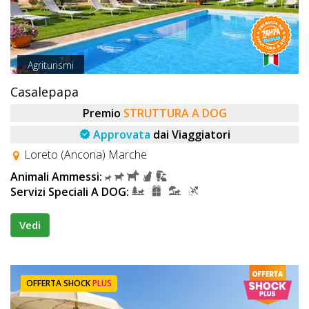
Agriturismi
Casalepapa
Premio
STRUTTURA A DOG
Approvata
dai Viaggiatori
Loreto (Ancona) Marche
Animali Ammessi:
Servizi Speciali A DOG:
Vedi
OFFERTA SHOCK
PLUS