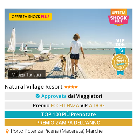
OFFERTA SHOCK
PLUS
Villaggi Turistici
Natural Village Resort
Approvata
dai Viaggiatori
Premio
ECCELLENZA
VIP
A DOG
TOP 100 PIÙ Prenotate
PREMIO ZAMPA DELL'ANNO
Porto Potenza Picena (Macerata) Marche