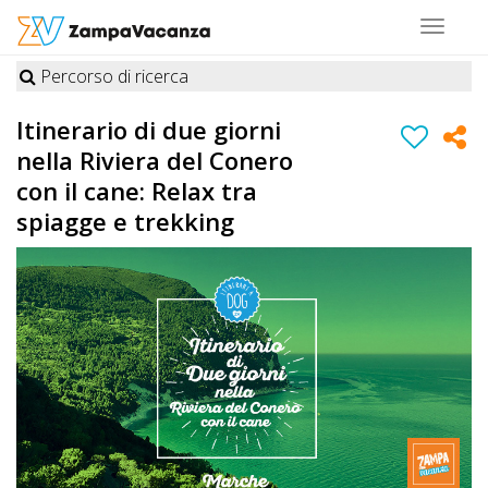
Toggle
navigat
Percorso di ricerca
STRUTTURE
Itinerario di due giorni
A
nella Riviera del Conero
DOG
con il cane: Relax tra
spiagge e trekking
LUOGHI
A
DOG
OFFERTE
A