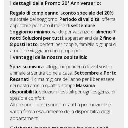
I dettagli della Promo 20° Anniversario:
Regalo di compleanno
: s
conto speciale del 20%
sul totale del soggiorno.
Periodo di validità
: offerta
applicabile per tutto il mese di
settembre
.
S
oggiorno minimo
: valido per vacanze di
almeno 7
notti
.
Soluzioni per tutti
: appartamenti da
2 fino a
8 posti letto
, perfetti per coppie, famiglie o gruppi di
amici che viaggiano con i propri pet.
I vantaggi della nostra ospitalità:
Spazi su misura
: alloggi indipendenti dove il vostro
animale si sentirà come a casa.
Settembre a Porto
Recanati
: il clima migliore dell'anno per il benessere
dei nostri amici a quattro zampe.
Massima
disponibilità
: soluzioni flessibili per ogni esigenza di
spazio e comfort.
Attenzione: i posti sono limitati! La promozione è
valida fino a esaurimento della disponibilità degli
appartamenti.