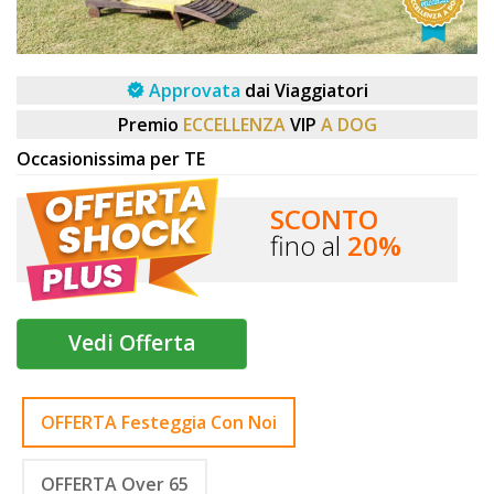
DOG
Approvata
dai Viaggiatori
INFO
Premio
ECCELLENZA
VIP
A DOG
A
Occasionissima per TE
DOG
SCONTO
fino al
20%
CHIEDI
CODICE
Vedi Offerta
SCONTO
Video
OFFERTA Festeggia Con Noi
Tutorial
OFFERTA Over 65