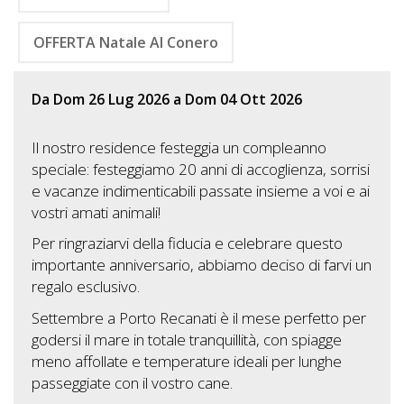
Lavora
con
OFFERTA Natale Al Conero
Noi
Da Dom 26 Lug 2026 a Dom 04 Ott 2026
Inserisci
Attività
Il nostro residence festeggia un compleanno
speciale: festeggiamo 20 anni di accoglienza, sorrisi
e vacanze indimenticabili passate insieme a voi e ai
vostri amati animali!
Accedi
/
Per ringraziarvi della fiducia e celebrare questo
importante anniversario, abbiamo deciso di farvi un
Registrati
regalo esclusivo.
Settembre a Porto Recanati è il mese perfetto per
godersi il mare in totale tranquillità, con spiagge
meno affollate e temperature ideali per lunghe
passeggiate con il vostro cane.