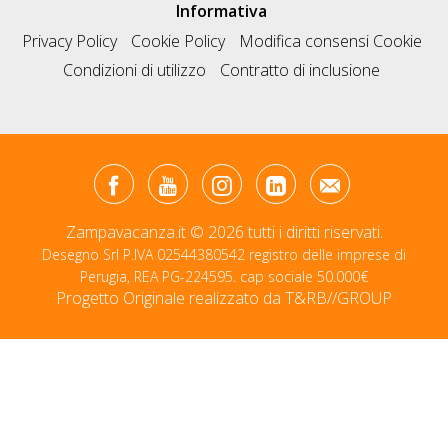
Informativa
Privacy Policy
Cookie Policy
Modifica consensi Cookie
Condizioni di utilizzo
Contratto di inclusione
Zampavacanza.it © 2026 tutti i diritti riservati.
Desegno Srl P.IVA 02544380542 registro delle imprese di
Perugia, REA PG-224595. cap sociale 50.000€
Progetto Originale realizzato da
T&RB//GROUP