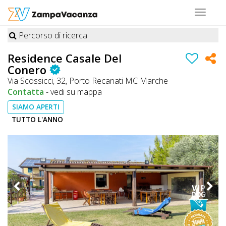
Toggle
navigat
Percorso di ricerca
STRUTTURE
Residence Casale Del
A
Conero
Via Scossicci, 32, Porto Recanati MC Marche
DOG
Contatta
-
vedi su mappa
SIAMO APERTI
TUTTO L'ANNO
LUOGHI
A
DOG
OFFERTE
A