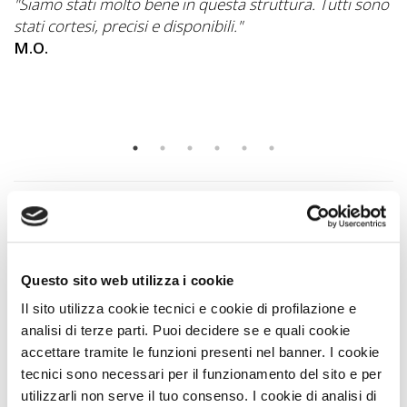
"Siamo stati molto bene in questa struttura. Tutti sono
"
stati cortesi, precisi e disponibili."
d
di
M.O.
es
F.
Vicino a noi puoi...
VEDI la Guida A DOG
Questo sito web utilizza i cookie
Il sito utilizza cookie tecnici e cookie di profilazione e
Spiagge A DOG nei Dintorni
analisi di terze parti. Puoi decidere se e quali cookie
accettare tramite le funzioni presenti nel banner. I cookie
LIDO SABBIA D'OR
1 Km
tecnici sono necessari per il funzionamento del sito e per
utilizzarli non serve il tuo consenso. I cookie di analisi di
SPIAGGIA LIBERA NUMANA
1 Km