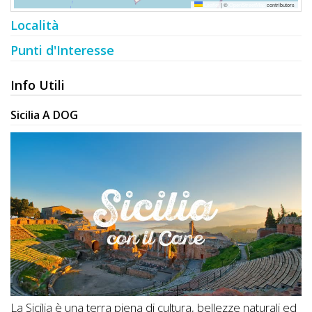
Leaflet
|
©
OpenStreetMap
contributors
Località
Punti d'Interesse
Info Utili
Sicilia A DOG
La Sicilia è una terra piena di cultura, bellezze naturali ed