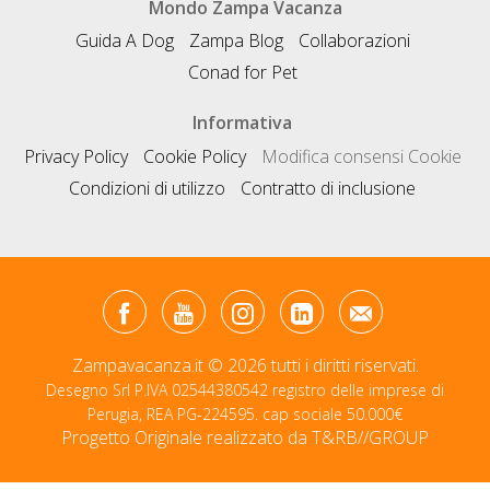
Mondo Zampa Vacanza
Guida A Dog
Zampa Blog
Collaborazioni
Conad for Pet
Informativa
Privacy Policy
Cookie Policy
Modifica consensi Cookie
Condizioni di utilizzo
Contratto di inclusione
Zampavacanza.it © 2026 tutti i diritti riservati.
Desegno Srl P.IVA 02544380542 registro delle imprese di
Perugia, REA PG-224595. cap sociale 50.000€
Progetto Originale realizzato da
T&RB//GROUP