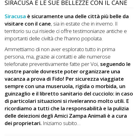
SIRACUSA E LE SUE BELLEZZE CON IL CANE
DOG
Siracusa
è sicuramente una delle città più belle da
visitare con il cane
, sia in estate che in inverno. Il
INFO
territorio su cui risiede ci offre testimonianze antiche e
importanti delle civiltà che l'hanno popolata.
A
Ammettiamo di non aver esplorato tutto in prima
DOG
persona, ma, grazie ai contatti e alle numerose
telefonate preventivamente fatte per Voi,
seguendo le
nostre parole dovreste poter organizzare una
CHIEDI
vacanza a prova di Fido! Per sicurezza viaggiate
CODICE
sempre con una museruola, rigida o morbida, un
guinzaglio e il libretto sanitario del cucciolo: in caso
SCONTO
di particolari situazioni si riveleranno molto utili. E
ricordiamo a tutti che la responsabilità e la pulizia
Video
delle deiezioni degli Amici Zampa Animali è a cura
Tutorial
dei proprietari.
Iniziamo subito…