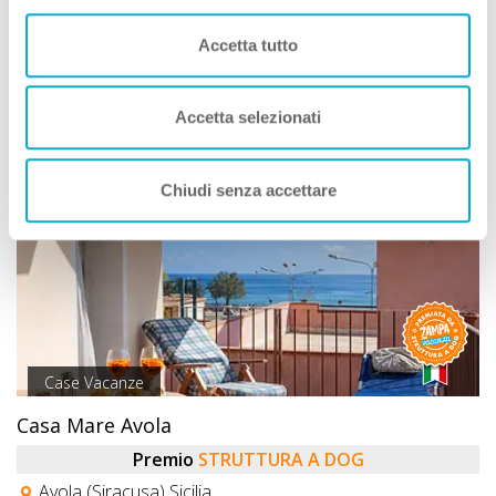
Servizi Speciali A DOG:
Dista 221 m
dalla Spiaggia
Accetta tutto
Vedi
Accetta selezionati
Chiudi senza accettare
Case Vacanze
Casa Mare Avola
Premio
STRUTTURA A DOG
Avola (Siracusa) Sicilia