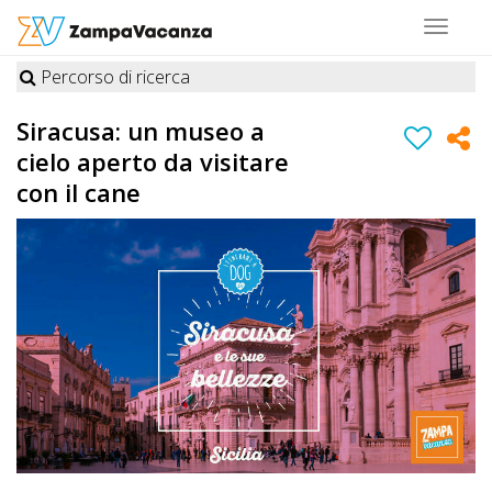
Toggle
navigat
Percorso di ricerca
STRUTTURE
Siracusa: un museo a
A
cielo aperto da visitare
DOG
con il cane
LUOGHI
A
DOG
OFFERTE
A