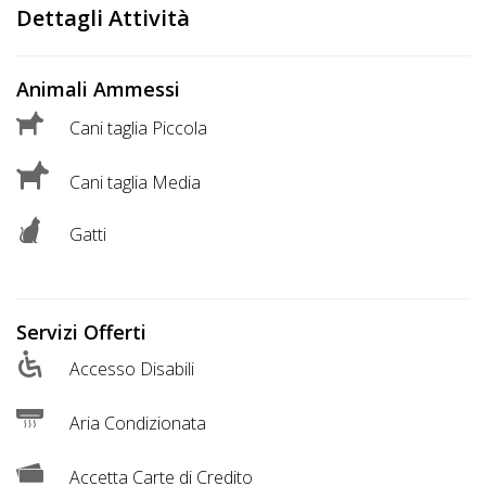
DOG
Dettagli Attività
Animali Ammessi
INFO
Cani taglia Piccola
A
DOG
Cani taglia Media
Gatti
CHIEDI
CODICE
Servizi Offerti
SCONTO
Accesso Disabili
Video
Aria Condizionata
Tutorial
Accetta Carte di Credito