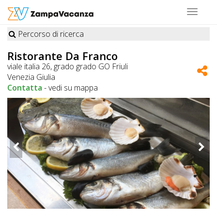
Toggle
navigat
Percorso di ricerca
STRUTTURE
Ristorante Da Franco
A
viale italia 26, grado grado GO Friuli
Venezia Giulia
DOG
Contatta
-
vedi su mappa
LUOGHI
A
DOG
OFFERTE
A