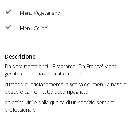
Lavora
con
Menu Vegetariano
Noi
Menu Celiaci
Inserisci
Attività
Descrizione
Da oltre trenta anni il Ristorante "Da Franco" viene
Accedi
gestito con la massima attenzione,
/
curando quotidianamente la scelta del menù a base di
pesce e carne, il tutto accompagnato
Registrati
da ottimi vini e dalla qualità di un servizio sempre
professionale.