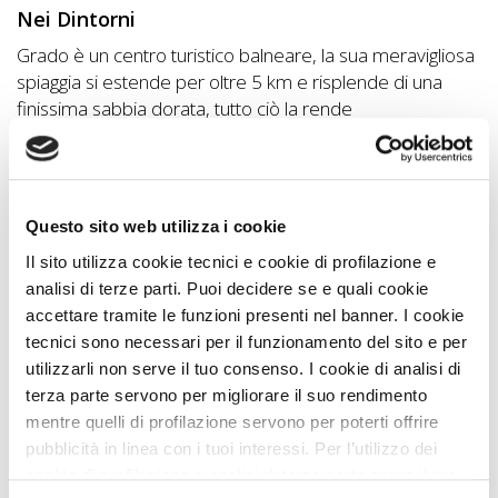
Nei Dintorni
Grado è un centro turistico balneare, la sua meravigliosa
spiaggia si estende per oltre 5 km e risplende di una
finissima sabbia dorata, tutto ciò la rende
particolarmente indicata per i bambini. Il centro storico
dell'isola è un susseguirsi di incantevoli calli e di graziosi
campielli, mentre nella zona pedonale troverete tutti i
negozi per il vostro shopping. Splendida è la laguna ricca
Questo sito web utilizza i cookie
di flora e fauna, meta ideale per varie escursioni che vi
Il sito utilizza cookie tecnici e cookie di profilazione e
permetteranno di visitare il Santuario di Barbana e le
analisi di terze parti. Puoi decidere se e quali cookie
vecchie dimore dei pescatori gradesi, i casoni.
accettare tramite le funzioni presenti nel banner. I cookie
tecnici sono necessari per il funzionamento del sito e per
utilizzarli non serve il tuo consenso. I cookie di analisi di
terza parte servono per migliorare il suo rendimento
+
mentre quelli di profilazione servono per poterti offrire
−
pubblicità in linea con i tuoi interessi. Per l’utilizzo dei
cookie di profilazione e analisi di terza parte serve il tuo