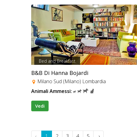
Bed and Breakfast
B&B Di Hanna Bojardi
Milano Sud (Milano) Lombardia
Animali Ammessi:
Vedi
‹
1
2
3
4
5
›