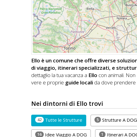
DOG
INFO
A
DOG
Ello è un comune che offre diverse soluzion
di viaggio, itinerari specializzati, e strut
CHIEDI
dettaglio la tua vacanza a
Ello
con animali.
Non 
vere e proprie
guide locali
da dove prendere sp
CODICE
SCONTO
Nei dintorni di Ello trovi
Video
Tutorial
42
5
Tutte le Strutture
Strutture A DOG
16
1
Idee Viaggio A DOG
Itinerari A DO