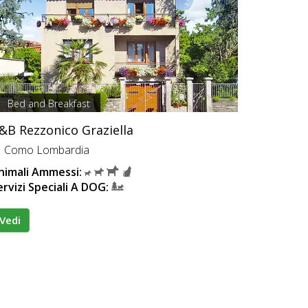
Bed and Breakfast
&B Rezzonico Graziella
Como Lombardia
nimali Ammessi:
ervizi Speciali A DOG:
Vedi