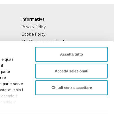
Informativa
Privacy Policy
Cookie Policy
Modifica consensi Cookie
Condizioni di utilizzo
Accetta tutto
Contratto di inclusione
e e quali
il
Accetta selezionati
 parte
rire
rza parte serve
Chiudi senza accettare
tallati solo i
liccando il
 cookie in
nto. Per