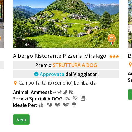
Hotel
Albergo Ristorante Pizzeria Miralago
B
Premio
STRUTTURA A DOG
A
Approvata
dai Viaggiatori
S
Campo Tartano (Sondrio) Lombardia
Animali Ammessi:
Servizi Speciali A DOG:
Ideale Per:
Vedi