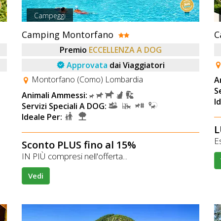
Campeggi
Camping Montorfano
C
Premio
ECCELLENZA A DOG
Approvata
dai Viaggiatori
Montorfano (Como) Lombardia
A
S
Animali Ammessi:
I
Servizi Speciali A DOG:
Ideale Per:
L
Es
Sconto PLUS fino al 15%
IN PIÙ compresi nell'offerta...
Vedi