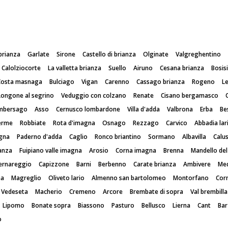
brianza
Garlate
Sirone
Castello di brianza
Olginate
Valgreghentino
Calolziocorte
La valletta brianza
Suello
Airuno
Cesana brianza
Bosisi
Costa masnaga
Bulciago
Vigan
Carenno
Cassago brianza
Rogeno
L
Longone al segrino
Veduggio con colzano
Renate
Cisano bergamasco
mbersago
Asso
Cernusco lombardone
Villa d'adda
Valbrona
Erba
Be
erme
Robbiate
Rota d'imagna
Osnago
Rezzago
Carvico
Abbadia lar
gna
Paderno d'adda
Caglio
Ronco briantino
Sormano
Albavilla
Calu
ianza
Fuipiano valle imagna
Arosio
Corna imagna
Brenna
Mandello del 
ernareggio
Capizzone
Barni
Berbenno
Carate brianza
Ambivere
Me
na
Magreglio
Oliveto lario
Almenno san bartolomeo
Montorfano
Cor
Vedeseta
Macherio
Cremeno
Arcore
Brembate di sopra
Val brembilla
Lipomo
Bonate sopra
Biassono
Pasturo
Bellusco
Lierna
Cant
Bar
o