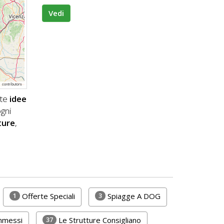
Vedi
p
contributors
nte
idee
gni
ture
,
1
3
Offerte Speciali
Spiagge A DOG
37
Ammessi
Le Strutture Consigliano