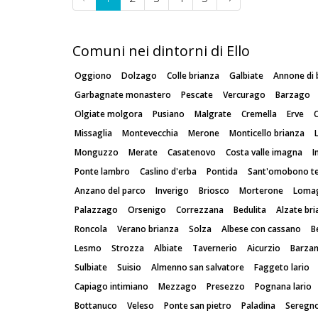
Comuni nei dintorni di Ello
Oggiono
Dolzago
Colle brianza
Galbiate
Annone di 
Garbagnate monastero
Pescate
Vercurago
Barzago
Olgiate molgora
Pusiano
Malgrate
Cremella
Erve
Missaglia
Montevecchia
Merone
Monticello brianza
Monguzzo
Merate
Casatenovo
Costa valle imagna
I
Ponte lambro
Caslino d'erba
Pontida
Sant'omobono t
Anzano del parco
Inverigo
Briosco
Morterone
Loma
Palazzago
Orsenigo
Correzzana
Bedulita
Alzate br
Roncola
Verano brianza
Solza
Albese con cassano
B
Lesmo
Strozza
Albiate
Tavernerio
Aicurzio
Barza
Sulbiate
Suisio
Almenno san salvatore
Faggeto lario
Capiago intimiano
Mezzago
Presezzo
Pognana lario
Bottanuco
Veleso
Ponte san pietro
Paladina
Seregn