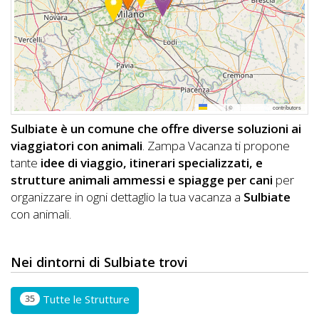
DOG
INFO
A
Leaflet
|
©
OpenStreetMap
contributors
DOG
Sulbiate è un comune che offre diverse soluzioni ai
viaggiatori con animali
. Zampa Vacanza ti propone
tante
idee di viaggio, itinerari specializzati, e
CHIEDI
strutture animali ammessi e spiagge per cani
per
organizzare in ogni dettaglio la tua vacanza a
Sulbiate
CODICE
con animali.
SCONTO
Video
Nei dintorni di Sulbiate trovi
Tutorial
35
Tutte le Strutture