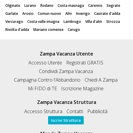
Olginate
Lurano
Rodano
Costa masnaga
Carenno
Segrate
Garlate
Arosio
Comun nuovo
Alm
Inverigo
Casirate d'adda
Vercurago
Costa valle imagna
Lambrugo
Villa d'alm
Strozza
Rivolta d'adda
Mariano comense
Carugo
Zampa Vacanza Utente
Accesso Utente
Registrati GRATIS
Condividi Zampa Vacanza
Campagna Contro l'Abbandono
Chiedi A Zampa
Mi FIDO di TE
Iscrizione Magazine
Zampa Vacanza Struttura
Accesso Struttura
Contatti
Pubblicità
Iscrivi Struttura