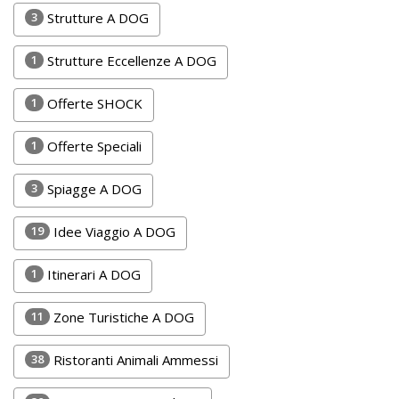
Lavora
3
Strutture A DOG
con
Noi
1
Strutture Eccellenze A DOG
Inserisci
1
Offerte SHOCK
Attività
1
Offerte Speciali
3
Spiagge A DOG
Accedi
19
Idee Viaggio A DOG
/
Registrati
1
Itinerari A DOG
11
Zone Turistiche A DOG
38
Ristoranti Animali Ammessi