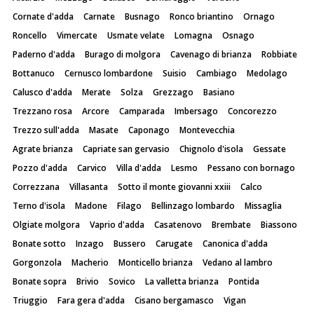
Cornate d'adda
Carnate
Busnago
Ronco briantino
Ornago
Roncello
Vimercate
Usmate velate
Lomagna
Osnago
Paderno d'adda
Burago di molgora
Cavenago di brianza
Robbiate
Bottanuco
Cernusco lombardone
Suisio
Cambiago
Medolago
Calusco d'adda
Merate
Solza
Grezzago
Basiano
Trezzano rosa
Arcore
Camparada
Imbersago
Concorezzo
Trezzo sull'adda
Masate
Caponago
Montevecchia
Agrate brianza
Capriate san gervasio
Chignolo d'isola
Gessate
Pozzo d'adda
Carvico
Villa d'adda
Lesmo
Pessano con bornago
Correzzana
Villasanta
Sotto il monte giovanni xxiii
Calco
Terno d'isola
Madone
Filago
Bellinzago lombardo
Missaglia
Olgiate molgora
Vaprio d'adda
Casatenovo
Brembate
Biassono
Bonate sotto
Inzago
Bussero
Carugate
Canonica d'adda
Gorgonzola
Macherio
Monticello brianza
Vedano al lambro
Bonate sopra
Brivio
Sovico
La valletta brianza
Pontida
Triuggio
Fara gera d'adda
Cisano bergamasco
Vigan