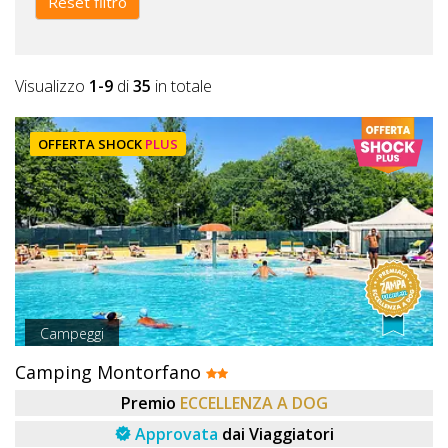
Reset filtro
Visualizzo
1-9
di
35
in totale
OFFERTA SHOCK
PLUS
Campeggi
Camping Montorfano
Premio
ECCELLENZA A DOG
Approvata
dai Viaggiatori