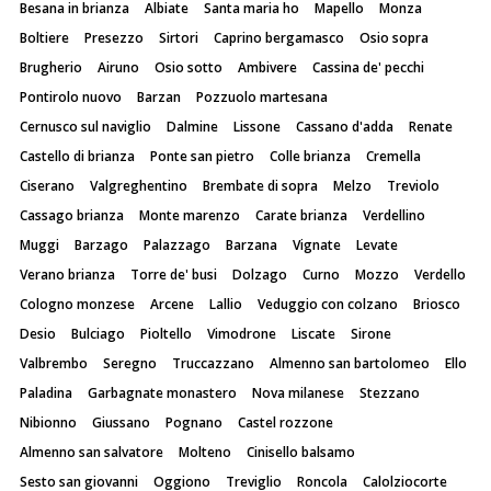
Besana in brianza
Albiate
Santa maria ho
Mapello
Monza
Boltiere
Presezzo
Sirtori
Caprino bergamasco
Osio sopra
Brugherio
Airuno
Osio sotto
Ambivere
Cassina de' pecchi
Pontirolo nuovo
Barzan
Pozzuolo martesana
Cernusco sul naviglio
Dalmine
Lissone
Cassano d'adda
Renate
Castello di brianza
Ponte san pietro
Colle brianza
Cremella
Ciserano
Valgreghentino
Brembate di sopra
Melzo
Treviolo
Cassago brianza
Monte marenzo
Carate brianza
Verdellino
Muggi
Barzago
Palazzago
Barzana
Vignate
Levate
Verano brianza
Torre de' busi
Dolzago
Curno
Mozzo
Verdello
Cologno monzese
Arcene
Lallio
Veduggio con colzano
Briosco
Desio
Bulciago
Pioltello
Vimodrone
Liscate
Sirone
Valbrembo
Seregno
Truccazzano
Almenno san bartolomeo
Ello
Paladina
Garbagnate monastero
Nova milanese
Stezzano
Nibionno
Giussano
Pognano
Castel rozzone
Almenno san salvatore
Molteno
Cinisello balsamo
Sesto san giovanni
Oggiono
Treviglio
Roncola
Calolziocorte