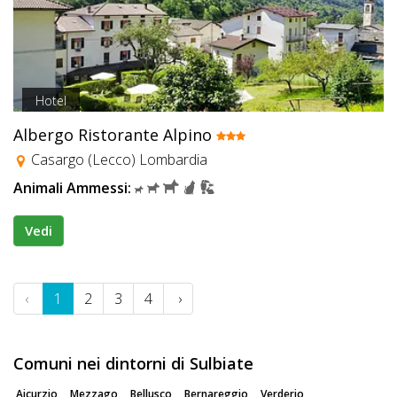
Hotel
Albergo Ristorante Alpino
Casargo (Lecco) Lombardia
Animali Ammessi:
Vedi
‹
1
2
3
4
›
Comuni nei dintorni di Sulbiate
Aicurzio
Mezzago
Bellusco
Bernareggio
Verderio