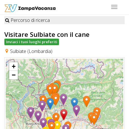
Toggle
navigat
Percorso di ricerca
STRUTTURE
Visitare Sulbiate
con il cane
A
Inviaci i tuoi luoghi preferiti
DOG
Sulbiate (Lombardia)
+
LUOGHI
−
A
DOG
OFFERTE
A