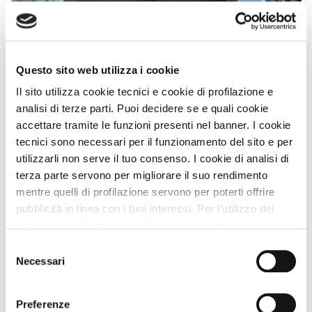
Questo sito web utilizza i cookie
Il sito utilizza cookie tecnici e cookie di profilazione e
analisi di terze parti. Puoi decidere se e quali cookie
accettare tramite le funzioni presenti nel banner. I cookie
tecnici sono necessari per il funzionamento del sito e per
Bed and Breakfast
utilizzarli non serve il tuo consenso. I cookie di analisi di
B&B Rezzonico Graziella
terza parte servono per migliorare il suo rendimento
Como Lombardia
mentre quelli di profilazione servono per poterti offrire
pubblicità in linea con i tuoi interessi. Per l’utilizzo dei
Animali Ammessi:
Servizi Speciali A DOG:
cookie di profilazione e analisi di terza parte serve il tuo
consenso. Se chiudi il banner cliccando sul tasto “Chiudi
Selezione
senza accettare” verranno installati solo i cookie tecnici.
Vedi
Necessari
del
Cliccando il pulsante “Accetta tutto” acconsenti all’utilizzo
consenso
di tutti i cookie. Cliccando il pulsante “mostra dettagli”
Preferenze
troverai le varie categorie di cookie e potrai accettare o