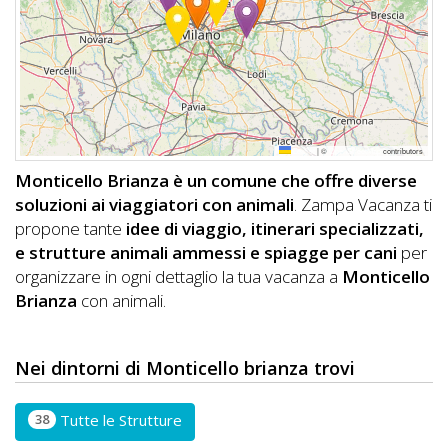
DOG
INFO
A
Leaflet
|
©
OpenStreetMap
contributors
DOG
Monticello Brianza è un comune che offre diverse
soluzioni ai viaggiatori con animali
. Zampa Vacanza ti
propone tante
idee di viaggio, itinerari specializzati,
CHIEDI
e strutture animali ammessi e spiagge per cani
per
organizzare in ogni dettaglio la tua vacanza a
Monticello
CODICE
Brianza
con animali.
SCONTO
Video
Nei dintorni di Monticello brianza trovi
Tutorial
38
Tutte le Strutture