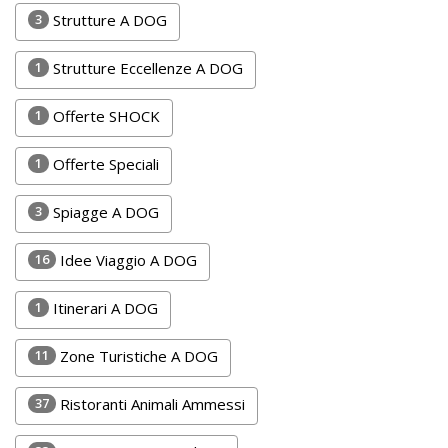
Lavora
3
Strutture A DOG
con
Noi
1
Strutture Eccellenze A DOG
Inserisci
1
Offerte SHOCK
Attività
1
Offerte Speciali
3
Spiagge A DOG
Accedi
16
Idee Viaggio A DOG
/
Registrati
1
Itinerari A DOG
11
Zone Turistiche A DOG
37
Ristoranti Animali Ammessi