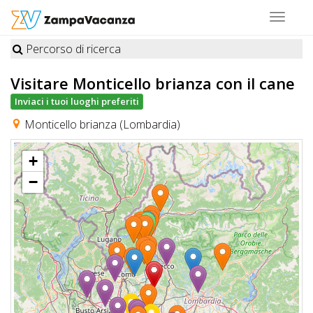
Toggle
navigat
Percorso di ricerca
STRUTTURE
Visitare Monticello brianza
con il cane
A
Inviaci i tuoi luoghi preferiti
DOG
Monticello brianza (Lombardia)
+
LUOGHI
−
A
DOG
OFFERTE
A