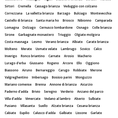
Sirtori
Cremella
Cassago brianza
Veduggio con colzano
Correzzana
La valletta brianza
Barzago
Bulciago
Montevecchia
Castello di brianza
Santa maria ho
Briosco
Nibionno
Camparada
Lomagna
Dolzago
Cernusco lombardone
Osnago
Colle brianza
Sirone
Garbagnate monastero
Triuggio
Olgiate molgora
Costa masnaga
Lesmo
Verano brianza
Albiate
Carate brianza
Molteno
Merate
Usmate velate
Lambrugo
Sovico
Calco
Inverigo
Ronco briantino
Carnate
Arosio
Macherio
Lurago d'erba
Giussano
Rogeno
Arcore
Ello
Oggiono
Biassono
Airuno
Bernareggio
Carugo
Robbiate
Merone
Valgreghentino
Imbersago
Bosisio parini
Monguzzo
Mariano comense
Brenna
Annone di brianza
Aicurzio
Paderno d'adda
Brivio
Seregno
Verderio
Anzano del parco
Villa d'adda
Vimercate
Vedano al lambro
Alserio
Sulbiate
Pusiano
Villasanta
Suello
Alzate brianza
Cesana brianza
Cabiate
Eupilio
Calusco d'adda
Galbiate
Lissone
Garlate