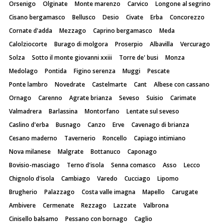
Orsenigo
Olginate
Monte marenzo
Carvico
Longone al segrino
Cisano bergamasco
Bellusco
Desio
Civate
Erba
Concorezzo
Cornate d'adda
Mezzago
Caprino bergamasco
Meda
Calolziocorte
Burago di molgora
Proserpio
Albavilla
Vercurago
Solza
Sotto il monte giovanni xxiii
Torre de' busi
Monza
Medolago
Pontida
Figino serenza
Muggi
Pescate
Ponte lambro
Novedrate
Castelmarte
Cant
Albese con cassano
Ornago
Carenno
Agrate brianza
Seveso
Suisio
Carimate
Valmadrera
Barlassina
Montorfano
Lentate sul seveso
Caslino d'erba
Busnago
Canzo
Erve
Cavenago di brianza
Cesano maderno
Tavernerio
Roncello
Capiago intimiano
Nova milanese
Malgrate
Bottanuco
Caponago
Bovisio-masciago
Terno d'isola
Senna comasco
Asso
Lecco
Chignolo d'isola
Cambiago
Varedo
Cucciago
Lipomo
Brugherio
Palazzago
Costa valle imagna
Mapello
Carugate
Ambivere
Cermenate
Rezzago
Lazzate
Valbrona
Cinisello balsamo
Pessano con bornago
Caglio