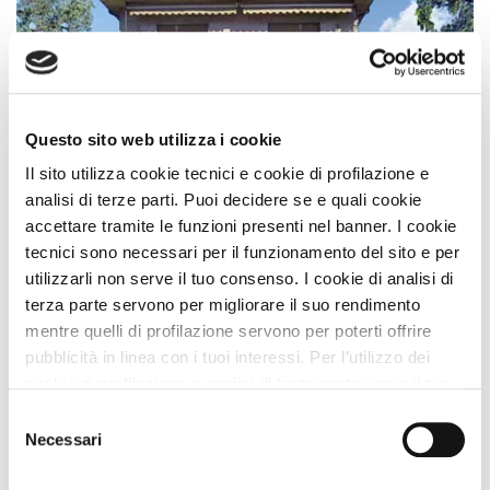
Questo sito web utilizza i cookie
Il sito utilizza cookie tecnici e cookie di profilazione e
analisi di terze parti. Puoi decidere se e quali cookie
Bed and Breakfast
accettare tramite le funzioni presenti nel banner. I cookie
tecnici sono necessari per il funzionamento del sito e per
B&B Rezzonico Graziella
utilizzarli non serve il tuo consenso. I cookie di analisi di
Como Lombardia
terza parte servono per migliorare il suo rendimento
Animali Ammessi:
mentre quelli di profilazione servono per poterti offrire
Servizi Speciali A DOG:
pubblicità in linea con i tuoi interessi. Per l’utilizzo dei
cookie di profilazione e analisi di terza parte serve il tuo
Vedi
consenso. Se chiudi il banner cliccando sul tasto “Chiudi
Selezione
senza accettare” verranno installati solo i cookie tecnici.
Necessari
del
Cliccando il pulsante “Accetta tutto” acconsenti all’utilizzo
consenso
di tutti i cookie. Cliccando il pulsante “mostra dettagli”