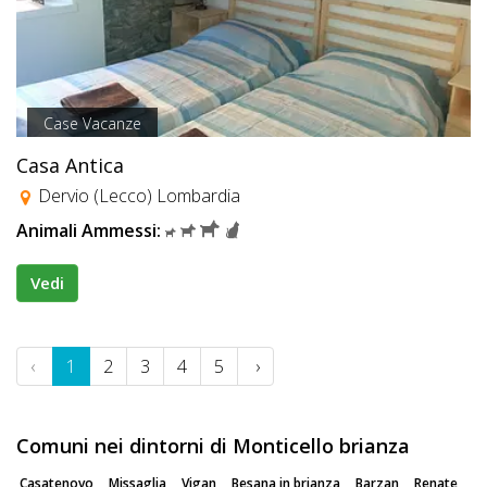
Case Vacanze
Casa Antica
Dervio (Lecco) Lombardia
Animali Ammessi:
Vedi
‹
1
2
3
4
5
›
Comuni nei dintorni di Monticello brianza
Casatenovo
Missaglia
Vigan
Besana in brianza
Barzan
Renate