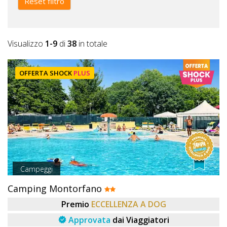
Reset filtro
Visualizzo
1-9
di
38
in totale
OFFERTA SHOCK
PLUS
Campeggi
Camping Montorfano
Premio
ECCELLENZA A DOG
Approvata
dai Viaggiatori