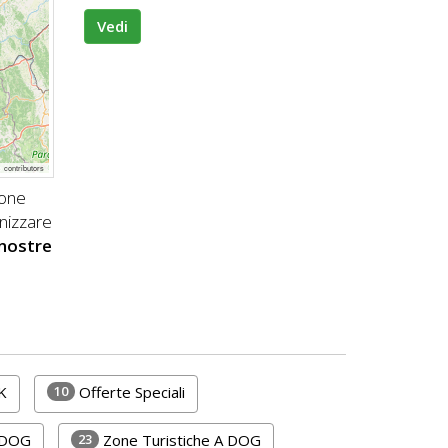
Vedi
p
contributors
pone
nizzare
 nostre
10
K
Offerte Speciali
23
 DOG
Zone Turistiche A DOG