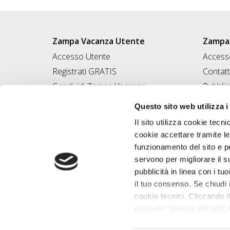
Zampa Vacanza Utente
Zampa 
Accesso Utente
Accesso
Registrati GRATIS
Contatt
Condividi Zampa Vacanza
Pubblic
Campagna Contro l'Abbandono
Iscrivi
Questo sito web utilizza i
Chiedi A Zampa
Il sito utilizza cookie tecni
Mi FIDO di TE
cookie accettare tramite le
Iscrizione Magazine
funzionamento del sito e per
servono per migliorare il s
pubblicità in linea con i tuo
il tuo consenso. Se chiudi 
cookie tecnici. Cliccando il
pulsante “mostra dettagli” t
base alle tue preferenze e 