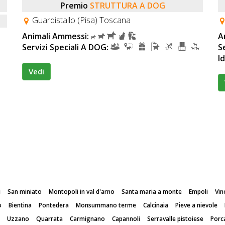
Premio
STRUTTURA A DOG
Guardistallo (Pisa) Toscana
Animali Ammessi:
A
Servizi Speciali A DOG:
S
I
Vedi
i
San miniato
Montopoli in val d'arno
Santa maria a monte
Empoli
Vin
o
Bientina
Pontedera
Monsummano terme
Calcinaia
Pieve a nievole
Uzzano
Quarrata
Carmignano
Capannoli
Serravalle pistoiese
Porc