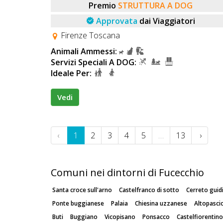
Premio
STRUTTURA A DOG
Approvata
dai Viaggiatori
Firenze Toscana
Animali Ammessi:
Servizi Speciali A DOG:
Ideale Per:
Vedi
‹
1
2
3
4
5
…
13
›
Comuni nei dintorni di Fucecchio
Santa croce sull'arno
Castelfranco di sotto
Cerreto guid
Ponte buggianese
Palaia
Chiesina uzzanese
Altopasci
Buti
Buggiano
Vicopisano
Ponsacco
Castelfiorentino