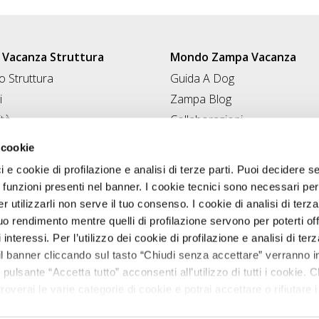
Vacanza Struttura
Mondo Zampa Vacanza
 Struttura
Guida A Dog
i
Zampa Blog
ità
Collaborazioni
Conad for Pet
 Struttura
 cookie
ci e cookie di profilazione e analisi di terze parti. Puoi decidere s
 funzioni presenti nel banner. I cookie tecnici sono necessari per 
 utilizzarli non serve il tuo consenso. I cookie di analisi di terza
uo rendimento mentre quelli di profilazione servono per poterti off
i interessi. Per l’utilizzo dei cookie di profilazione e analisi di te
il banner cliccando sul tasto “Chiudi senza accettare” verranno ins
 pulsante “Accetta tutto” acconsenti all’utilizzo di tutti i cookie. C
roverai le varie categorie di cookie e potrai accettare o rifiutare i
salvare le tue scelte. Puoi modificare le tue scelte in ogni mome
Zampavacanza.it © 2026 tutti i diritti riservati.