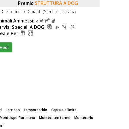
Premio
STRUTTURA A DOG
Castellina In Chianti (Siena) Toscana
nimali Ammessi:
ervizi Speciali A DOG:
deale Per:
Vedi
ci
Larciano
Lamporecchio
Capraia e limite
Montelupo fiorentino
Montecatini-terme
Montecarlo
ari