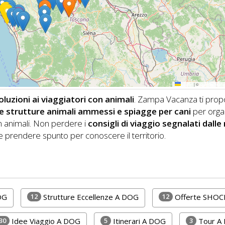
Leaflet
|
©
OpenStreetMa
luzioni ai viaggiatori con animali
. Zampa Vacanza ti pro
i, e strutture animali ammessi e spiagge per cani
per orga
 animali.
Non perdere i
consigli di viaggio segnalati dalle
 prendere spunto per conoscere il territorio.
12
12
OG
Strutture Eccellenze A DOG
Offerte SHOC
30
5
3
Idee Viaggio A DOG
Itinerari A DOG
Tour A