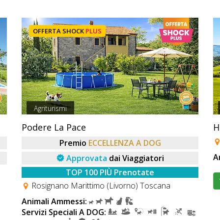
OFFERTA SHOCK
PLUS
Agriturismi
Podere La Pace
H
Premio
ECCELLENZA A DOG
A
Approvata
dai Viaggiatori
TOP 100 PIÙ Prenotate
Rosignano Marittimo (Livorno) Toscana
Animali Ammessi:
Servizi Speciali A DOG: