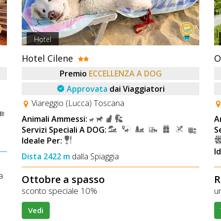
Hotel
Hotel Cilene
O
Premio
ECCELLENZA A DOG
Approvata
dai Viaggiatori
Viareggio (Lucca) Toscana
Animali Ammessi:
A
Servizi Speciali A DOG:
S
Ideale Per:
I
Dista 2422 m
dalla Spiaggia
a
Ottobre a spasso
R
sconto speciale 10%
u
Vedi