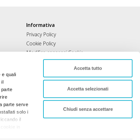
Informativa
Privacy Policy
Cookie Policy
Modifica consensi Cookie
Condizioni di utilizzo
Accetta tutto
Contratto di inclusione
e e quali
il
Accetta selezionati
 parte
rire
rza parte serve
Chiudi senza accettare
tallati solo i
liccando il
 cookie in
nto. Per