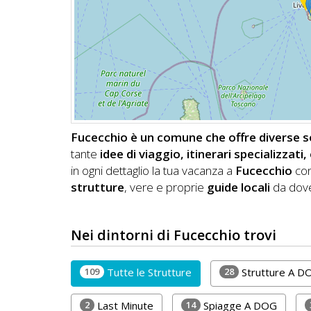
DOG
INFO
A
DOG
Fucecchio è un comune che offre diverse so
tante
idee di viaggio, itinerari specializzat
CHIEDI
in ogni dettaglio la tua vacanza a
Fucecchio
con
strutture
, vere e proprie
guide locali
da dove
CODICE
SCONTO
Nei dintorni di Fucecchio trovi
Video
Tutorial
109
28
Tutte le Strutture
Strutture A D
2
14
Last Minute
Spiagge A DOG