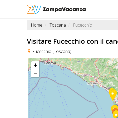
Home
Toscana
Fucecchio
STRUTTURE
A
Visitare Fucecchio
con il can
DOG
Fucecchio (Toscana)
+
LUOGHI
−
A
DOG
OFFERTE
A