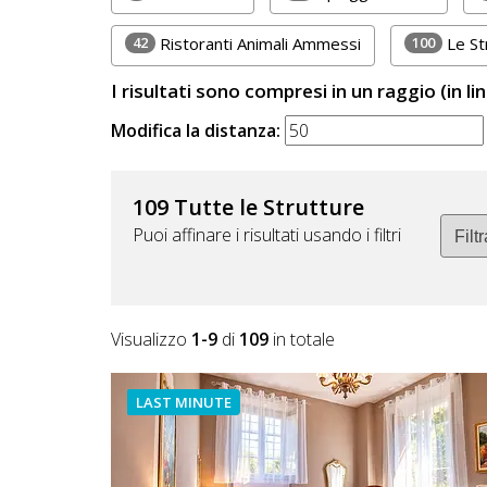
Lavora
con
42
100
Ristoranti Animali Ammessi
Le St
Noi
I risultati sono compresi in un raggio (in li
Inserisci
Modifica la distanza:
Attività
109 Tutte le Strutture
Puoi affinare i risultati usando i filtri
Accedi
/
Registrati
Visualizzo
1-9
di
109
in totale
LAST MINUTE