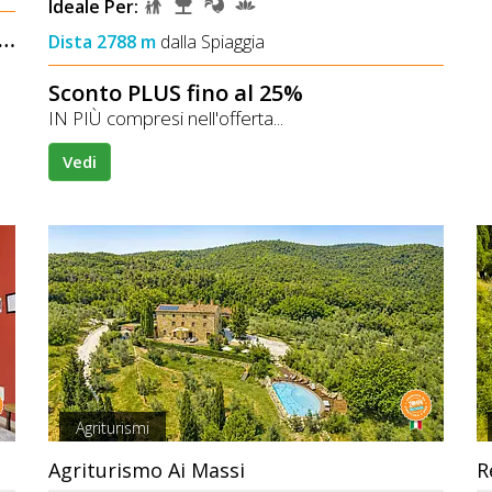
Ideale Per:
o dal 5% al 10% sul prezzo di listino
Dista 2788 m
dalla Spiaggia
Sconto PLUS fino al 25%
IN PIÙ compresi nell'offerta...
Vedi
Agriturismi
Agriturismo Ai Massi
R