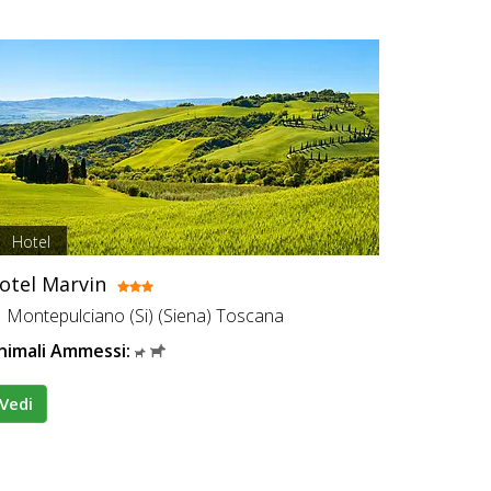
Hotel
otel Marvin
Montepulciano (Si) (Siena) Toscana
nimali Ammessi:
Vedi