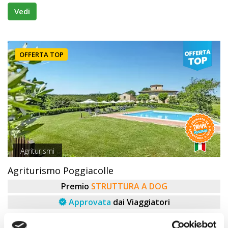
Vedi
OFFERTA TOP
Agriturismi
Agriturismo Poggiacolle
Premio
STRUTTURA A DOG
Approvata
dai Viaggiatori
San Gimignano (Siena) Toscana