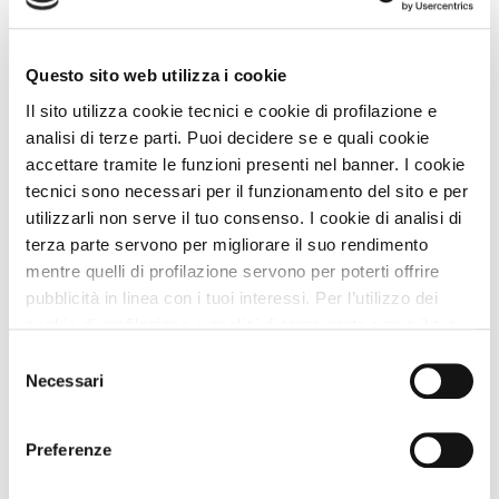
Animali Ammessi:
Servizi Speciali A DOG:
Ideale Per:
Questo sito web utilizza i cookie
Il sito utilizza cookie tecnici e cookie di profilazione e
Sconto dal 5% al 10% sul prezzo di listino
analisi di terze parti. Puoi decidere se e quali cookie
IN PIÙ compresi nell'offerta...
accettare tramite le funzioni presenti nel banner. I cookie
tecnici sono necessari per il funzionamento del sito e per
Vedi
utilizzarli non serve il tuo consenso. I cookie di analisi di
terza parte servono per migliorare il suo rendimento
mentre quelli di profilazione servono per poterti offrire
pubblicità in linea con i tuoi interessi. Per l’utilizzo dei
cookie di profilazione e analisi di terza parte serve il tuo
consenso. Se chiudi il banner cliccando sul tasto “Chiudi
Selezione
senza accettare” verranno installati solo i cookie tecnici.
Necessari
del
Cliccando il pulsante “Accetta tutto” acconsenti all’utilizzo
consenso
di tutti i cookie. Cliccando il pulsante “mostra dettagli”
Preferenze
troverai le varie categorie di cookie e potrai accettare o
rifiutare i cookie in base alle tue preferenze e salvare le
Hotel