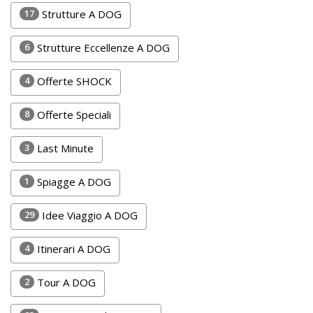
Lavora
17
Strutture A DOG
con
Noi
6
Strutture Eccellenze A DOG
Inserisci
4
Offerte SHOCK
Attività
8
Offerte Speciali
3
Last Minute
Accedi
1
Spiagge A DOG
/
Registrati
29
Idee Viaggio A DOG
4
Itinerari A DOG
2
Tour A DOG