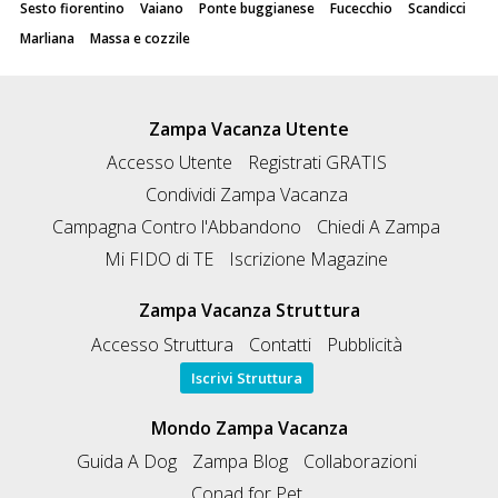
Sesto fiorentino
Vaiano
Ponte buggianese
Fucecchio
Scandicci
Marliana
Massa e cozzile
Zampa Vacanza Utente
Accesso Utente
Registrati GRATIS
Condividi Zampa Vacanza
Campagna Contro l'Abbandono
Chiedi A Zampa
Mi FIDO di TE
Iscrizione Magazine
Zampa Vacanza Struttura
Accesso Struttura
Contatti
Pubblicità
Iscrivi Struttura
Mondo Zampa Vacanza
Guida A Dog
Zampa Blog
Collaborazioni
Conad for Pet