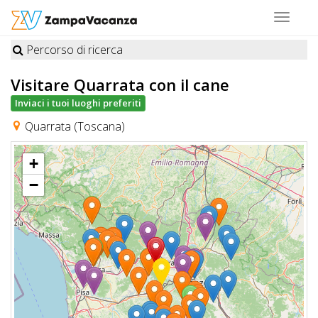
Toggle
navigat
Percorso di ricerca
STRUTTURE
Visitare Quarrata
con il cane
A
Inviaci i tuoi luoghi preferiti
DOG
Quarrata (Toscana)
+
LUOGHI
−
A
DOG
OFFERTE
A