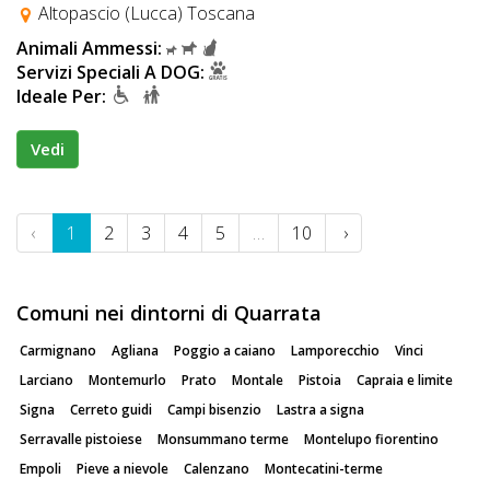
Altopascio (Lucca) Toscana
Animali Ammessi:
Servizi Speciali A DOG:
Ideale Per:
Vedi
‹
1
2
3
4
5
…
10
›
Comuni nei dintorni di Quarrata
Carmignano
Agliana
Poggio a caiano
Lamporecchio
Vinci
Larciano
Montemurlo
Prato
Montale
Pistoia
Capraia e limite
Signa
Cerreto guidi
Campi bisenzio
Lastra a signa
Serravalle pistoiese
Monsummano terme
Montelupo fiorentino
Empoli
Pieve a nievole
Calenzano
Montecatini-terme