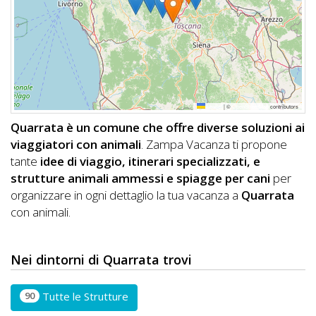
DOG
INFO
A
Leaflet
|
©
OpenStreetMap
contributors
DOG
Quarrata è un comune che offre diverse soluzioni ai
viaggiatori con animali
. Zampa Vacanza ti propone
tante
idee di viaggio, itinerari specializzati, e
CHIEDI
strutture animali ammessi e spiagge per cani
per
organizzare in ogni dettaglio la tua vacanza a
Quarrata
CODICE
con animali.
SCONTO
Video
Nei dintorni di Quarrata trovi
Tutorial
90
Tutte le Strutture