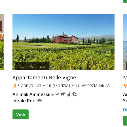
Case Vacanze
Appartamenti Nelle Vigne
M
Capriva Del Friuli (Gorizia) Friuli Venezia Giulia
Animali Ammessi:
A
Ideale Per:
S
D
Vedi