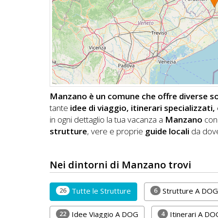
DOG
INFO
A
DOG
Manzano è un comune che offre diverse solu
tante
idee di viaggio, itinerari specializzat
CHIEDI
in ogni dettaglio la tua vacanza a
Manzano
con 
strutture
, vere e proprie
guide locali
da dove
CODICE
SCONTO
Nei dintorni di Manzano trovi
Video
Tutorial
26
6
Tutte le Strutture
Strutture A DOG
22
4
Idee Viaggio A DOG
Itinerari A DO