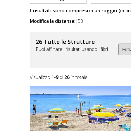
Lavora
con
I risultati sono compresi in un raggio (in li
Noi
Modifica la distanza:
Inserisci
26 Tutte le Strutture
Attività
Puoi affinare i risultati usando i filtri
Accedi
Visualizzo
1-9
di
26
in totale
/
Registrati