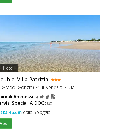
Hotel
euble' Villa Patrizia
Grado (Gorizia) Friuli Venezia Giulia
nimali Ammessi:
ervizi Speciali A DOG:
ista 462 m
dalla Spiaggia
Vedi