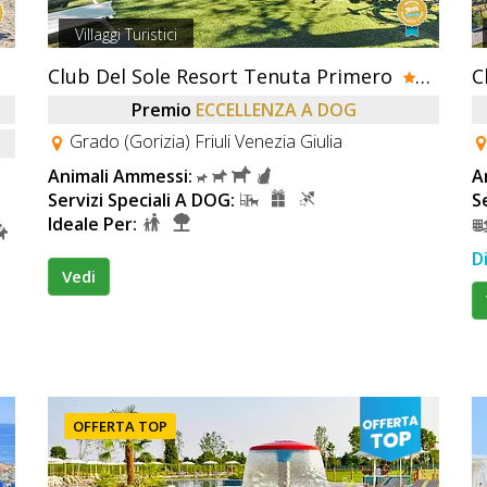
Villaggi Turistici
Club Del Sole Resort Tenuta Primero
Premio
ECCELLENZA A DOG
Grado (Gorizia) Friuli Venezia Giulia
Animali Ammessi:
A
Servizi Speciali A DOG:
S
Ideale Per:
D
Vedi
OFFERTA TOP