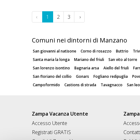
‹
1
2
3
›
Comuni nei dintorni di Manzano
San giovanni al natisone
Corno di rosazzo
Buttrio
Tri
Santa maria la longa
Mariano del friuli
San vito al torre
San lorenzo isontino
Bagnaria arsa
Aiello del friuli
Far
San floriano del collio
Gonars
Fogliano redipuglia
Pov
Campoformido
Castions di strada
Tavagnacco
San le
Zampa Vacanza Utente
Zampa 
Accesso Utente
Accesso
Registrati GRATIS
Contatt