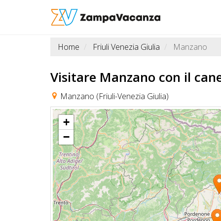
Home
Friuli Venezia Giulia
Manzano
STRUTTURE
A
Visitare Manzano
con il can
DOG
Manzano (Friuli-Venezia Giulia)
+
LUOGHI
−
A
DOG
OFFERTE
A