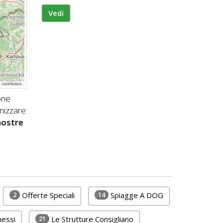
Vedi
p
contributors
one
nizzare
 nostre
2
14
Offerte Speciali
Spiagge A DOG
21
messi
Le Strutture Consigliano