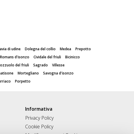
avia di udine
Dolegna del collio
Medea
Prepotto
Romans d'isonzo
Cividale del friuli
Bicinicco
ozzuolo del friuli
Sagrado
Villesse
natisone
Mortegliano
Savogna d'isonzo
rriaco
Porpetto
Informativa
Privacy Policy
Cookie Policy