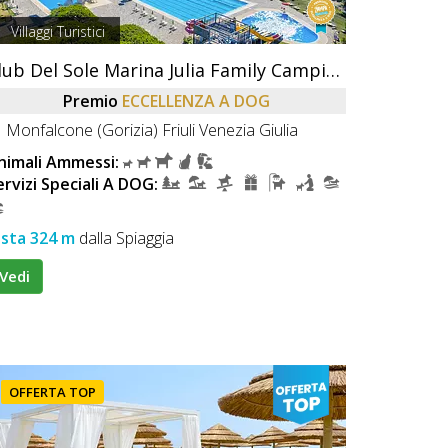
Villaggi Turistici
Club Del Sole Marina Julia Family Camping Village
Premio
ECCELLENZA A DOG
Monfalcone (Gorizia) Friuli Venezia Giulia
nimali Ammessi:
ervizi Speciali A DOG:
ista 324 m
dalla Spiaggia
Vedi
OFFERTA TOP