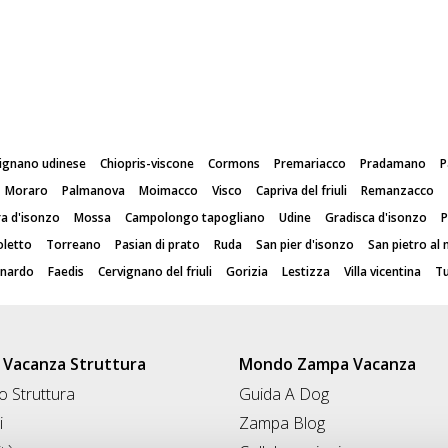
vignano udinese
Chiopris-viscone
Cormons
Premariacco
Pradamano
P
Moraro
Palmanova
Moimacco
Visco
Capriva del friuli
Remanzacco
ra d'isonzo
Mossa
Campolongo tapogliano
Udine
Gradisca d'isonzo
P
oletto
Torreano
Pasian di prato
Ruda
San pier d'isonzo
San pietro al 
onardo
Faedis
Cervignano del friuli
Gorizia
Lestizza
Villa vicentina
Tu
Vacanza Struttura
Mondo Zampa Vacanza
 Struttura
Guida A Dog
i
Zampa Blog