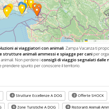
Leaflet
|
©
OpenStreetMa
zioni ai viaggiatori con animali
. Zampa Vacanza ti prop
i, e strutture animali ammessi e spiagge per cani
per orga
animali.
Non perdere i
consigli di viaggio segnalati dalle
 prendere spunto per conoscere il territorio.
4
2
Strutture Eccellenze A DOG
Offerte SHOCK
6
8
G
Zone Turistiche A DOG
Ristoranti Animali Am