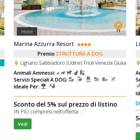
Hotel
Marina Azzurra Resort
L
Premio
STRUTTURA A DOG
Lignano Sabbiadoro (Udine) Friuli Venezia Giulia
Animali Ammessi:
A
Servizi Speciali A DOG:
S
Ideale Per:
I
Sconto del 5% sul prezzo di listino
D
IN PIÙ compresi nell'offerta:...
S
Vedi
IN