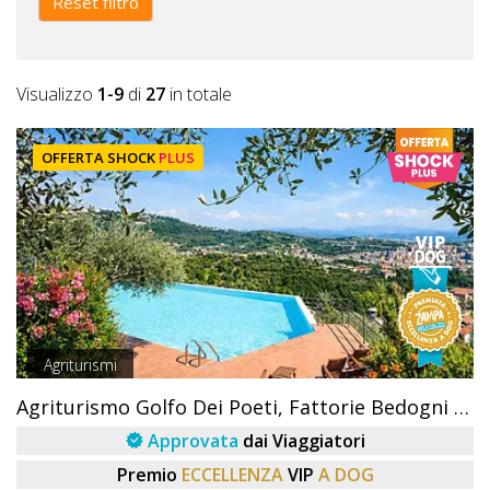
Reset filtro
Visualizzo
1-9
di
27
in totale
OFFERTA SHOCK
PLUS
Agriturismi
Agriturismo Golfo Dei Poeti, Fattorie Bedogni Von Berger
Approvata
dai Viaggiatori
Premio
ECCELLENZA
VIP
A DOG