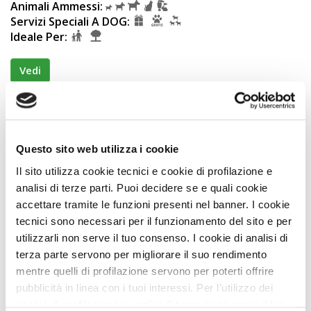
Animali Ammessi:
Servizi Speciali A DOG:
Ideale Per:
Vedi
OFFERTA SHOCK
PLUS
Questo sito web utilizza i cookie
Il sito utilizza cookie tecnici e cookie di profilazione e
analisi di terze parti. Puoi decidere se e quali cookie
accettare tramite le funzioni presenti nel banner. I cookie
tecnici sono necessari per il funzionamento del sito e per
utilizzarli non serve il tuo consenso. I cookie di analisi di
terza parte servono per migliorare il suo rendimento
Residence
mentre quelli di profilazione servono per poterti offrire
Residence Olivium
pubblicità in linea con i tuoi interessi. Per l’utilizzo dei
cookie di profilazione e analisi di terza parte serve il tuo
Premio
ECCELLENZA A DOG