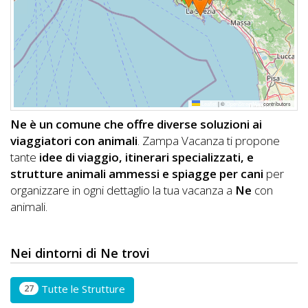
DOG
INFO
A
Leaflet
|
©
OpenStreetMap
contributors
DOG
Ne è un comune che offre diverse soluzioni ai
viaggiatori con animali
. Zampa Vacanza ti propone
tante
idee di viaggio, itinerari specializzati, e
CHIEDI
strutture animali ammessi e spiagge per cani
per
organizzare in ogni dettaglio la tua vacanza a
Ne
con
CODICE
animali.
SCONTO
Video
Nei dintorni di Ne trovi
Tutorial
27
Tutte le Strutture