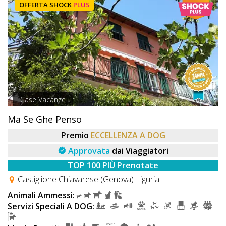
OFFERTA SHOCK
PLUS
Case Vacanze
Ma Se Ghe Penso
Premio
ECCELLENZA A DOG
Approvata
dai Viaggiatori
TOP 100 PIÙ Prenotate
Castiglione Chiavarese (Genova) Liguria
Animali Ammessi:
Servizi Speciali A DOG: