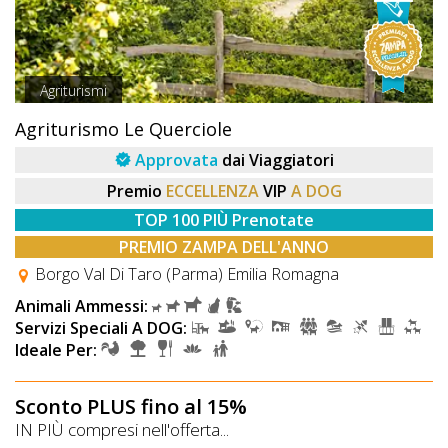
Agriturismi
Agriturismo Le Querciole
Approvata
dai Viaggiatori
Premio
ECCELLENZA
VIP
A DOG
TOP 100 PIÙ Prenotate
PREMIO ZAMPA DELL'ANNO
Borgo Val Di Taro (Parma) Emilia Romagna
Animali Ammessi:
Servizi Speciali A DOG:
Ideale Per:
Sconto PLUS fino al 15%
IN PIÙ compresi nell'offerta...