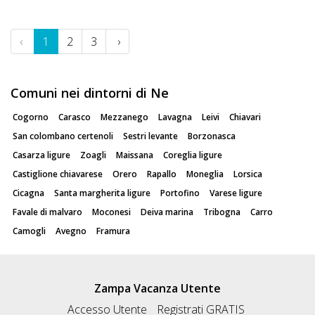
‹
1
2
3
›
Comuni nei dintorni di Ne
Cogorno
Carasco
Mezzanego
Lavagna
Leivi
Chiavari
San colombano certenoli
Sestri levante
Borzonasca
Casarza ligure
Zoagli
Maissana
Coreglia ligure
Castiglione chiavarese
Orero
Rapallo
Moneglia
Lorsica
Cicagna
Santa margherita ligure
Portofino
Varese ligure
Favale di malvaro
Moconesi
Deiva marina
Tribogna
Carro
Camogli
Avegno
Framura
Zampa Vacanza Utente
Accesso Utente
Registrati GRATIS