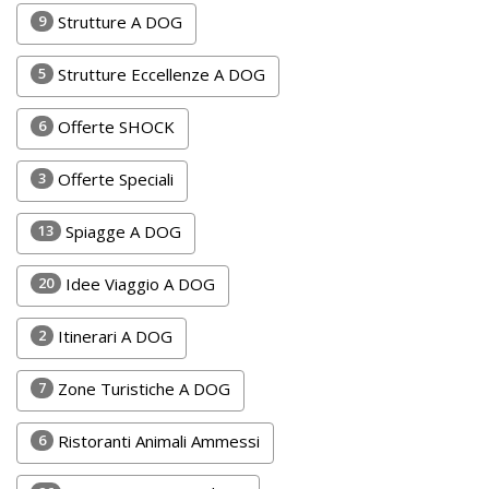
Lavora
9
Strutture A DOG
con
Noi
5
Strutture Eccellenze A DOG
Inserisci
6
Offerte SHOCK
Attività
3
Offerte Speciali
13
Spiagge A DOG
Accedi
20
Idee Viaggio A DOG
/
Registrati
2
Itinerari A DOG
7
Zone Turistiche A DOG
6
Ristoranti Animali Ammessi