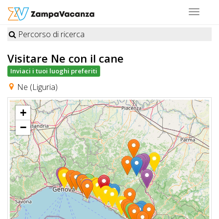
Toggle
navigat
Percorso di ricerca
STRUTTURE
Visitare Ne
con il cane
A
Inviaci i tuoi luoghi preferiti
DOG
Ne (Liguria)
+
LUOGHI
−
A
DOG
OFFERTE
A