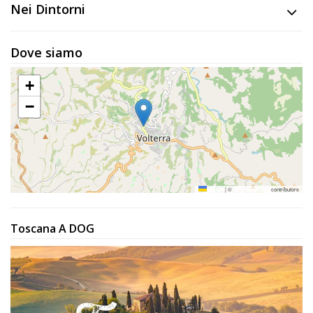
Lavora
Nei Dintorni
con
Noi
Dove siamo
Inserisci
+
Attività
−
Accedi
/
Leaflet
|
©
OpenStreetMap
contributors
Registrati
Toscana A DOG