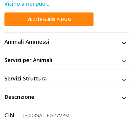
Vicino a noi puoi...
DOG
VEDI la Guida A DOG
INFO
A
Animali Ammessi
DOG
Servizi per Animali
CHIEDI
Servizi Struttura
CODICE
SCONTO
Descrizione
Video
CIN
IT050039A1IEG27VPM
Tutorial