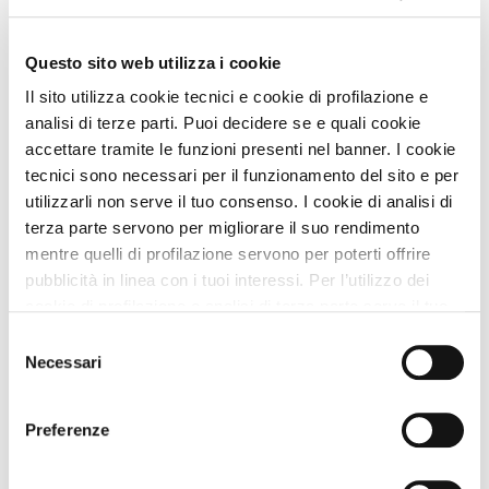
Zampa Vacanza Consiglia
Questo sito web utilizza i cookie
Il sito utilizza cookie tecnici e cookie di profilazione e
analisi di terze parti. Puoi decidere se e quali cookie
accettare tramite le funzioni presenti nel banner. I cookie
tecnici sono necessari per il funzionamento del sito e per
utilizzarli non serve il tuo consenso. I cookie di analisi di
terza parte servono per migliorare il suo rendimento
mentre quelli di profilazione servono per poterti offrire
pubblicità in linea con i tuoi interessi. Per l’utilizzo dei
cookie di profilazione e analisi di terza parte serve il tuo
consenso. Se chiudi il banner cliccando sul tasto “Chiudi
Selezione
Simone Giannelli
COME TE
, Viaggia con Zampa
senza accettare” verranno installati solo i cookie tecnici.
Vacanza
Necessari
del
Cliccando il pulsante “Accetta tutto” acconsenti all’utilizzo
consenso
Leggi Tutto
di tutti i cookie. Cliccando il pulsante “mostra dettagli”
Preferenze
troverai le varie categorie di cookie e potrai accettare o
rifiutare i cookie in base alle tue preferenze e salvare le