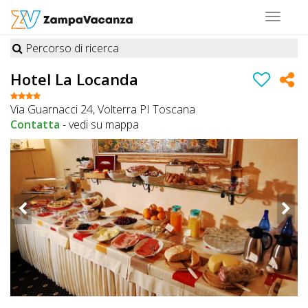
Toggle
navigat
Percorso di ricerca
STRUTTURE
Hotel La Locanda
A
Via Guarnacci 24, Volterra PI Toscana
DOG
Contatta
-
vedi su mappa
LUOGHI
A
DOG
OFFERTE
A