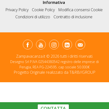
Informativa
Privacy Policy
Cookie Policy
Modifica consensi Cookie
Condizioni di utilizzo
Contratto di inclusione
Zampavacanza.it © 2026 tutti i diritti riservati.
Desegno Srl P.IVA 02544380542 registro delle imprese di
Perugia, REA PG-224595. cap sociale 50.000€
Progetto Originale realizzato da
T&RB//GROUP
CONTATTA