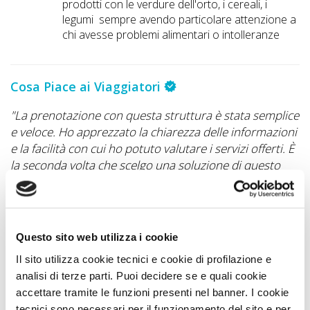
prodotti con le verdure dell'orto, i cereali, i
legumi sempre avendo particolare attenzione a
chi avesse problemi alimentari o intolleranze
Cosa Piace ai Viaggiatori
so
"La prenotazione con questa struttura è stata semplice
"
a
e veloce. Ho apprezzato la chiarezza delle informazioni
è 
e la facilità con cui ho potuto valutare i servizi offerti. È
e
la seconda volta che scelgo una soluzione di questo
c
tipo e anche questa esperienza è stata molto positiva.
Co
La struttura si è dimostrata accogliente e ben
R
organizzata, lasciandomi un’ottima impressione fin
dalla fase di prenotazione."
Questo sito web utilizza i cookie
M.R.
Il sito utilizza cookie tecnici e cookie di profilazione e
analisi di terze parti. Puoi decidere se e quali cookie
accettare tramite le funzioni presenti nel banner. I cookie
tecnici sono necessari per il funzionamento del sito e per