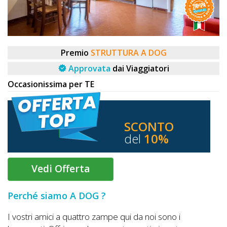
DOG
INFO
Premio
STRUTTURA A DOG
A
Approvata
dai Viaggiatori
DOG
Occasionissima per TE
SCONTO
CHIEDI
del
10%
CODICE
SCONTO
Vedi Offerta
Video
Perché siamo A DOG ?
Tutorial
I vostri amici a quattro zampe qui da noi sono i