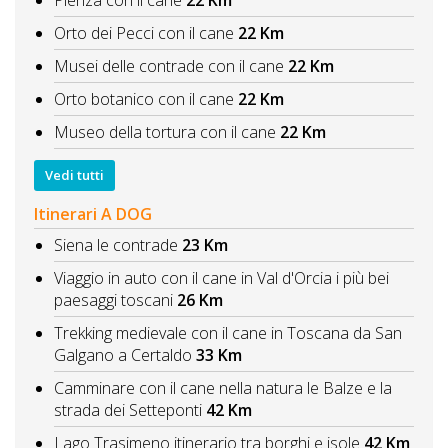
Pienza con il cane
22 Km
Orto dei Pecci con il cane
22 Km
Musei delle contrade con il cane
22 Km
Orto botanico con il cane
22 Km
Museo della tortura con il cane
22 Km
Vedi tutti
Itinerari A DOG
Siena le contrade
23 Km
Viaggio in auto con il cane in Val d'Orcia i più bei
paesaggi toscani
26 Km
Trekking medievale con il cane in Toscana da San
Galgano a Certaldo
33 Km
Camminare con il cane nella natura le Balze e la
strada dei Setteponti
42 Km
Lago Trasimeno itinerario tra borghi e isole
42 Km