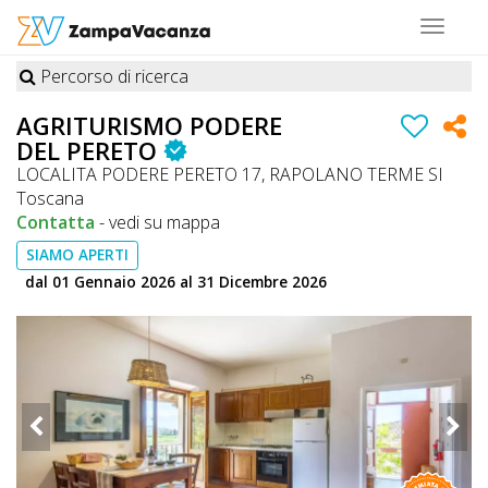
Toggle
navigat
Percorso di ricerca
STRUTTURE
AGRITURISMO PODERE
A
DEL PERETO
LOCALITA PODERE PERETO 17, RAPOLANO TERME SI
DOG
Toscana
Contatta
-
vedi su mappa
SIAMO APERTI
LUOGHI
dal 01 Gennaio 2026 al 31 Dicembre 2026
A
DOG
OFFERTE
A