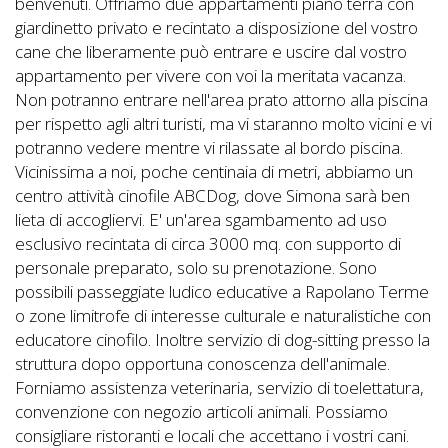
Lavora
benvenuti. Offriamo due appartamenti piano terra con
giardinetto privato e recintato a disposizione del vostro
con
cane che liberamente può entrare e uscire dal vostro
Noi
appartamento per vivere con voi la meritata vacanza.
Non potranno entrare nell'area prato attorno alla piscina
Inserisci
per rispetto agli altri turisti, ma vi staranno molto vicini e vi
Attività
potranno vedere mentre vi rilassate al bordo piscina.
Vicinissima a noi, poche centinaia di metri, abbiamo un
centro attività cinofile ABCDog, dove Simona sarà ben
lieta di accogliervi. E' un'area sgambamento ad uso
Accedi
esclusivo recintata di circa 3000 mq. con supporto di
personale preparato, solo su prenotazione. Sono
/
possibili passeggiate ludico educative a Rapolano Terme
Registrati
o zone limitrofe di interesse culturale e naturalistiche con
educatore cinofilo. Inoltre servizio di dog-sitting presso la
struttura dopo opportuna conoscenza dell'animale.
Forniamo assistenza veterinaria, servizio di toelettatura,
convenzione con negozio articoli animali. Possiamo
consigliare ristoranti e locali che accettano i vostri cani.