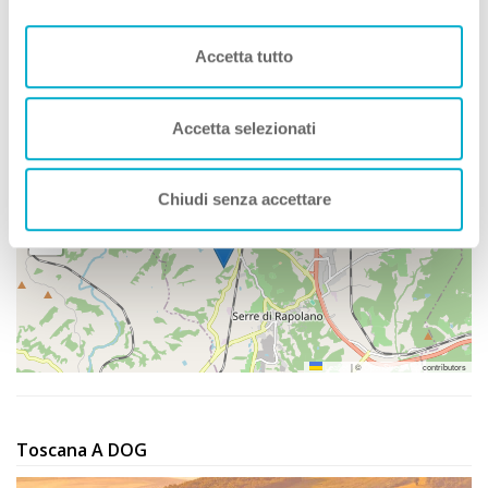
Nei Dintorni
Accetta tutto
In caso di pioggia...
Accetta selezionati
Dove siamo
Chiudi senza accettare
+
−
Leaflet
|
©
OpenStreetMap
contributors
Toscana A DOG