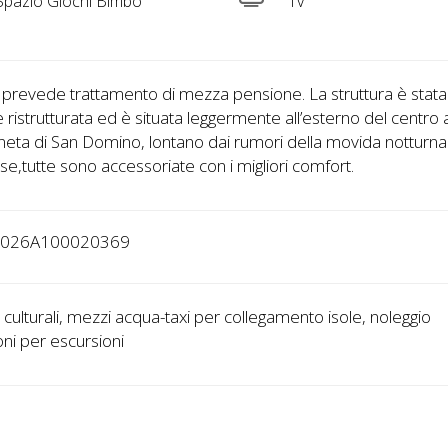
pazio Giochi Bimbo
Tv
 prevede trattamento di mezza pensione. La struttura è stata
 ristrutturata ed è situata leggermente all’esterno del centro 
ineta di San Domino, lontano dai rumori della movida notturna
se,tutte sono accessoriate con i migliori comfort.
1026A100020369
ri culturali, mezzi acqua-taxi per collegamento isole, noleggio
i per escursioni