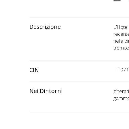
S
Descrizione
L’Hotel
recente
nella p
tremite
CIN
IT07
Nei Dintorni
itinera
gommon