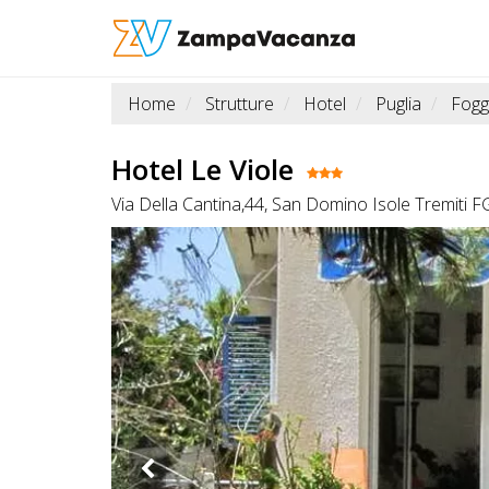
Home
Strutture
Hotel
Puglia
Fogg
STRUTTURE
A
Hotel Le Viole
DOG
Via Della Cantina,44, San Domino Isole Tremiti F
LUOGHI
A
DOG
OFFERTE
A