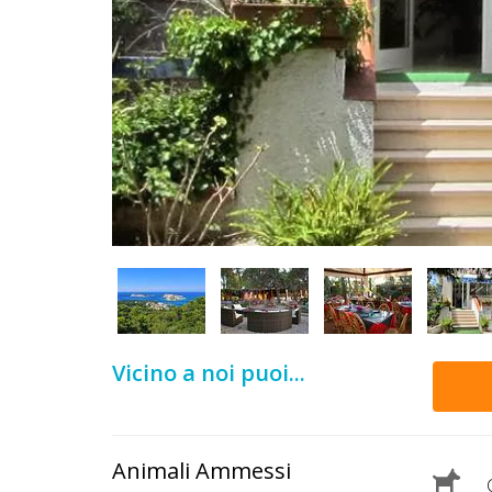
DOG
INFO
A
DOG
CHIEDI
CODICE
SCONTO
Vicino a noi puoi...
Video
Tutorial
Animali Ammessi
C