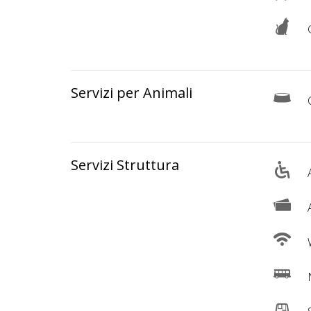
Lavora
con
G
Noi
Inserisci
Servizi per Animali
Attività
C
Servizi Struttura
Accedi
A
/
A
Registrati
W
N