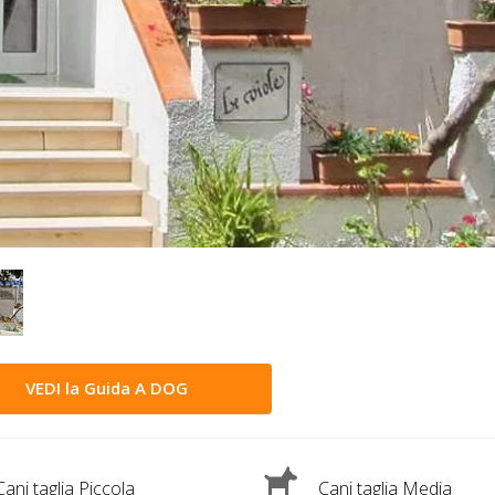
VEDI la Guida A DOG
ani taglia Piccola
Cani taglia Media