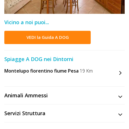
DOG
Vicino a noi puoi...
INFO
A
VEDI la Guida A DOG
DOG
Spiagge A DOG nei Dintorni
CHIEDI
Montelupo fiorentino fiume Pesa
19 Km
CODICE
SCONTO
Animali Ammessi
Video
Servizi Struttura
Tutorial