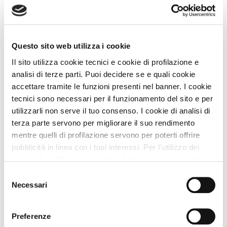
Vedi tutti
Questo sito web utilizza i cookie
Zampa Vacanza Consiglia
Il sito utilizza cookie tecnici e cookie di profilazione e
analisi di terze parti. Puoi decidere se e quali cookie
accettare tramite le funzioni presenti nel banner. I cookie
tecnici sono necessari per il funzionamento del sito e per
utilizzarli non serve il tuo consenso. I cookie di analisi di
terza parte servono per migliorare il suo rendimento
mentre quelli di profilazione servono per poterti offrire
pubblicità in linea con i tuoi interessi. Per l’utilizzo dei
cookie di profilazione e analisi di terza parte serve il tuo
consenso. Se chiudi il banner cliccando sul tasto “Chiudi
Selezione
senza accettare” verranno installati solo i cookie tecnici.
Necessari
del
Simone Giannelli
COME TE
, Viaggia con Zampa
Cliccando il pulsante “Accetta tutto” acconsenti all’utilizzo
consenso
Vacanza
di tutti i cookie. Cliccando il pulsante “mostra dettagli”
Preferenze
Leggi Tutto
troverai le varie categorie di cookie e potrai accettare o