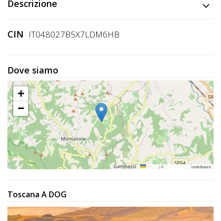
Lavora
Descrizione
con
Noi
CIN
IT048027B5X7LDM6HB
Inserisci
Dove siamo
Attività
+
−
Accedi
/
Registrati
Leaflet
|
©
OpenStreetMap
contributors
Toscana A DOG