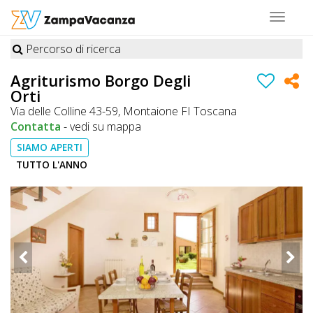
Toggle
navigat
Percorso di ricerca
STRUTTURE
Agriturismo Borgo Degli
Orti
A
Via delle Colline 43-59, Montaione FI Toscana
DOG
Contatta
-
vedi su mappa
SIAMO APERTI
TUTTO L'ANNO
LUOGHI
A
DOG
OFFERTE
A