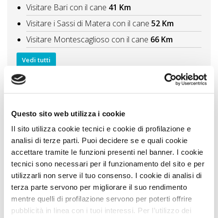
Visitare Bari con il cane
41 Km
Visitare i Sassi di Matera con il cane
52 Km
Visitare Montescaglioso con il cane
66 Km
Vedi tutti
Itinerari A DOG
Dal barese al brindisino le città da visitare con il
cane
41 Km
Questo sito web utilizza i cookie
In Basilicata con il cane le migliori città da visitare
Il sito utilizza cookie tecnici e cookie di profilazione e
52 Km
analisi di terze parti. Puoi decidere se e quali cookie
Vedi tutti
accettare tramite le funzioni presenti nel banner. I cookie
tecnici sono necessari per il funzionamento del sito e per
utilizzarli non serve il tuo consenso. I cookie di analisi di
Zampa Vacanza Consiglia
terza parte servono per migliorare il suo rendimento
mentre quelli di profilazione servono per poterti offrire
pubblicità in linea con i tuoi interessi. Per l’utilizzo dei