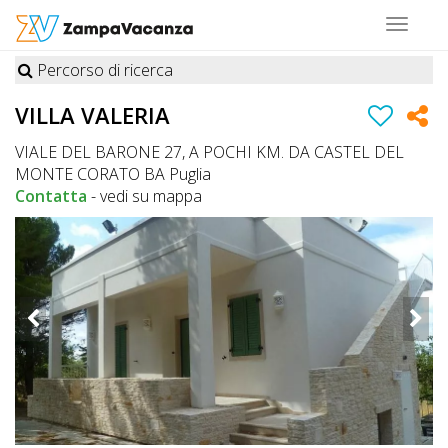
Toggle
navigat
Percorso di ricerca
STRUTTURE
VILLA VALERIA
A
VIALE DEL BARONE 27, A POCHI KM. DA CASTEL DEL
DOG
MONTE CORATO BA Puglia
Contatta
-
vedi su mappa
LUOGHI
A
DOG
OFFERTE
A