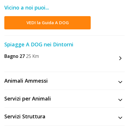
DOG
Vicino a noi puoi...
VEDI la Guida A DOG
INFO
A
Spiagge A DOG nei Dintorni
DOG
Bagno 27
25 Km
CHIEDI
CODICE
Animali Ammessi
SCONTO
Servizi per Animali
Video
Tutorial
Servizi Struttura