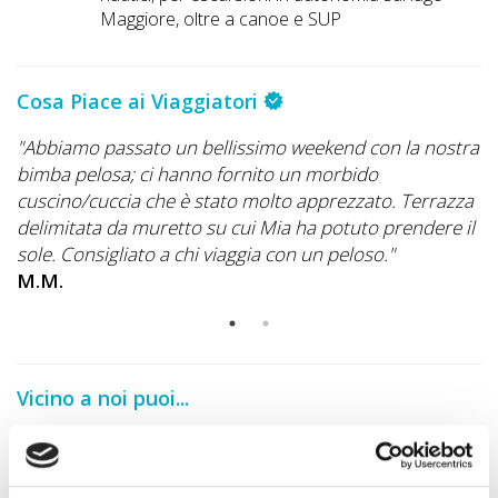
Maggiore, oltre a canoe e SUP
Cosa Piace ai Viaggiatori
"Abbiamo passato un bellissimo weekend con la nostra
"G
bimba pelosa; ci hanno fornito un morbido
c
cuscino/cuccia che è stato molto apprezzato. Terrazza
A
delimitata da muretto su cui Mia ha potuto prendere il
sole. Consigliato a chi viaggia con un peloso."
M.M.
Vicino a noi puoi...
VEDI la Guida A DOG