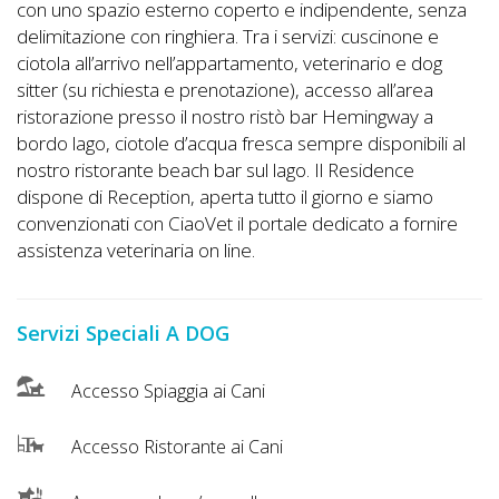
Lavora
con uno spazio esterno coperto e indipendente, senza
con
delimitazione con ringhiera. Tra i servizi: cuscinone e
ciotola all’arrivo nell’appartamento, veterinario e dog
Noi
sitter (su richiesta e prenotazione), accesso all’area
ristorazione presso il nostro ristò bar Hemingway a
Inserisci
bordo lago, ciotole d’acqua fresca sempre disponibili al
Attività
nostro ristorante beach bar sul lago. Il Residence
dispone di Reception, aperta tutto il giorno e siamo
convenzionati con CiaoVet il portale dedicato a fornire
assistenza veterinaria on line.
Accedi
/
Servizi Speciali A DOG
Registrati
Accesso Spiaggia ai Cani
Accesso Ristorante ai Cani