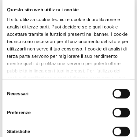
Questo sito web utilizza i cookie
Spiagge A DOG nei Dintorni
Il sito utilizza cookie tecnici e cookie di profilazione e
Spiaggia Lungolago Giovanni Palatucci
10 Km
analisi di terze parti. Puoi decidere se e quali cookie
accettare tramite le funzioni presenti nel banner. I cookie
Il Larice Club - Lago Monate
22 Km
tecnici sono necessari per il funzionamento del sito e per
utilizzarli non serve il tuo consenso. I cookie di analisi di
terza parte servono per migliorare il suo rendimento
Animali Ammessi
mentre quelli di profilazione servono per poterti offrire
pubblicità in linea con i tuoi interessi. Per l’utilizzo dei
cookie di profilazione e analisi di terza parte serve il tuo
Servizi per Animali
consenso. Se chiudi il banner cliccando sul tasto “Chiudi
Selezione
senza accettare” verranno installati solo i cookie tecnici.
Necessari
del
Cliccando il pulsante “Accetta tutto” acconsenti all’utilizzo
Servizi Struttura
consenso
di tutti i cookie. Cliccando il pulsante “mostra dettagli”
Preferenze
troverai le varie categorie di cookie e potrai accettare o
Trattamento Soggiorno
rifiutare i cookie in base alle tue preferenze e salvare le
tue scelte. Puoi modificare le tue scelte in ogni momento.
Statistiche
Per saperne di più consulta la nostra
informativa