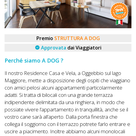
DOG
INFO
Premio
STRUTTURA A DOG
A
Approvata
dai Viaggiatori
DOG
Perché siamo A DOG ?
Il nostro Residence Casa e Vela, a Oggebbio sul lago
CHIEDI
Maggiore, mette a disposizione degli ospiti che viaggiano
CODICE
con amici pelosi alcuni appartamenti particolarmente
SCONTO
adatti. Si tratta di bilocali con una grande terrazza
indipendente delimitata da una ringhiera, in modo che
possiate vivere l’appartamento in tranquillità, anche se il
Video
vostro cane sarà all’aperto. Dalla porta finestra che
Tutorial
collega il soggiorno con il terrazzo potrete farlo entrare e
uscire a piacimento. Inoltre abbiamo alcuni monolocali