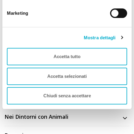
Descrizione
cookie.
Marketing
CIN
IT103049B4T42ZEV75
Mostra dettagli
Video
Accetta tutto
Attenzione! Per visualizzare il video è necessario accettare i
cookie di marketing
.
Gestisci cookie
Accetta selezionati
Chiudi senza accettare
Nei Dintorni
Nei Dintorni con Animali