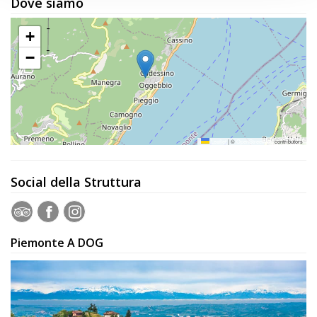
Dove siamo
+
−
Leaflet
|
©
OpenStreetMap
contributors
Social della Struttura
Piemonte A DOG