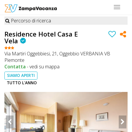
Toggle
navigat
Percorso di ricerca
STRUTTURE
Residence Hotel Casa E
A
Vela
DOG
Via Martiri Oggebbiesi, 21, Oggebbio VERBANIA VB
Piemonte
Contatta
-
vedi su mappa
LUOGHI
SIAMO APERTI
A
TUTTO L'ANNO
DOG
OFFERTE
A