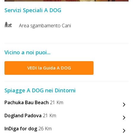
DOG
Servizi Speciali A DOG
Area sgambamento Cani
INFO
A
DOG
Vicino a noi puoi...
VEDI la Guida A DOG
CHIEDI
CODICE
Spiagge A DOG nei Dintorni
SCONTO
Pachuka Bau Beach
21 Km
Video
Dogland Padova
21 Km
Tutorial
InDiga for dog
26 Km