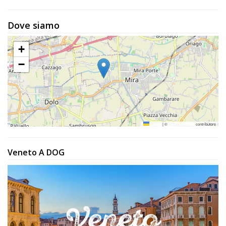
Dove siamo
+
−
Leaflet
|
©
OpenStreetMap
contributors
Veneto A DOG