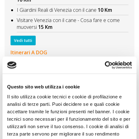
I Giardini Reali di Venezia con il cane
10 Km
Visitare Venezia con il cane - Cosa fare e come
muoversi
15 Km
Vedi tutti
Itinerari A DOG
Itinerario tra ville e castelli veneti cultura e natura
con il cane
24 Km
Visitare i borghi di mare veneti spiagge e pinete
con il cane
27 Km
Questo sito web utilizza i cookie
Colli Euganei borghi, abbazie, ville storiche
42 Km
Il sito utilizza cookie tecnici e cookie di profilazione e
analisi di terze parti. Puoi decidere se e quali cookie
Visitare il Veneto tra parchi, laghi e giardini vivi le
accettare tramite le funzioni presenti nel banner. I cookie
aree verdi con il cane
52 Km
tecnici sono necessari per il funzionamento del sito e per
Pordenone e dintorni con il cane itinerario tra
utilizzarli non serve il tuo consenso. I cookie di analisi di
parchi, sorgenti e laghi
71 Km
terza parte servono per migliorare il suo rendimento