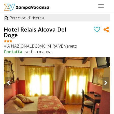
Toggle
navigat
Percorso di ricerca
STRUTTURE
Hotel Relais Alcova Del
Doge
A
DOG
VIA NAZIONALE 39/40, MIRA VE Veneto
Contatta
-
vedi su mappa
LUOGHI
A
DOG
OFFERTE
A