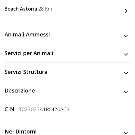
Lavora
con
Beach Astoria
28 Km
Noi
Inserisci
Animali Ammessi
Attività
Servizi per Animali
Accedi
Servizi Struttura
/
Descrizione
Registrati
CIN
IT027023A1ROI26ACS
Nei Dintorni