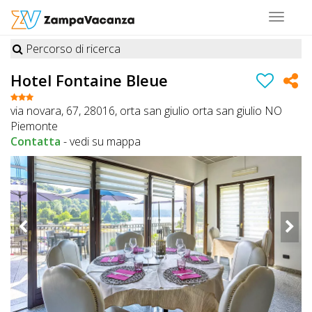
Toggle
navigat
Percorso di ricerca
STRUTTURE
Hotel Fontaine Bleue
A
via novara, 67, 28016, orta san giulio orta san giulio NO
DOG
Piemonte
Contatta
-
vedi su mappa
LUOGHI
A
DOG
OFFERTE
A