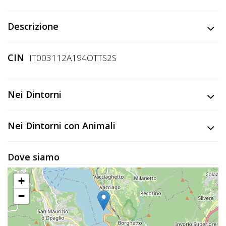
Lavora
con
Descrizione
Noi
CIN
Inserisci
IT003112A194OTTS2S
Attività
Nei Dintorni
Accedi
Nei Dintorni con Animali
/
Registrati
Dove siamo
+
−