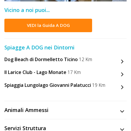
DOG
Vicino a noi puoi...
VEDI la Guida A DOG
INFO
A
Spiagge A DOG nei Dintorni
DOG
Dog Beach di Dormelletto Ticino
12 Km
CHIEDI
Il Larice Club - Lago Monate
17 Km
CODICE
Spiaggia Lungolago Giovanni Palatucci
19 Km
SCONTO
Video
Animali Ammessi
Tutorial
Servizi Struttura