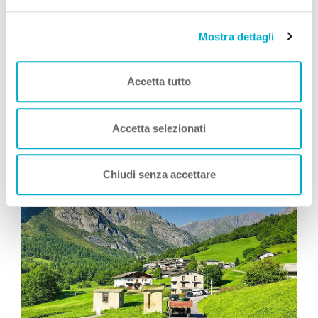
Mostra dettagli
Simone Giannelli
COME TE
, Viaggia con Zampa
Accetta tutto
Vacanza
Leggi Tutto
Accetta selezionati
Consigliati da Zampa Vacanza
Chiudi senza accettare