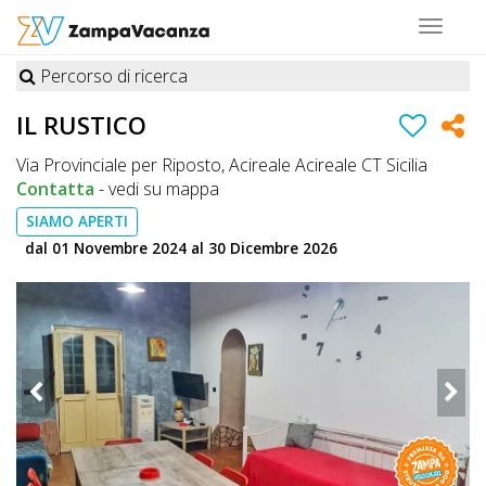
Toggle
navigat
Percorso di ricerca
STRUTTURE
IL RUSTICO
A
Via Provinciale per Riposto, Acireale Acireale CT Sicilia
DOG
Contatta
-
vedi su mappa
SIAMO APERTI
dal 01 Novembre 2024 al 30 Dicembre 2026
LUOGHI
A
DOG
OFFERTE
A