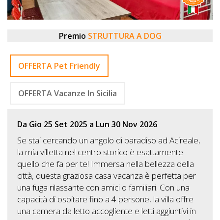
DOG
Premio
STRUTTURA A DOG
INFO
A
OFFERTA Pet Friendly
DOG
OFFERTA Vacanze In Sicilia
CHIEDI
Da Gio 25 Set 2025 a Lun 30 Nov 2026
CODICE
Se stai cercando un angolo di paradiso ad Acireale,
SCONTO
la mia villetta nel centro storico è esattamente
quello che fa per te! Immersa nella bellezza della
città, questa graziosa casa vacanza è perfetta per
Video
una fuga rilassante con amici o familiari. Con una
Tutorial
capacità di ospitare fino a 4 persone, la villa offre
una camera da letto accogliente e letti aggiuntivi in