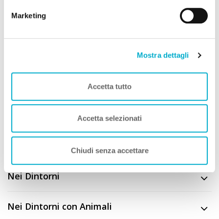
cookie.
Marketing
Servizi per Animali
Servizi Struttura
Mostra dettagli
Trattamento Soggiorno
Accetta tutto
Descrizione
Accetta selezionati
CIN
IT087004C22VN4YIXN
Chiudi senza accettare
Nei Dintorni
Nei Dintorni con Animali