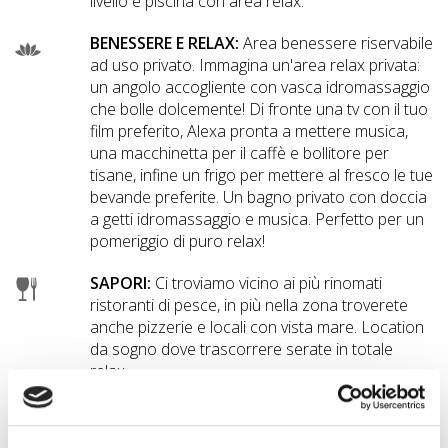
livello e piscina con area relax.
BENESSERE E RELAX:
Area benessere riservabile
ad uso privato. Immagina un'area relax privata:
un angolo accogliente con vasca idromassaggio
che bolle dolcemente! Di fronte una tv con il tuo
film preferito, Alexa pronta a mettere musica,
una macchinetta per il caffè e bollitore per
tisane, infine un frigo per mettere al fresco le tue
bevande preferite. Un bagno privato con doccia
a getti idromassaggio e musica. Perfetto per un
pomeriggio di puro relax!
SAPORI:
Ci troviamo vicino ai più rinomati
ristoranti di pesce, in più nella zona troverete
anche pizzerie e locali con vista mare. Location
da sogno dove trascorrere serate in totale
relax.
NATURA:
La struttura è immersa nel verde con
vista sull'Etna, ideale per passeggiare con i vostri