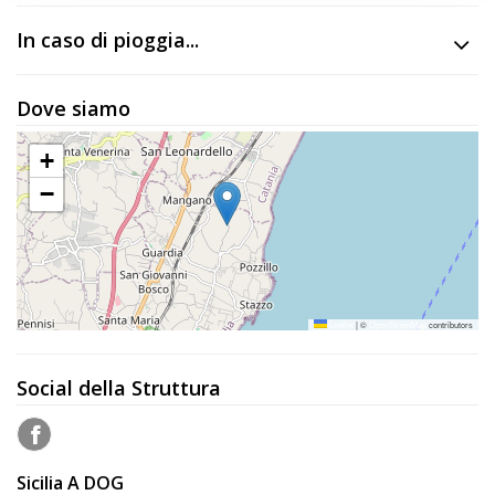
In caso di pioggia...
Dove siamo
+
−
Leaflet
|
©
OpenStreetMap
contributors
Social della Struttura
Sicilia A DOG