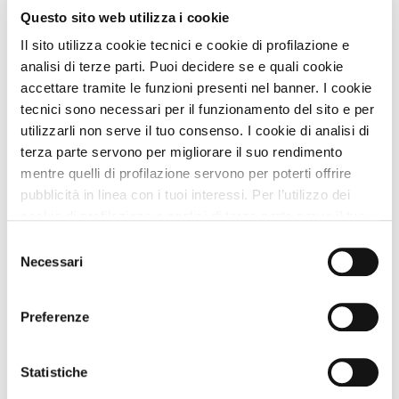
amici pelosi.
Questo sito web utilizza i cookie
Il sito utilizza cookie tecnici e cookie di profilazione e
analisi di terze parti. Puoi decidere se e quali cookie
Vicino a noi puoi...
accettare tramite le funzioni presenti nel banner. I cookie
tecnici sono necessari per il funzionamento del sito e per
VEDI la Guida A DOG
utilizzarli non serve il tuo consenso. I cookie di analisi di
terza parte servono per migliorare il suo rendimento
mentre quelli di profilazione servono per poterti offrire
Spiagge A DOG nei Dintorni
pubblicità in linea con i tuoi interessi. Per l’utilizzo dei
cookie di profilazione e analisi di terza parte serve il tuo
Lido azzurro Catania
1 Km
consenso. Se chiudi il banner cliccando sul tasto “Chiudi
Selezione
senza accettare” verranno installati solo i cookie tecnici.
Necessari
Lido Playa Sole Luna
24 Km
del
Cliccando il pulsante “Accetta tutto” acconsenti all’utilizzo
consenso
Lido le Palme
24 Km
di tutti i cookie. Cliccando il pulsante “mostra dettagli”
Preferenze
troverai le varie categorie di cookie e potrai accettare o
rifiutare i cookie in base alle tue preferenze e salvare le
tue scelte. Puoi modificare le tue scelte in ogni momento.
Statistiche
Animali Ammessi
Per saperne di più consulta la nostra
informativa