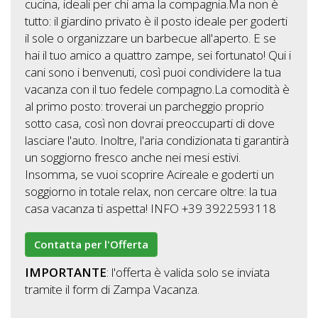
Lavora
cucina, ideali per chi ama la compagnia.Ma non è
con
tutto: il giardino privato è il posto ideale per goderti
il sole o organizzare un barbecue all'aperto. E se
Noi
hai il tuo amico a quattro zampe, sei fortunato! Qui i
cani sono i benvenuti, così puoi condividere la tua
Inserisci
vacanza con il tuo fedele compagno.La comodità è
Attività
al primo posto: troverai un parcheggio proprio
sotto casa, così non dovrai preoccuparti di dove
lasciare l'auto. Inoltre, l'aria condizionata ti garantirà
un soggiorno fresco anche nei mesi estivi.
Accedi
Insomma, se vuoi scoprire Acireale e goderti un
/
soggiorno in totale relax, non cercare oltre: la tua
casa vacanza ti aspetta! INFO +39 3922593118
Registrati
Contatta per l'Offerta
IMPORTANTE
: l'offerta è valida solo se inviata
tramite il form di Zampa Vacanza.