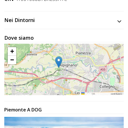
Lavora
con
Noi
Nei Dintorni
Inserisci
Dove siamo
Attività
+
−
Accedi
/
Registrati
Leaflet
|
©
OpenStreetMap
contributors
Piemonte A DOG