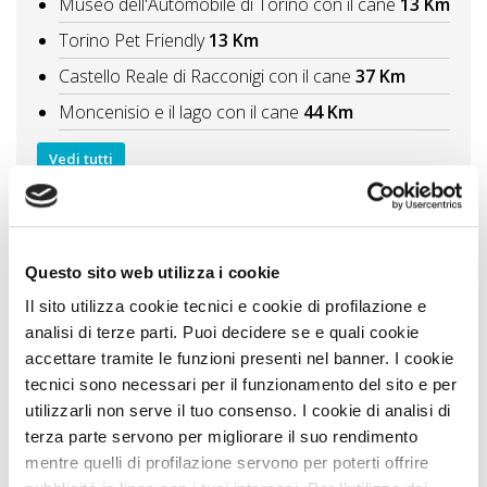
Museo dell'Automobile di Torino con il cane
13 Km
Torino Pet Friendly
13 Km
Castello Reale di Racconigi con il cane
37 Km
Moncenisio e il lago con il cane
44 Km
Vedi tutti
Itinerari A DOG
Langhe piemontesi
59 Km
In giro per le valli con il cane Immersione nella
Questo sito web utilizza i cookie
natura incontaminata valdostana
68 Km
Il sito utilizza cookie tecnici e cookie di profilazione e
Val d'Aosta I castelli più belli da visitare
73 Km
analisi di terze parti. Puoi decidere se e quali cookie
accettare tramite le funzioni presenti nel banner. I cookie
Vedi tutti
tecnici sono necessari per il funzionamento del sito e per
utilizzarli non serve il tuo consenso. I cookie di analisi di
terza parte servono per migliorare il suo rendimento
Zampa Vacanza Consiglia
mentre quelli di profilazione servono per poterti offrire