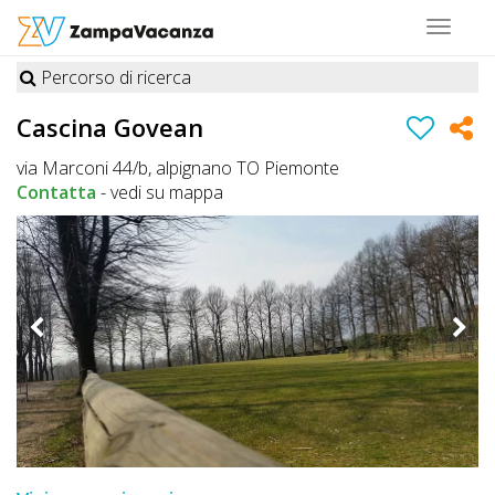
Toggle
navigat
Percorso di ricerca
STRUTTURE
Cascina Govean
A
via Marconi 44/b, alpignano TO Piemonte
DOG
Contatta
-
vedi su mappa
LUOGHI
A
DOG
OFFERTE
A