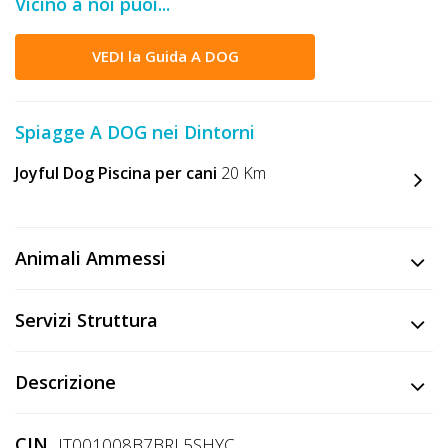
Vicino a noi puoi...
DOG
VEDI la Guida A DOG
INFO
A
Spiagge A DOG nei Dintorni
DOG
Joyful Dog Piscina per cani
20 Km
CHIEDI
Animali Ammessi
CODICE
SCONTO
Servizi Struttura
Video
Descrizione
Tutorial
CIN
IT001008B7BRL5SHYC