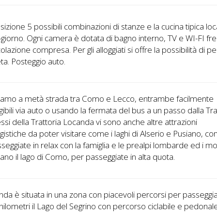
sizione 5 possibili combinazioni di stanze e la cucina tipica loc
iorno. Ogni camera è dotata di bagno interno, TV e WI-FI fre
olazione compresa. Per gli alloggiati si offre la possibilità di 
a. Posteggio auto.
viamo a metà strada tra Como e Lecco, entrambe facilmente
gibili via auto o usando la fermata del bus a un passo dalla Tra
ssi della Trattoria Locanda vi sono anche altre attrazioni
istiche da poter visitare come i laghi di Alserio e Pusiano, cons
seggiate in relax con la famiglia e le prealpi lombarde ed i mo
ano il lago di Como, per passeggiate in alta quota.
nda è situata in una zona con piacevoli percorsi per passeggi
hilometri il Lago del Segrino con percorso ciclabile e pedonal