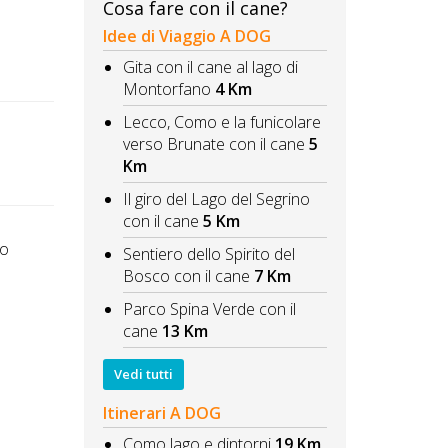
Cosa fare con il cane?
Idee di Viaggio A DOG
Gita con il cane al lago di
Montorfano
4 Km
Lecco, Como e la funicolare
verso Brunate con il cane
5
Km
Il giro del Lago del Segrino
con il cane
5 Km
to
Sentiero dello Spirito del
Bosco con il cane
7 Km
Parco Spina Verde con il
cane
13 Km
Vedi tutti
Itinerari A DOG
Como lago e dintorni
19 Km