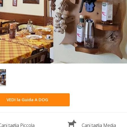
VEDI la Guida A DOG
ani taglia Piccola
Cani taglia Media