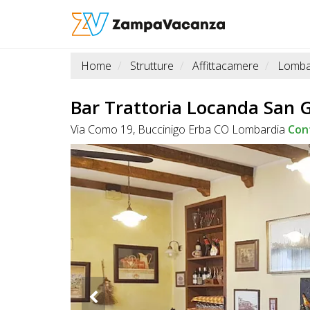
Home
Strutture
Affittacamere
Lomba
STRUTTURE
A
Bar Trattoria Locanda San 
DOG
Via Como 19, Buccinigo Erba CO Lombardia
Con
LUOGHI
A
DOG
OFFERTE
A