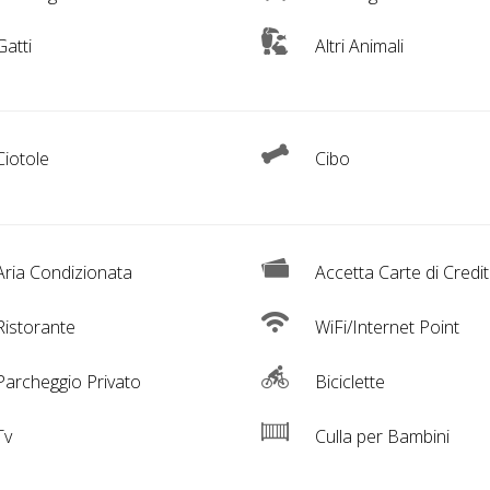
atti
Altri Animali
iotole
Cibo
ria Condizionata
Accetta Carte di Credi
istorante
WiFi/Internet Point
archeggio Privato
Biciclette
Tv
Culla per Bambini