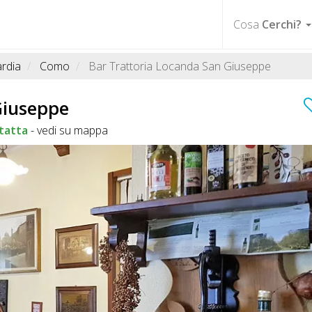
Cosa
Cerchi?
rdia
Como
Bar Trattoria Locanda San Giuseppe
Giuseppe
tatta
-
vedi su mappa