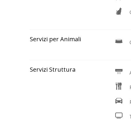
Lavora
con
G
Noi
Inserisci
Servizi per Animali
Attività
C
Servizi Struttura
Accedi
A
/
R
Registrati
P