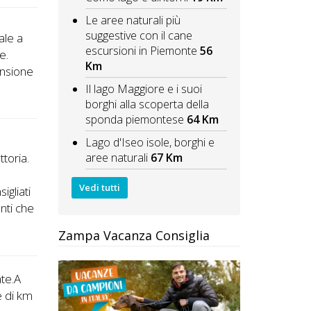
Le aree naturali più
suggestive con il cane
ale a
escursioni in Piemonte
56
e.
Km
pensione
Il lago Maggiore e i suoi
borghi alla scoperta della
sponda piemontese
64 Km
Lago d'Iseo isole, borghi e
aree naturali
67 Km
ttoria.
Vedi tutti
igliati
nti che
Zampa Vacanza Consiglia
ate.A
e di km