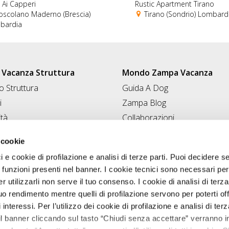
Ai Capperi
Rustic Apartment Tirano
scolano Maderno (Brescia)
Tirano (Sondrio) Lombard
bardia
Vacanza Struttura
Mondo Zampa Vacanza
 Struttura
Guida A Dog
i
Zampa Blog
ità
Collaborazioni
Conad for Pet
 Struttura
 cookie
ci e cookie di profilazione e analisi di terze parti. Puoi decidere s
 funzioni presenti nel banner. I cookie tecnici sono necessari per 
 utilizzarli non serve il tuo consenso. I cookie di analisi di terza
uo rendimento mentre quelli di profilazione servono per poterti off
i interessi. Per l’utilizzo dei cookie di profilazione e analisi di te
il banner cliccando sul tasto “Chiudi senza accettare” verranno ins