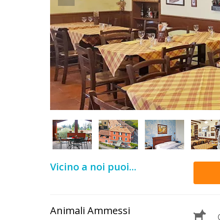
DOG
INFO
A
DOG
CHIEDI
CODICE
SCONTO
Vicino a noi puoi...
Video
Tutorial
Animali Ammessi
C