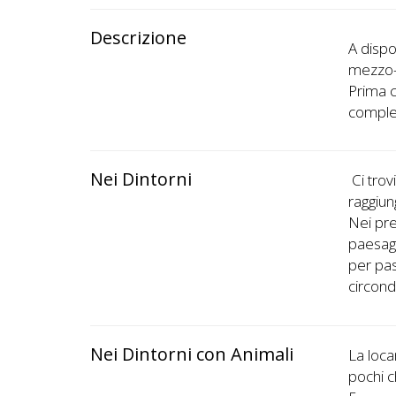
Descrizione
A dispo
mezzo-g
Prima c
complet
Nei Dintorni
Ci tro
raggiun
Nei pre
paesagg
per pas
circond
Nei Dintorni con Animali
La loca
pochi c