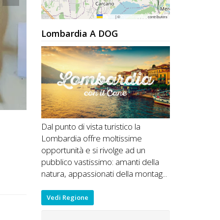
Leaflet
|
©
OpenStreetMap
contributors
Lombardia A DOG
Dal punto di vista turistico la
Lombardia offre moltissime
opportunità e si rivolge ad un
pubblico vastissimo: amanti della
natura, appassionati della montag...
Vedi Regione