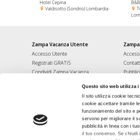
Hotel Cepina
B&B 
Valdisotto (Sondrio) Lombardia
To
Lom
Zampa Vacanza Utente
Zampa 
Accesso Utente
Accesso
Registrati GRATIS
Contatt
Condividi Zampa Vacanza
Pubblic
Campagna Contro l'Abbandono
Iscrivi
Questo sito web utilizza i
Chiedi A Zampa
Il sito utilizza cookie tecni
Mi FIDO di TE
cookie accettare tramite le
Iscrizione Magazine
funzionamento del sito e per
servono per migliorare il s
pubblicità in linea con i tuo
il tuo consenso. Se chiudi 