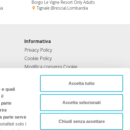
Borgo Le Vigne Resort Only Adults
ia
Tignale (Brescia) Lombardia
Informativa
Privacy Policy
Cookie Policy
Modifica consensi Cookie
Condizioni di utilizzo
Contratto di inclusione
Accetta tutto
e e quali
il
Accetta selezionati
 parte
rire
rza parte serve
Chiudi senza accettare
tallati solo i