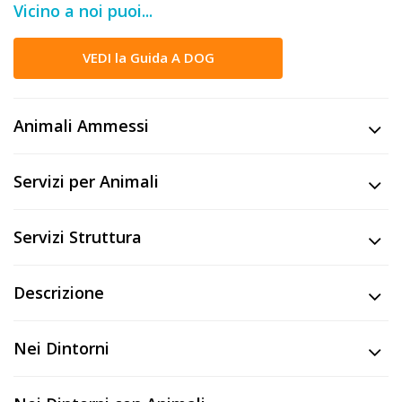
Vicino a noi puoi...
DOG
VEDI la Guida A DOG
INFO
A
Animali Ammessi
DOG
Servizi per Animali
CHIEDI
Servizi Struttura
CODICE
SCONTO
Descrizione
Video
Nei Dintorni
Tutorial