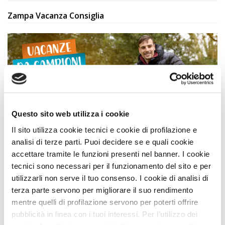
Zampa Vacanza Consiglia
Questo sito web utilizza i cookie
Il sito utilizza cookie tecnici e cookie di profilazione e
analisi di terze parti. Puoi decidere se e quali cookie
Simone Giannelli
COME TE
, Viaggia con Zampa
accettare tramite le funzioni presenti nel banner. I cookie
Vacanza
tecnici sono necessari per il funzionamento del sito e per
utilizzarli non serve il tuo consenso. I cookie di analisi di
Leggi Tutto
terza parte servono per migliorare il suo rendimento
mentre quelli di profilazione servono per poterti offrire
pubblicità in linea con i tuoi interessi. Per l’utilizzo dei