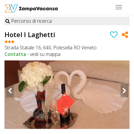
Toggle
navigat
Percorso di ricerca
STRUTTURE
Hotel I Laghetti
A
Strada Statale 16, 640, Polesella RO Veneto
DOG
Contatta
-
vedi su mappa
LUOGHI
A
DOG
OFFERTE
A