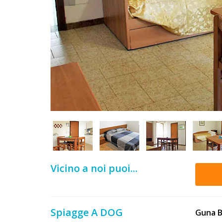
DOG
INFO
A
DOG
CHIEDI
CODICE
SCONTO
Vicino a noi puoi...
Video
Tutorial
Spiagge A DOG
Guna B