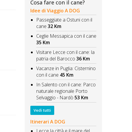
Cosa fare con il cane?
Idee di Viaggio A DOG
Passeggiate a Ostuni con il
cane
32 Km
Ceglie Messapica con il cane
35 Km
Visitare Lecce con il cane: la
patria del Barocco
36 Km
Vacanze in Puglia: Cisternino
con il cane
45 Km
In Salento con il cane: Parco
naturale regionale Porto
Selvaggio - Nardò
53 Km
Vedi tutti
Itinerari A DOG
Lecce la città e il mare del