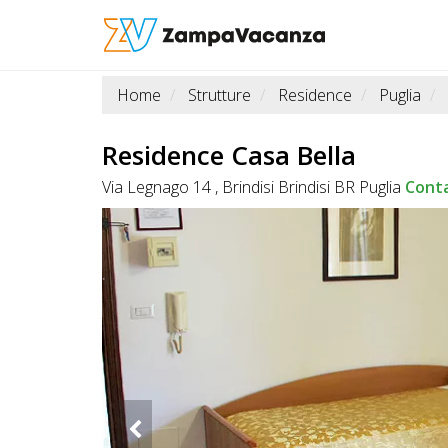
Home
Strutture
Residence
Puglia
STRUTTURE
A
Residence Casa Bella
DOG
Via Legnago 14 , Brindisi Brindisi BR Puglia
Cont
LUOGHI
A
DOG
OFFERTE
A