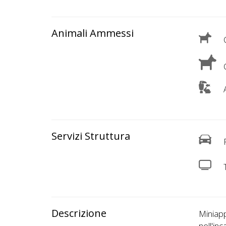
Lavora
con
Noi
Animali Ammessi
C
Inserisci
C
Attività
A
Accedi
Servizi Struttura
/
P
Registrati
Descrizione
Miniapp
nell'inc