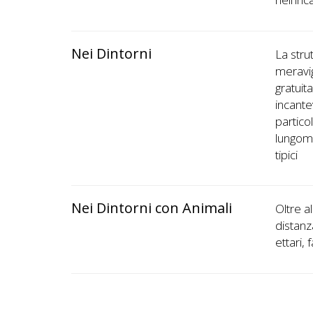
Nei Dintorni
La strut
meravig
gratuit
incante
particol
lungoma
tipici
Nei Dintorni con Animali
Oltre a
distanz
ettari, 