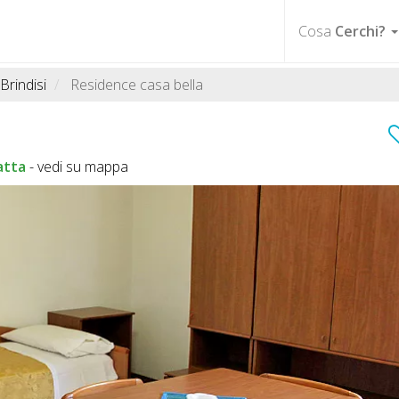
Cosa
Cerchi?
Brindisi
Residence casa bella
atta
-
vedi su mappa