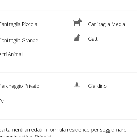
ani taglia Piccola
Cani taglia Media
Gatti
ani taglia Grande
ltri Animali
archeggio Privato
Giardino
Tv
artamenti arredati in formula residence per soggiornare
antevole città di Brindisi. .