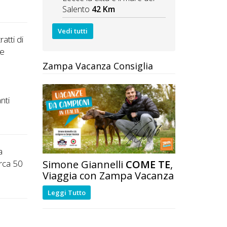
Salento
42 Km
Vedi tutti
ratti di
 e
Zampa Vacanza Consiglia
nti
a
Simone Giannelli
COME TE
,
irca 50
Viaggia con Zampa Vacanza
Leggi Tutto