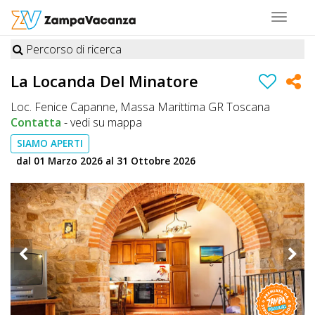
Toggle
navigat
Percorso di ricerca
STRUTTURE
La Locanda Del Minatore
A
Loc. Fenice Capanne, Massa Marittima GR Toscana
DOG
Contatta
-
vedi su mappa
SIAMO APERTI
dal 01 Marzo 2026 al 31 Ottobre 2026
LUOGHI
A
DOG
OFFERTE
A