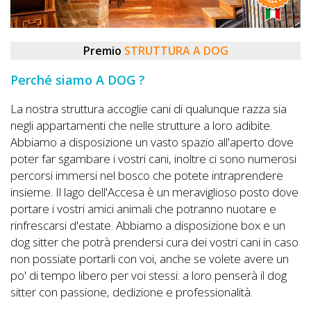
DOG
Premio
STRUTTURA A DOG
INFO
Perché siamo A DOG ?
A
La nostra struttura accoglie cani di qualunque razza sia
DOG
negli appartamenti che nelle strutture a loro adibite.
Abbiamo a disposizione un vasto spazio all'aperto dove
poter far sgambare i vostri cani, inoltre ci sono numerosi
CHIEDI
percorsi immersi nel bosco che potete intraprendere
insieme. Il lago dell'Accesa è un meraviglioso posto dove
CODICE
portare i vostri amici animali che potranno nuotare e
SCONTO
rinfrescarsi d'estate. Abbiamo a disposizione box e un
dog sitter che potrà prendersi cura dei vostri cani in caso
Video
non possiate portarli con voi, anche se volete avere un
Tutorial
po' di tempo libero per voi stessi: a loro penserà il dog
sitter con passione, dedizione e professionalità.