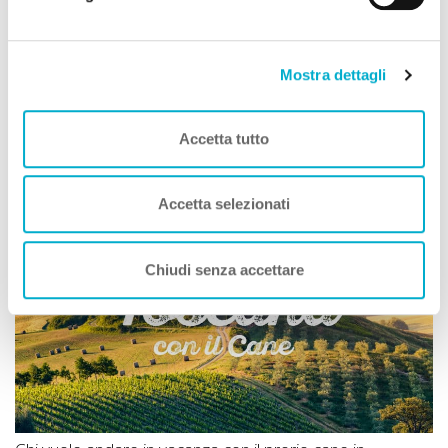
Leaflet
|
©
OpenStreetMap
contributors
Mostra dettagli
Social della Struttura
Accetta tutto
Toscana A DOG
Accetta selezionati
Chiudi senza accettare