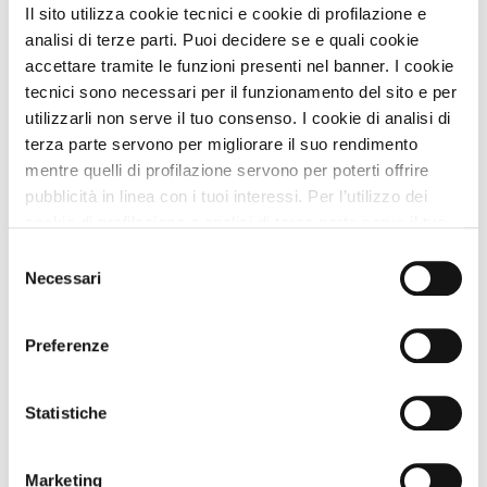
Il sito utilizza cookie tecnici e cookie di profilazione e
analisi di terze parti. Puoi decidere se e quali cookie
CIN
accettare tramite le funzioni presenti nel banner. I cookie
IT053015C2M3O5PXKB - IT053015C27ILZDYIV -
IT053015C27I9VX63G - IT053015C2G5KQAXYM
tecnici sono necessari per il funzionamento del sito e per
utilizzarli non serve il tuo consenso. I cookie di analisi di
terza parte servono per migliorare il suo rendimento
Nei Dintorni
mentre quelli di profilazione servono per poterti offrire
pubblicità in linea con i tuoi interessi. Per l’utilizzo dei
cookie di profilazione e analisi di terza parte serve il tuo
Nei Dintorni con Animali
consenso. Se chiudi il banner cliccando sul tasto “Chiudi
Selezione
senza accettare” verranno installati solo i cookie tecnici.
Necessari
del
Cliccando il pulsante “Accetta tutto” acconsenti all’utilizzo
Dove siamo
consenso
di tutti i cookie. Cliccando il pulsante “mostra dettagli”
Preferenze
troverai le varie categorie di cookie e potrai accettare o
+
rifiutare i cookie in base alle tue preferenze e salvare le
−
tue scelte. Puoi modificare le tue scelte in ogni momento.
Statistiche
Per saperne di più consulta la nostra
informativa
cookie.
Marketing