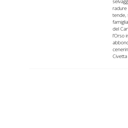
selvagg
radure 
tende, 
famigli
del Cam
l’Orso 
abbonda
cenerin
Civett