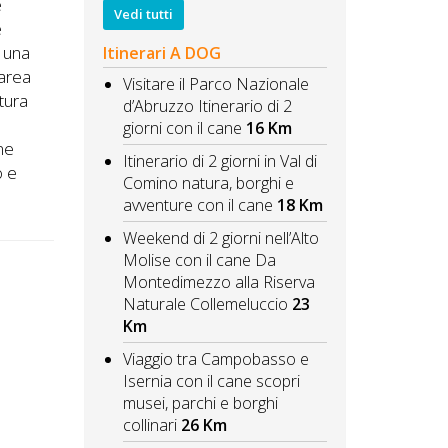
e
Vedi tutti
e
, una
Itinerari A DOG
 area
Visitare il Parco Nazionale
ttura
d’Abruzzo Itinerario di 2
giorni con il cane
16 Km
ne
Itinerario di 2 giorni in Val di
o e
Comino natura, borghi e
avventure con il cane
18 Km
Weekend di 2 giorni nell’Alto
Molise con il cane Da
Montedimezzo alla Riserva
Naturale Collemeluccio
23
Km
Viaggio tra Campobasso e
Isernia con il cane scopri
musei, parchi e borghi
collinari
26 Km