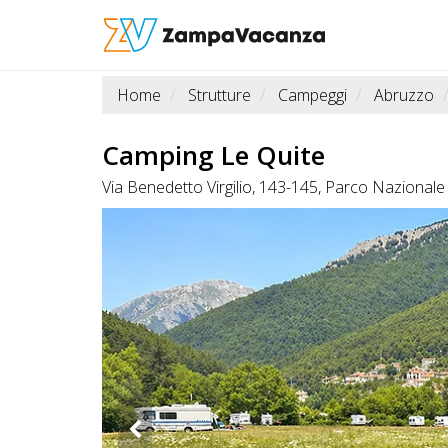
Home
Strutture
Campeggi
Abruzzo
STRUTTURE
A
Camping Le Quite
DOG
Via Benedetto Virgilio, 143-145, Parco Nazional
LUOGHI
A
DOG
OFFERTE
A