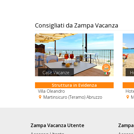
Consigliati da Zampa Vacanza
Case Vacanze
H
Struttura in Evidenza
Villa Oleandro
Hote
Martinsicuro (Teramo) Abruzzo
Ma
Zampa Vacanza Utente
Zampa 