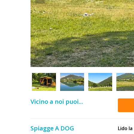
DOG
INFO
A
DOG
CHIEDI
CODICE
SCONTO
Vicino a noi puoi...
Video
Tutorial
Spiagge A DOG
Lido l