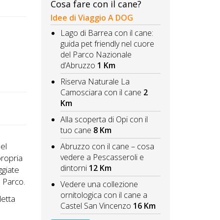
Cosa fare con il cane?
Idee di Viaggio A DOG
Lago di Barrea con il cane:
guida pet friendly nel cuore
del Parco Nazionale
d’Abruzzo
1 Km
Riserva Naturale La
Camosciara con il cane
2
Km
Alla scoperta di Opi con il
tuo cane
8 Km
del
Abruzzo con il cane – cosa
vedere a Pescasseroli e
propria
dintorni
12 Km
ggiate
l Parco.
Vedere una collezione
ornitologica con il cane a
letta
Castel San Vincenzo
16 Km