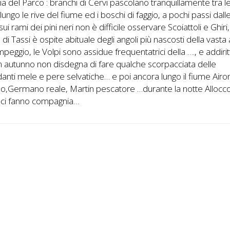
ia del Parco : branchi di Cervi pascolano tranquillamente tra l
lungo le rive del fiume ed i boschi di faggio, a pochi passi dall
sui rami dei pini neri non è difficile osservare Scoiattoli e Ghiri
a di Tassi è ospite abituale degli angoli più nascosti della vasta
peggio, le Volpi sono assidue frequentatrici della …., e addiri
in autunno non disdegna di fare qualche scorpacciata delle
nti mele e pere selvatiche… e poi ancora lungo il fiume Airo
o,Germano reale, Martin pescatore …durante la notte Allocc
a ci fanno compagnia…