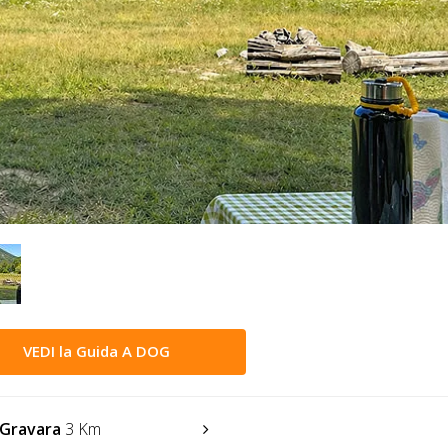
VEDI la Guida A DOG
a Gravara
3 Km