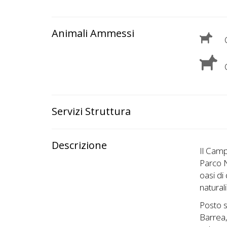
Lavora
con
Noi
Animali Ammessi
C
Inserisci
C
Attività
Servizi Struttura
Accedi
/
Descrizione
Il Camp
Registrati
Parco N
oasi di
natural
Posto s
Barrea,