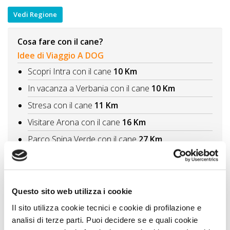
Vedi Regione
Cosa fare con il cane?
Idee di Viaggio A DOG
Scopri Intra con il cane
10 Km
In vacanza a Verbania con il cane
10 Km
Stresa con il cane
11 Km
Visitare Arona con il cane
16 Km
Parco Spina Verde con il cane
27 Km
Vedi tutti
Itinerari A DOG
Questo sito web utilizza i cookie
Il lago Maggiore e i suoi borghi alla scoperta della
sponda piemontese
27 Km
Il sito utilizza cookie tecnici e cookie di profilazione e
analisi di terze parti. Puoi decidere se e quali cookie
Le aree naturali più suggestive con il cane