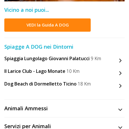
DOG
Vicino a noi puoi...
VEDI la Guida A DOG
INFO
A
Spiagge A DOG nei Dintorni
DOG
Spiaggia Lungolago Giovanni Palatucci
9 Km
CHIEDI
Il Larice Club - Lago Monate
10 Km
CODICE
Dog Beach di Dormelletto Ticino
18 Km
SCONTO
Video
Animali Ammessi
Tutorial
Servizi per Animali