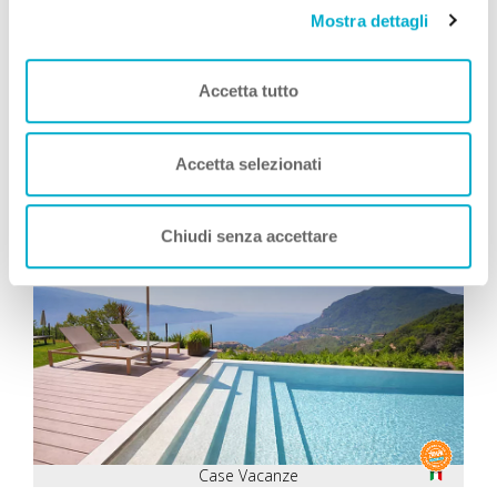
Mostra dettagli
Simone Giannelli
COME TE
, Viaggia con Zampa
Vacanza
Accetta tutto
Leggi Tutto
Accetta selezionati
Consigliati da Zampa Vacanza
Chiudi senza accettare
Case Vacanze