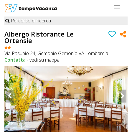
Toggle
navigat
Percorso di ricerca
STRUTTURE
Albergo Ristorante Le
Ortensie
A
DOG
Via Pasubio 24, Gemonio Gemonio VA Lombardia
Contatta
-
vedi su mappa
LUOGHI
A
DOG
OFFERTE
A