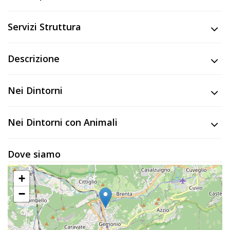
Lavora
con
Servizi Struttura
Noi
Descrizione
Inserisci
Attività
Nei Dintorni
Nei Dintorni con Animali
Accedi
/
Dove siamo
Registrati
+
−