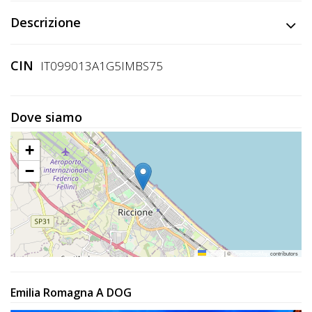
Descrizione
CIN
IT099013A1G5IMBS75
Dove siamo
+
−
Leaflet
|
©
OpenStreetMap
contributors
Emilia Romagna A DOG