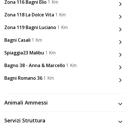
Lavora
Zona 116 Bagni Elio
1 Km
con
Zona 118 La Dolce Vita
1 Km
Noi
Zona 119 Bagni Luciano
1 Km
Inserisci
Bagni Casali
1 Km
Attività
Spiaggia23 Malibu
1 Km
Bagno 38 - Anna & Marcello
1 Km
Accedi
/
Bagni Romano 36
1 Km
Registrati
Animali Ammessi
Servizi Struttura