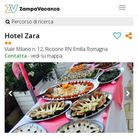
Toggle
navigat
Percorso di ricerca
STRUTTURE
Hotel Zara
A
Viale Milano n. 12, Riccione RN Emilia Romagna
DOG
Contatta
-
vedi su mappa
LUOGHI
A
DOG
OFFERTE
A