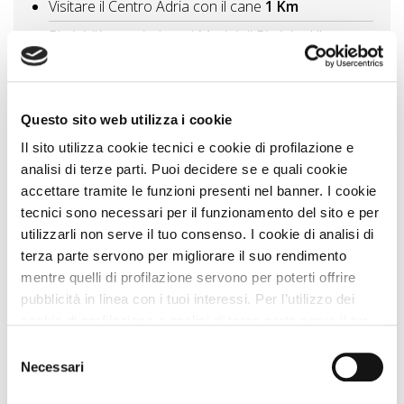
Visitare il Centro Adria con il cane
1 Km
Rimini, l’Acquario Leoni Marini di Rimini ed il
Rivergreen Golf con il cane
10 Km
Alla scoperta del castello di Gradara con il cane
11
Km
Questo sito web utilizza i cookie
Museo dell’Aviazione di Rimini con il cane
11 Km
Il sito utilizza cookie tecnici e cookie di profilazione e
Scopri l'Italia in Miniatura con il cane
14 Km
analisi di terze parti. Puoi decidere se e quali cookie
accettare tramite le funzioni presenti nel banner. I cookie
Vedi tutti
tecnici sono necessari per il funzionamento del sito e per
utilizzarli non serve il tuo consenso. I cookie di analisi di
Itinerari A DOG
terza parte servono per migliorare il suo rendimento
Rimini città ed entroterra
9 Km
mentre quelli di profilazione servono per poterti offrire
Itinerario culturale nelle Marche borghi storici e
pubblicità in linea con i tuoi interessi. Per l’utilizzo dei
creativi con il cane
31 Km
cookie di profilazione e analisi di terza parte serve il tuo
consenso. Se chiudi il banner cliccando sul tasto “Chiudi
Marche tra laghi e parchi con il cane itinerario
Selezione
naturale
35 Km
senza accettare” verranno installati solo i cookie tecnici.
Necessari
del
Cliccando il pulsante “Accetta tutto” acconsenti all’utilizzo
consenso
Grotte e aree naturali nelle Marche Frasassi e il