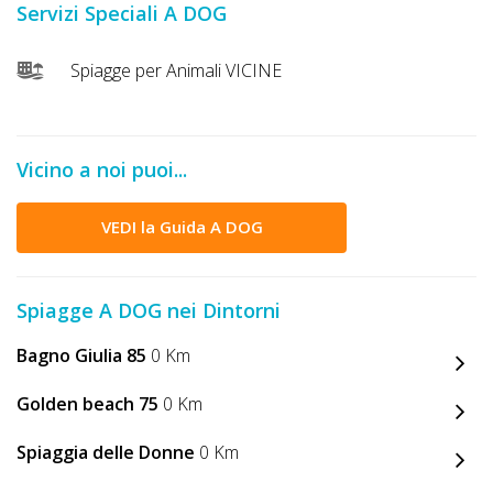
Servizi Speciali A DOG
DOG
Spiagge per Animali VICINE
INFO
A
Vicino a noi puoi...
DOG
VEDI la Guida A DOG
CHIEDI
CODICE
Spiagge A DOG nei Dintorni
SCONTO
Bagno Giulia 85
0 Km
Video
Golden beach 75
0 Km
Tutorial
Spiaggia delle Donne
0 Km