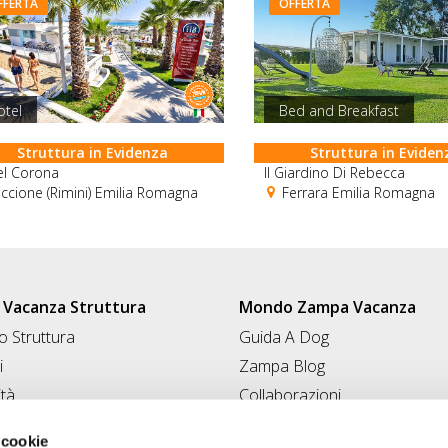
FFERTA
OFFERTA
otel
Bed and Breakfast
Struttura in Evidenza
Struttura in Eviden
el Corona
Il Giardino Di Rebecca
ccione (Rimini) Emilia Romagna
Ferrara Emilia Romagna
Vacanza Struttura
Mondo Zampa Vacanza
 Struttura
Guida A Dog
i
Zampa Blog
ità
Collaborazioni
Conad for Pet
 Struttura
 cookie