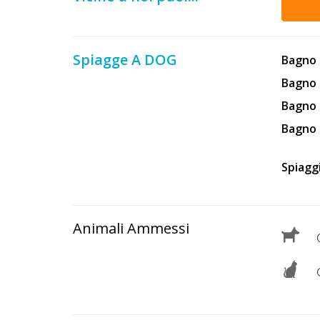
Lavora
con
Noi
Spiagge A DOG
Bagno 
Inserisci
Bagno
Attività
Bagno 
Bagno 
Spiagg
Accedi
/
Registrati
Animali Ammessi
C
G