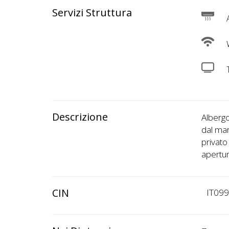
Servizi Struttura
A
W
Descrizione
Albergo
dal mar
privato
apertu
CIN
IT09