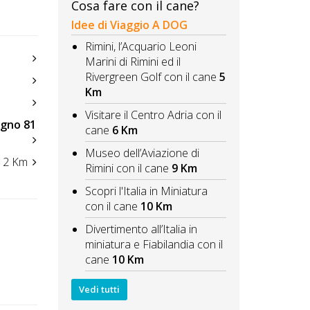
Cosa fare con il cane?
Idee di Viaggio A DOG
Rimini, l’Acquario Leoni
Marini di Rimini ed il
Rivergreen Golf con il cane
5
Km
Visitare il Centro Adria con il
agno 81
cane
6 Km
Museo dell’Aviazione di
2 Km
Rimini con il cane
9 Km
Scopri l'Italia in Miniatura
con il cane
10 Km
Divertimento all’Italia in
miniatura e Fiabilandia con il
cane
10 Km
Vedi tutti