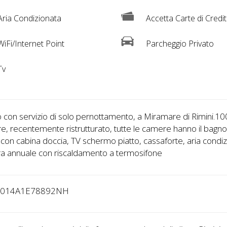
ria Condizionata
Accetta Carte di Credi
iFi/Internet Point
Parcheggio Privato
Tv
 con servizio di solo pernottamento, a Miramare di Rimini.10
e, recentemente ristrutturato, tutte le camere hanno il bagn
 con cabina doccia, TV schermo piatto, cassaforte, aria condiz
ra annuale con riscaldamento a termosifone
9014A1E78892NH