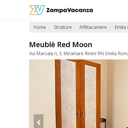
Home
Strutture
Affittacamere
Emili
STRUTTURE
A
Meublè Red Moon
DOG
Via Marsala n, 3, Miramare Rimini RN Emilia Ro
LUOGHI
A
DOG
OFFERTE
A