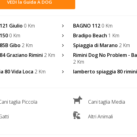
VEDI la Guida A DOG
121 Giulio
0 Km
BAGNO 112
0 Km
 150
0 Km
Bradipo Beach
1 Km
85B Gibo
2 Km
Spiaggia di Marano
2 Km
84 Graziano Rimini
2 Km
Rimini Dog No Problem - B
2 Km
ia 80 Vida Loca
2 Km
lamberto spiaggia 80 rimini
ani taglia Piccola
Cani taglia Media
atti
Altri Animali