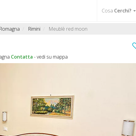
Cosa
Cerchi?
a Romagna
Rimini
Meublè red moon
magna
Contatta
-
vedi su mappa