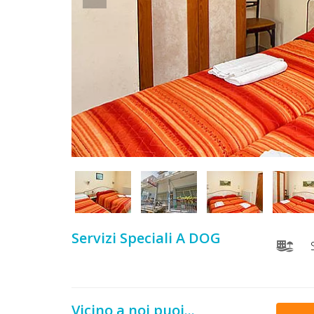
DOG
INFO
A
DOG
CHIEDI
CODICE
SCONTO
Servizi Speciali A DOG
S
Video
Tutorial
Vicino a noi puoi...