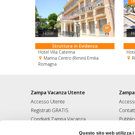
O
Hotel
H
Struttura in Evidenza
Hotel Villa Caterina
Hot
Marina Centro (Rimini) Emilia
Ri
Romagna
Zampa Vacanza Utente
Zampa 
Accesso Utente
Accesso
Registrati GRATIS
Contatt
Condividi Zampa Vacanza
Pubblic
Campagna Contro l'Abbandono
Iscrivi
Questo sito web utilizza i