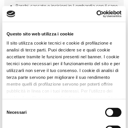
Parchi, cascate e incisioni in Lombardia con il cane
tra gnomi e archeologia
60 Km
Itinerario tra ville e castelli veneti cultura e natura
con il cane
64 Km
Questo sito web utilizza i cookie
Vedi tutti
Il sito utilizza cookie tecnici e cookie di profilazione e
analisi di terze parti. Puoi decidere se e quali cookie
accettare tramite le funzioni presenti nel banner. I cookie
Zampa Vacanza Consiglia
tecnici sono necessari per il funzionamento del sito e per
utilizzarli non serve il tuo consenso. I cookie di analisi di
terza parte servono per migliorare il suo rendimento
mentre quelli di profilazione servono per poterti offrire
pubblicità in linea con i tuoi interessi. Per l’utilizzo dei
cookie di profilazione e analisi di terza parte serve il tuo
consenso. Se chiudi il banner cliccando sul tasto “Chiudi
Selezione
senza accettare” verranno installati solo i cookie tecnici.
Necessari
del
Cliccando il pulsante “Accetta tutto” acconsenti all’utilizzo
consenso
di tutti i cookie. Cliccando il pulsante “mostra dettagli”