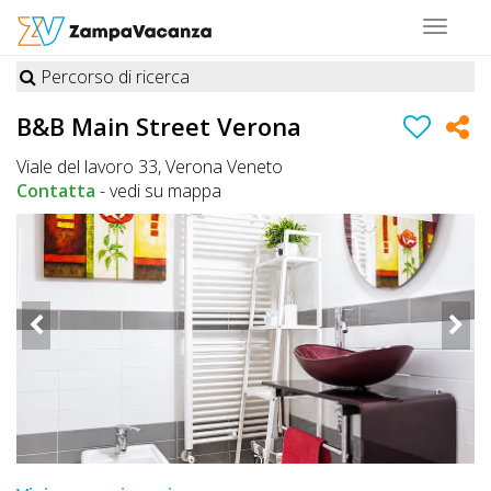
Toggle
navigat
Percorso di ricerca
STRUTTURE
B&B Main Street Verona
A
Viale del lavoro 33, Verona Veneto
DOG
Contatta
-
vedi su mappa
LUOGHI
A
DOG
OFFERTE
A