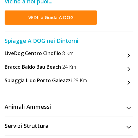
Vicino a noi puoi...
DOG
VEDI la Guida A DOG
INFO
A
Spiagge A DOG nei Dintorni
DOG
LiveDog Centro Cinofilo
8 Km
Bracco Baldo Bau Beach
24 Km
CHIEDI
Spiaggia Lido Porto Galeazzi
29 Km
CODICE
SCONTO
Animali Ammessi
Video
Tutorial
Servizi Struttura