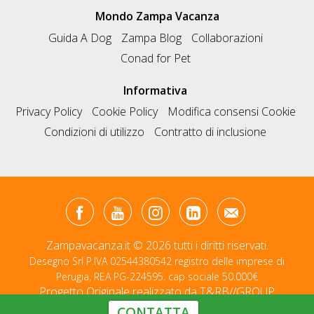
Mondo Zampa Vacanza
Guida A Dog
Zampa Blog
Collaborazioni
Conad for Pet
Informativa
Privacy Policy
Cookie Policy
Modifica consensi Cookie
Condizioni di utilizzo
Contratto di inclusione
Zampavacanza.it © 2026 tutti i diritti riservati.
Desegno Srl P.IVA 02544380542 registro delle imprese di
Perugia, REA PG-224595. cap sociale 50.000€
Progetto Originale realizzato da
T&RB//GROUP
CONTATTA