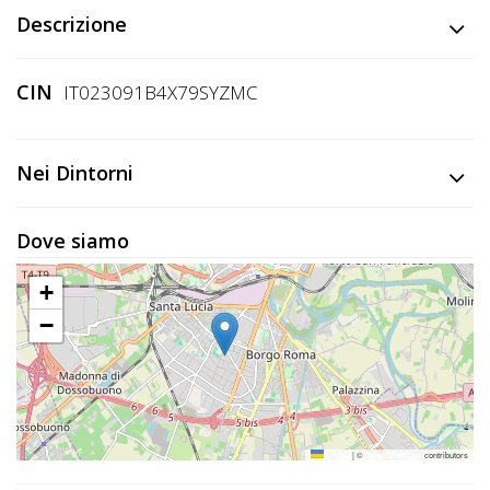
Lavora
Descrizione
con
Noi
CIN
IT023091B4X79SYZMC
Inserisci
Attività
Nei Dintorni
Dove siamo
Accedi
+
/
−
Registrati
Leaflet
|
©
OpenStreetMap
contributors