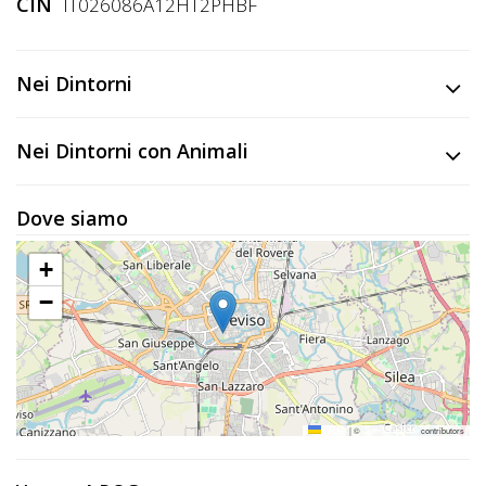
Lavora
CIN
IT026086A12HT2PHBF
con
Noi
Nei Dintorni
Inserisci
Nei Dintorni con Animali
Attività
Dove siamo
Accedi
+
/
−
Registrati
Leaflet
|
©
OpenStreetMap
contributors