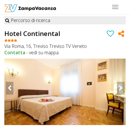
Toggle
navigat
Percorso di ricerca
STRUTTURE
Hotel Continental
A
Via Roma, 16, Treviso Treviso TV Veneto
DOG
Contatta
-
vedi su mappa
LUOGHI
A
DOG
OFFERTE
A