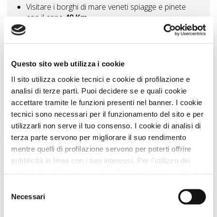
Visitare i borghi di mare veneti spiagge e pinete
con il cane
49 Km
Colli Euganei borghi, abbazie, ville storiche
63 Km
Visitare il Veneto tra parchi, laghi e giardini vivi le
aree verdi con il cane
76 Km
Questo sito web utilizza i cookie
Il sito utilizza cookie tecnici e cookie di profilazione e
Vedi tutti
analisi di terze parti. Puoi decidere se e quali cookie
accettare tramite le funzioni presenti nel banner. I cookie
Zampa Vacanza Consiglia
tecnici sono necessari per il funzionamento del sito e per
utilizzarli non serve il tuo consenso. I cookie di analisi di
terza parte servono per migliorare il suo rendimento
mentre quelli di profilazione servono per poterti offrire
pubblicità in linea con i tuoi interessi. Per l’utilizzo dei
cookie di profilazione e analisi di terza parte serve il tuo
consenso. Se chiudi il banner cliccando sul tasto “Chiudi
Selezione
senza accettare” verranno installati solo i cookie tecnici.
Necessari
del
Cliccando il pulsante “Accetta tutto” acconsenti all’utilizzo
consenso