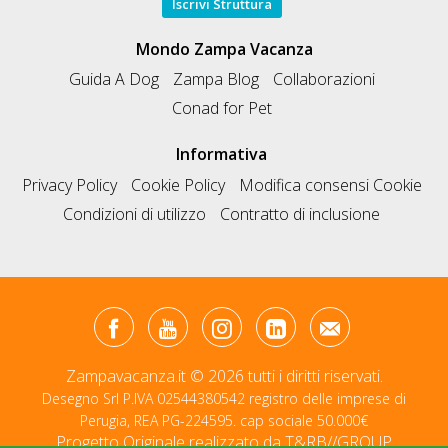
Iscrivi Struttura
Mondo Zampa Vacanza
Guida A Dog
Zampa Blog
Collaborazioni
Conad for Pet
Informativa
Privacy Policy
Cookie Policy
Modifica consensi Cookie
Condizioni di utilizzo
Contratto di inclusione
Zampavacanza.it © 2026 tutti i diritti riservati.
Desegno Srl P.IVA 02544380542 registro delle imprese di
Perugia, REA PG-224595. cap sociale 50.000€
Progetto Originale realizzato da
T&RB//GROUP