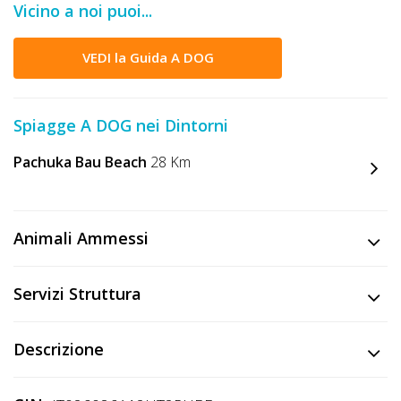
Vicino a noi puoi...
DOG
VEDI la Guida A DOG
INFO
A
Spiagge A DOG nei Dintorni
DOG
Pachuka Bau Beach
28 Km
CHIEDI
Animali Ammessi
CODICE
SCONTO
Servizi Struttura
Video
Descrizione
Tutorial