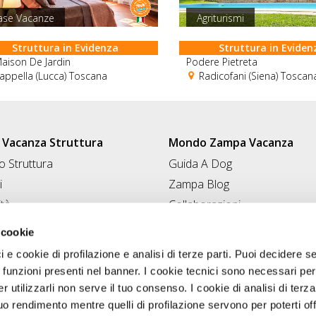
ase Vacanze
Agriturismi
Struttura in Evidenza
Struttura in Eviden
aison De Jardin
Podere Pietreta
ppella (Lucca) Toscana
Radicofani (Siena) Toscan
Vacanza Struttura
Mondo Zampa Vacanza
 Struttura
Guida A Dog
i
Zampa Blog
ità
Collaborazioni
Conad for Pet
 Struttura
 cookie
ci e cookie di profilazione e analisi di terze parti. Puoi decidere s
 funzioni presenti nel banner. I cookie tecnici sono necessari per 
 utilizzarli non serve il tuo consenso. I cookie di analisi di terza
uo rendimento mentre quelli di profilazione servono per poterti off