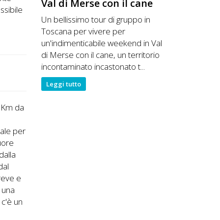
Val di Merse con il cane
ssibile
Un bellissimo tour di gruppo in
Toscana per vivere per
un'indimenticabile weekend in Val
di Merse con il cane, un territorio
incontaminato incastonato t...
Leggi tutto
5 Km da
eale per
cuore
dalla
dal
reve e
o una
 c'è un