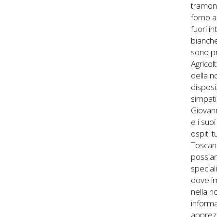
tramont
forno a
fuori i
bianche
sono pr
Agricol
della n
disposi
simpati
Giovann
e i suoi
ospiti 
Toscana
possiam
speciali
dove im
nella n
informa
apprezz