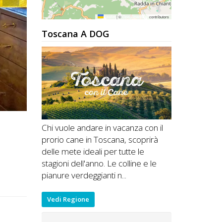
Leaflet
|
©
OpenStreetMap
contributors
Toscana A DOG
Chi vuole andare in vacanza con il
prorio cane in Toscana, scoprirà
delle mete ideali per tutte le
stagioni dell'anno. Le colline e le
pianure verdeggianti n...
Vedi Regione