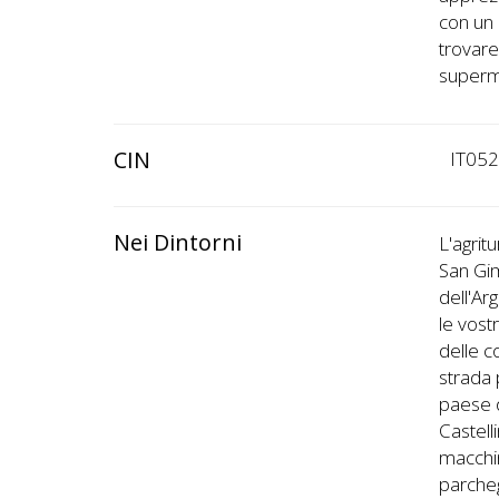
con un 
trovare 
superme
CIN
IT05
Nei Dintorni
L'agrit
San Gi
dell'Ar
le vost
delle c
strada 
paese d
Castell
macchin
parcheg