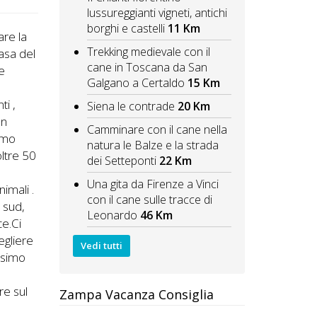
lussureggianti vigneti, antichi
borghi e castelli
11 Km
re la
Trekking medievale con il
casa del
cane in Toscana da San
le
Galgano a Certaldo
15 Km
o
ti ,
Siena le contrade
20 Km
on
Camminare con il cane nella
simo
natura le Balze e la strada
oltre 50
dei Setteponti
22 Km
Una gita da Firenze a Vinci
imali .
con il cane sulle tracce di
a sud,
Leonardo
46 Km
ce.Ci
egliere
Vedi tutti
issimo
re sul
Zampa Vacanza Consiglia