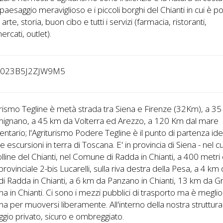
paesaggio meraviglioso e i piccoli borghi del Chianti in cui è po
arte, storia, buon cibo e tutti i servizi (farmacia, ristoranti,
rcati, outlet).
2023B5J2ZJW9M5
urismo Tegline è metà strada tra Siena e Firenze (32Km), a 3
mignano, a 45 km da Volterra ed Arezzo, a 120 Km dal mare
gentario; l'Agriturismo Podere Tegline è il punto di partenza id
re escursioni in terra di Toscana. E' in provincia di Siena - nel 
olline del Chianti, nel Comune di Radda in Chianti, a 400 metri 
provinciale 2-bis Lucarelli, sulla riva destra della Pesa, a 4 km 
i Radda in Chianti, a 6 km da Panzano in Chianti, 13 km da G
ina in Chianti. Ci sono i mezzi pubblici di trasporto ma è megli
a per muoversi liberamente. All'interno della nostra struttura
gio privato, sicuro e ombreggiato.