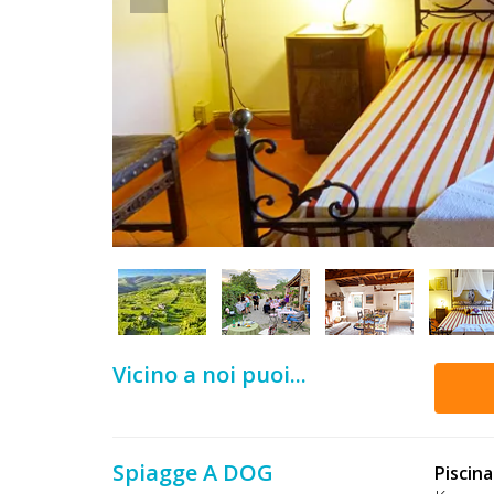
DOG
INFO
A
DOG
CHIEDI
CODICE
SCONTO
Vicino a noi puoi...
Video
Tutorial
Spiagge A DOG
Piscina