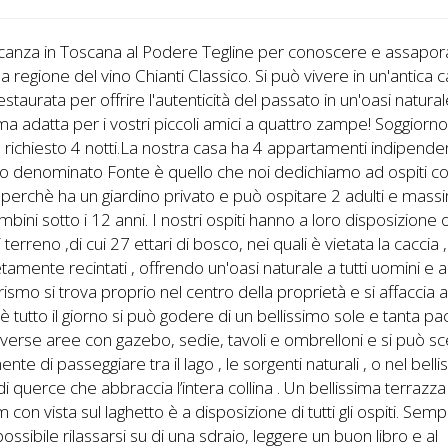
canza in Toscana al Podere Tegline per conoscere e assapora
lla regione del vino Chianti Classico. Si può vivere in un'antica 
staurata per offrire l'autenticità del passato in un'oasi natura
ima adatta per i vostri piccoli amici a quattro zampe! Soggiorn
richiesto 4 notti.La nostra casa ha 4 appartamenti indipenden
o denominato Fonte è quello che noi dedichiamo ad ospiti c
 perchè ha un giardino privato e può ospitare 2 adulti e mas
bini sotto i 12 anni. I nostri ospiti hanno a loro disposizione 
i terreno ,di cui 27 ettari di bosco, nei quali è vietata la caccia ,
amente recintati , offrendo un'oasi naturale a tutti uomini e an
urismo si trova proprio nel centro della proprietà e si affaccia 
è tutto il giorno si può godere di un bellissimo sole e tanta pa
verse aree con gazebo, sedie, tavoli e ombrelloni e si può sc
ente di passeggiare tra il lago , le sorgenti naturali , o nel bell
i querce che abbraccia l’intera collina . Un bellissima terrazza
m con vista sul laghetto è a disposizione di tutti gli ospiti. Semp
possibile rilassarsi su di una sdraio, leggere un buon libro e al