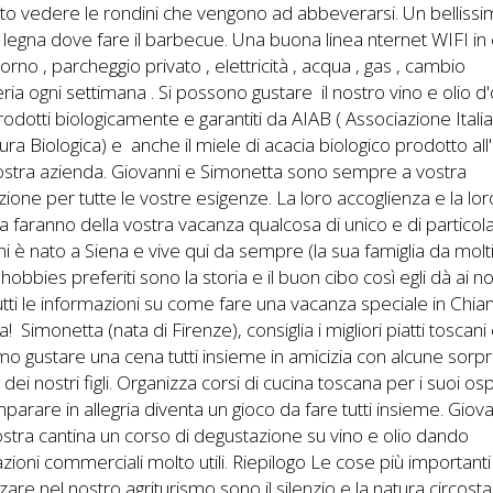
o vedere le rondini che vengono ad abbeverarsi. Un belliss
 legna dove fare il barbecue. Una buona linea nternet WIFI in
ntorno , parcheggio privato , elettricità , acqua , gas , cambio
ria ogni settimana . Si possono gustare il nostro vino e olio d'
odotti biologicamente e garantiti da AIAB ( Associazione Itali
tura Biologica) e anche il miele di acacia biologico prodotto all
ostra azienda. Giovanni e Simonetta sono sempre a vostra
zione per tutte le vostre esigenze. La loro accoglienza e la lor
a faranno della vostra vacanza qualcosa di unico e di particola
i è nato a Siena e vive qui da sempre (la sua famiglia da molti
 hobbies preferiti sono la storia e il buon cibo così egli dà ai no
tutti le informazioni su come fare una vacanza speciale in Chiant
! Simonetta (nata di Firenze), consiglia i migliori piatti toscani
o gustare una cena tutti insieme in amicizia con alcune sorp
 dei nostri figli. Organizza corsi di cucina toscana per i suoi osp
parare in allegria diventa un gioco da fare tutti insieme. Giova
ostra cantina un corso di degustazione su vino e olio dando
zioni commerciali molto utili. Riepilogo Le cose più importanti
are nel nostro agriturismo sono il silenzio e la natura circost