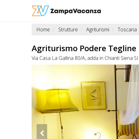
Home
Strutture
Agriturismi
Toscana
STRUTTURE
A
Agriturismo Podere Tegline
DOG
Via Casa La Gallina 80/A, adda in Chianti Siena 
LUOGHI
A
DOG
OFFERTE
A