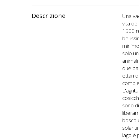
Descrizione
Una va
vita de
1500 re
belliss
minimo 
solo un
animali
due bam
ettari d
complet
L'agrit
cosicch
sono di
liberam
bosco d
solariu
lago è 