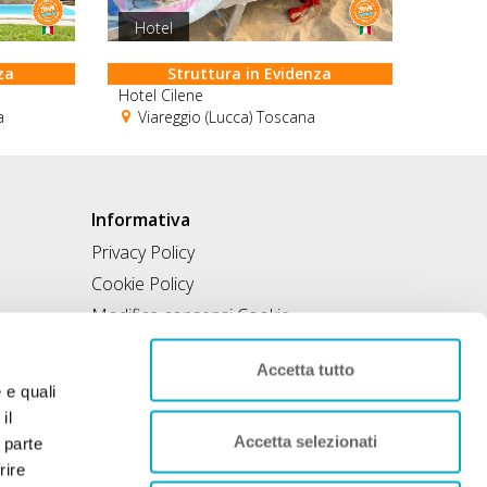
Hotel
za
Struttura in Evidenza
Hotel Cilene
a
Viareggio (Lucca) Toscana
Informativa
Privacy Policy
Cookie Policy
Modifica consensi Cookie
Condizioni di utilizzo
Accetta tutto
Contratto di inclusione
e e quali
il
Accetta selezionati
 parte
rire