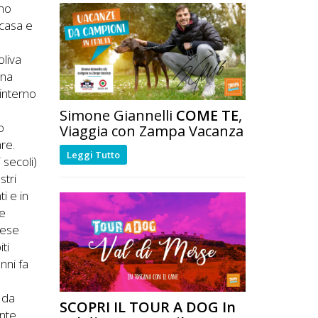
imo
 casa e
oliva
ana
'interno
Simone Giannelli
COME TE
,
o
Viaggia con Zampa Vacanza
re.
Leggi Tutto
 secoli)
stri
i e in
 e
rese
iti
nni fa
 da
SCOPRI IL TOUR A DOG In
ante