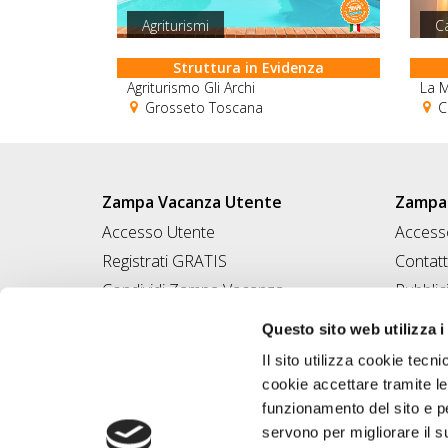
Agriturismi
C
Struttura in Evidenza
Agriturismo Gli Archi
La M
Grosseto Toscana
Ca
Zampa Vacanza Utente
Zampa 
Accesso Utente
Accesso
Registrati GRATIS
Contatt
Condividi Zampa Vacanza
Pubblic
Campagna Contro l'Abbandono
Iscrivi
Questo sito web utilizza i
Chiedi A Zampa
Il sito utilizza cookie tecni
Mi FIDO di TE
cookie accettare tramite le
Iscrizione Magazine
funzionamento del sito e per
servono per migliorare il s