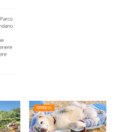
, Parco
condano
he
tenere
dere
OFFERTA