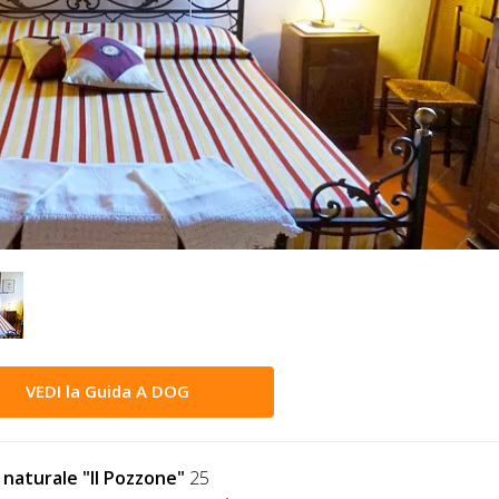
VEDI la Guida A DOG
 naturale "Il Pozzone"
25