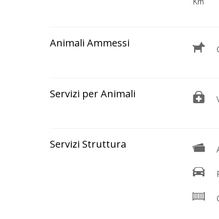
Lavora
Km
con
Noi
Animali Ammessi
C
Inserisci
Attività
Servizi per Animali
V
Accedi
/
Servizi Struttura
Registrati
A
P
C