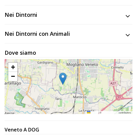
Lavora
con
Nei Dintorni
Noi
Nei Dintorni con Animali
Inserisci
Attività
Dove siamo
+
Accedi
−
/
Registrati
Leaflet
|
©
OpenStreetMap
contributors
Veneto A DOG