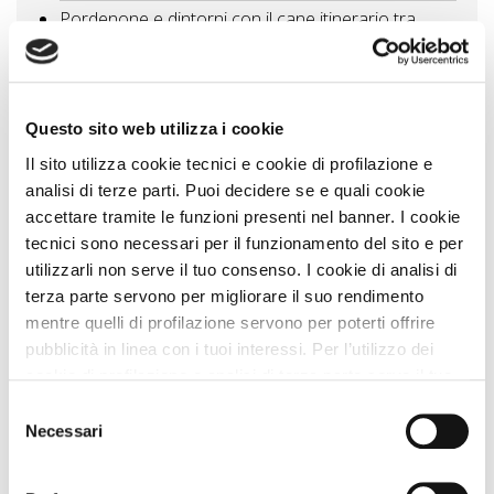
Pordenone e dintorni con il cane itinerario tra
parchi, sorgenti e laghi
57 Km
Visitare il Veneto tra parchi, laghi e giardini vivi le
aree verdi con il cane
63 Km
Questo sito web utilizza i cookie
Vedi tutti
Il sito utilizza cookie tecnici e cookie di profilazione e
analisi di terze parti. Puoi decidere se e quali cookie
accettare tramite le funzioni presenti nel banner. I cookie
Zampa Vacanza Consiglia
tecnici sono necessari per il funzionamento del sito e per
utilizzarli non serve il tuo consenso. I cookie di analisi di
terza parte servono per migliorare il suo rendimento
mentre quelli di profilazione servono per poterti offrire
pubblicità in linea con i tuoi interessi. Per l’utilizzo dei
cookie di profilazione e analisi di terza parte serve il tuo
consenso. Se chiudi il banner cliccando sul tasto “Chiudi
Selezione
senza accettare” verranno installati solo i cookie tecnici.
Necessari
del
Cliccando il pulsante “Accetta tutto” acconsenti all’utilizzo
consenso
di tutti i cookie. Cliccando il pulsante “mostra dettagli”