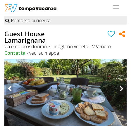
Toggle
navigat
Percorso di ricerca
STRUTTURE
Guest House
Lamarignana
A
via emo prosdocimo 3 , mogliano veneto TV Veneto
DOG
Contatta
-
vedi su mappa
LUOGHI
A
DOG
OFFERTE
A