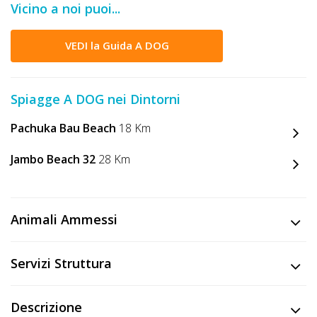
Vicino a noi puoi...
DOG
VEDI la Guida A DOG
INFO
A
Spiagge A DOG nei Dintorni
DOG
Pachuka Bau Beach
18 Km
Jambo Beach 32
28 Km
CHIEDI
CODICE
Animali Ammessi
SCONTO
Video
Servizi Struttura
Tutorial
Descrizione