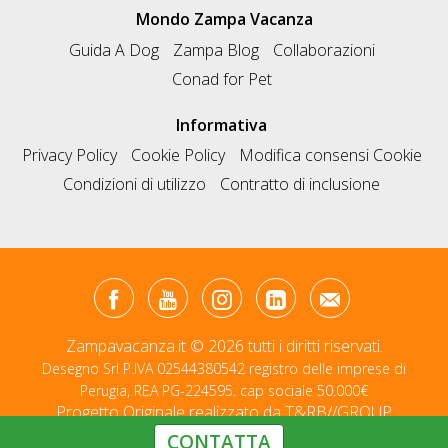
Mondo Zampa Vacanza
Guida A Dog
Zampa Blog
Collaborazioni
Conad for Pet
Informativa
Privacy Policy
Cookie Policy
Modifica consensi Cookie
Condizioni di utilizzo
Contratto di inclusione
Zampavacanza.it © 2026 tutti i diritti riservati.
Desegno Srl P.IVA 02544380542 registro delle imprese di
Perugia, REA PG-224595. cap sociale 50.000€
Progetto Originale realizzato da
T&RB//GROUP
CONTATTA