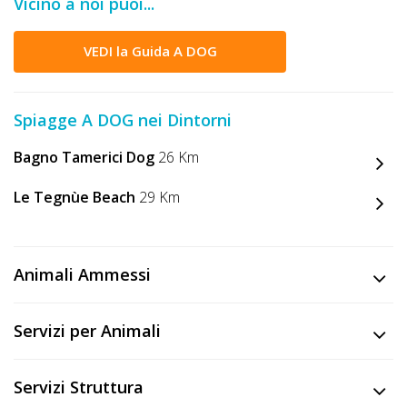
Vicino a noi puoi...
DOG
VEDI la Guida A DOG
INFO
A
Spiagge A DOG nei Dintorni
DOG
Bagno Tamerici Dog
26 Km
Le Tegnùe Beach
29 Km
CHIEDI
CODICE
Animali Ammessi
SCONTO
Video
Servizi per Animali
Tutorial
Servizi Struttura