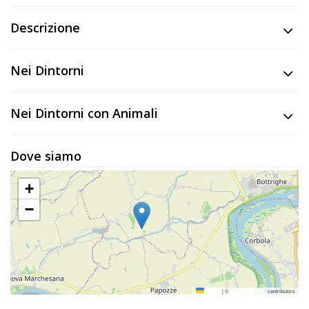
Lavora
con
Descrizione
Noi
Nei Dintorni
Inserisci
Attività
Nei Dintorni con Animali
Dove siamo
Accedi
/
+
Registrati
−
Leaflet
|
©
OpenStreetMap
contributors