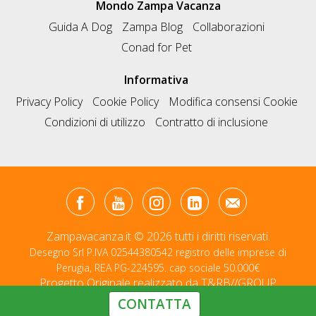
Mondo Zampa Vacanza
Guida A Dog
Zampa Blog
Collaborazioni
Conad for Pet
Informativa
Privacy Policy
Cookie Policy
Modifica consensi Cookie
Condizioni di utilizzo
Contratto di inclusione
Zampavacanza.it © 2026 tutti i diritti riservati.
Desegno Srl P.IVA 02544380542 registro delle imprese di
Perugia, REA PG-224595. cap sociale 50.000€
Progetto Originale realizzato da
T&RB//GROUP
CONTATTA