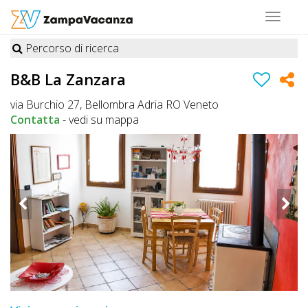
Toggle
navigat
Percorso di ricerca
STRUTTURE
B&B La Zanzara
A
via Burchio 27, Bellombra Adria RO Veneto
DOG
Contatta
-
vedi su mappa
LUOGHI
A
DOG
OFFERTE
A