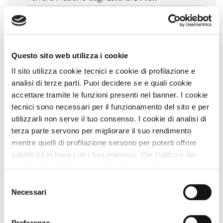
Itinerario tra ville e castelli veneti cultura e natura
con il cane
45 Km
Colli Euganei borghi, abbazie, ville storiche
47 Km
Questo sito web utilizza i cookie
Vedi tutti
Il sito utilizza cookie tecnici e cookie di profilazione e
analisi di terze parti. Puoi decidere se e quali cookie
Zampa Vacanza Consiglia
accettare tramite le funzioni presenti nel banner. I cookie
tecnici sono necessari per il funzionamento del sito e per
utilizzarli non serve il tuo consenso. I cookie di analisi di
terza parte servono per migliorare il suo rendimento
mentre quelli di profilazione servono per poterti offrire
pubblicità in linea con i tuoi interessi. Per l’utilizzo dei
cookie di profilazione e analisi di terza parte serve il tuo
consenso. Se chiudi il banner cliccando sul tasto “Chiudi
Selezione
senza accettare” verranno installati solo i cookie tecnici.
Necessari
del
Cliccando il pulsante “Accetta tutto” acconsenti all’utilizzo
consenso
di tutti i cookie. Cliccando il pulsante “mostra dettagli”
Preferenze