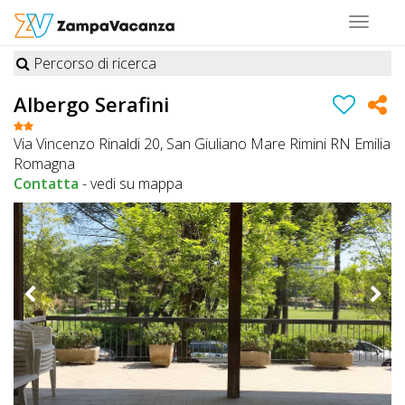
Toggle
navigat
Percorso di ricerca
STRUTTURE
Albergo Serafini
A
Via Vincenzo Rinaldi 20, San Giuliano Mare Rimini RN Emilia
DOG
Romagna
Contatta
-
vedi su mappa
LUOGHI
A
DOG
OFFERTE
A