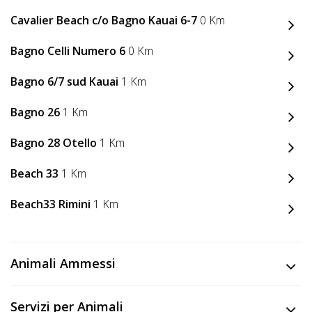
Lavora
con
Cavalier Beach c/o Bagno Kauai 6-7
0 Km
Noi
Bagno Celli Numero 6
0 Km
Inserisci
Bagno 6/7 sud Kauai
1 Km
Attività
Bagno 26
1 Km
Bagno 28 Otello
1 Km
Accedi
Beach 33
1 Km
/
Beach33 Rimini
1 Km
Registrati
Animali Ammessi
Servizi per Animali