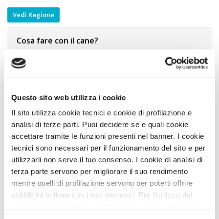
Vedi Regione
Cosa fare con il cane?
Idee di Viaggio A DOG
Rimini, l’Acquario Leoni Marini di Rimini ed il
Rivergreen Golf con il cane
0 Km
Scopri l'Italia in Miniatura con il cane
4 Km
Questo sito web utilizza i cookie
Divertimento all’Italia in miniatura e Fiabilandia con
Il sito utilizza cookie tecnici e cookie di profilazione e
il cane
4 Km
analisi di terze parti. Puoi decidere se e quali cookie
accettare tramite le funzioni presenti nel banner. I cookie
Museo dell’Aviazione di Rimini con il cane
9 Km
tecnici sono necessari per il funzionamento del sito e per
Visitare il Centro Adria con il cane
12 Km
utilizzarli non serve il tuo consenso. I cookie di analisi di
terza parte servono per migliorare il suo rendimento
Vedi tutti
mentre quelli di profilazione servono per poterti offrire
Itinerari A DOG
pubblicità in linea con i tuoi interessi. Per l’utilizzo dei
cookie di profilazione e analisi di terza parte serve il tuo
Rimini città ed entroterra
0 Km
consenso. Se chiudi il banner cliccando sul tasto “Chiudi