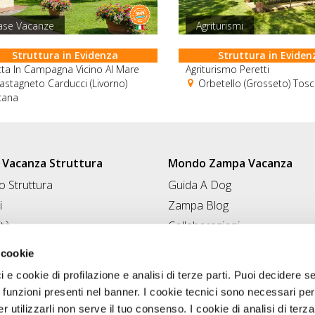
ase Vacanze
Agriturismi
Struttura in Evidenza
Struttura in Eviden
etta In Campagna Vicino Al Mare
Agriturismo Peretti
stagneto Carducci (Livorno)
Orbetello (Grosseto) Tos
cana
Vacanza Struttura
Mondo Zampa Vacanza
 Struttura
Guida A Dog
i
Zampa Blog
ità
Collaborazioni
Conad for Pet
 Struttura
 cookie
ci e cookie di profilazione e analisi di terze parti. Puoi decidere s
 funzioni presenti nel banner. I cookie tecnici sono necessari per 
 utilizzarli non serve il tuo consenso. I cookie di analisi di terza