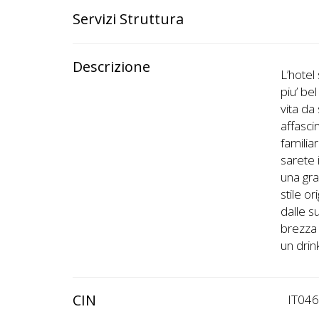
Servizi Struttura
Descrizione
L’hotel
piu’ be
vita da
affasci
familia
sarete 
una gr
stile or
dalle s
brezza
un dri
CIN
IT04