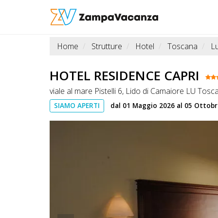
Home
Strutture
Hotel
Toscana
L
STRUTTURE
A
HOTEL RESIDENCE CAPRI
DOG
viale al mare Pistelli 6, Lido di Camaiore LU Tosc
SIAMO APERTI
dal 01 Maggio 2026 al 05 Ottob
LUOGHI
A
DOG
OFFERTE
A