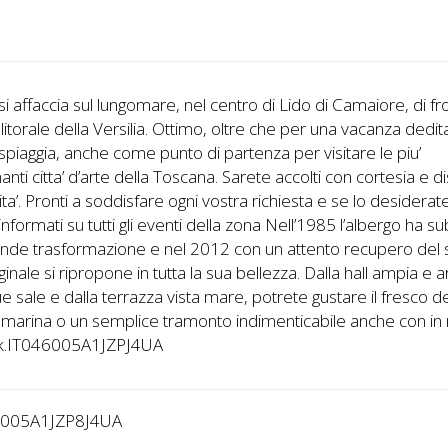
 si affaccia sul lungomare, nel centro di Lido di Camaiore, di fr
l litorale della Versilia. Ottimo, oltre che per una vacanza dedita
 spiaggia, anche come punto di partenza per visitare le piu’
nanti citta’ d’arte della Toscana. Sarete accolti con cortesia e d
rita’. Pronti a soddisfare ogni vostra richiesta e se lo desidera
informati su tutti gli eventi della zona Nell’1985 l’albergo ha su
ande trasformazione e nel 2012 con un attento recupero del
iginale si ripropone in tutta la sua bellezza. Dalla hall ampia e a
ue sale e dalla terrazza vista mare, potrete gustare il fresco de
 marina o un semplice tramonto indimenticabile anche con i
nk.IT046005A1JZPJ4UA
6005A1JZP8J4UA