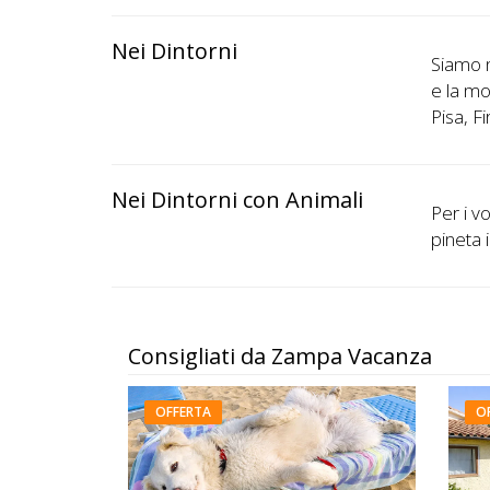
Nei Dintorni
Siamo n
e la mo
Pisa, F
Nei Dintorni con Animali
Per i v
pineta 
Consigliati da Zampa Vacanza
OFFERTA
O