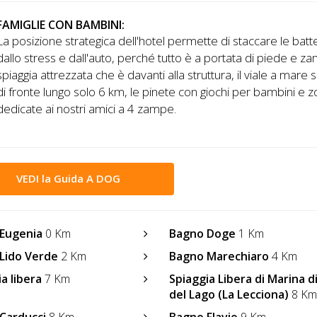
FAMIGLIE CON BAMBINI:
La posizione strategica dell'hotel permette di staccare le batt
dallo stress e dall'auto, perché tutto è a portata di piede e z
spiaggia attrezzata che è davanti alla struttura, il viale a mar
di fronte lungo solo 6 km, le pinete con giochi per bambini e 
dedicate ai nostri amici a 4 zampe.
VEDI la Guida A DOG
 Eugenia
0 Km
Bagno Doge
1 Km
Lido Verde
2 Km
Bagno Marechiaro
4 Km
a libera
7 Km
Spiaggia Libera di Marina d
del Lago (La Lecciona)
8 Km