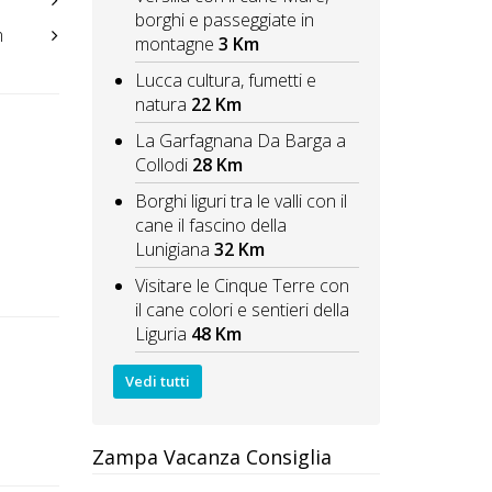
borghi e passeggiate in
m
montagne
3 Km
Lucca cultura, fumetti e
natura
22 Km
La Garfagnana Da Barga a
Collodi
28 Km
Borghi liguri tra le valli con il
cane il fascino della
Lunigiana
32 Km
Visitare le Cinque Terre con
il cane colori e sentieri della
Liguria
48 Km
Vedi tutti
Zampa Vacanza Consiglia