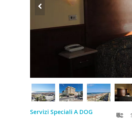
DOG
INFO
A
DOG
CHIEDI
CODICE
SCONTO
Video
Servizi Speciali A DOG
S
Tutorial