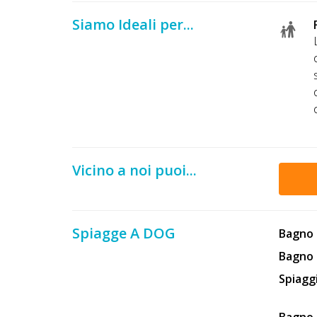
Lavora
con
Siamo Ideali per...
Noi
Inserisci
Attività
Accedi
Vicino a noi puoi...
/
Registrati
Spiagge A DOG
Bagno
Bagno 
Spiaggi