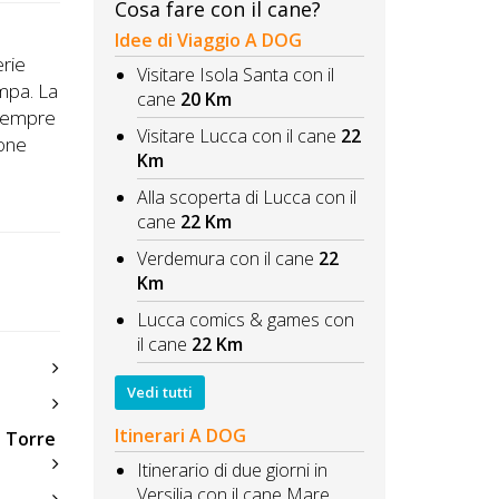
Cosa fare con il cane?
Idee di Viaggio A DOG
erie
Visitare Isola Santa con il
ampa. La
cane
20 Km
e sempre
Visitare Lucca con il cane
22
zone
Km
Alla scoperta di Lucca con il
cane
22 Km
Verdemura con il cane
22
Km
Lucca comics & games con
il cane
22 Km
Vedi tutti
Itinerari A DOG
i Torre
Itinerario di due giorni in
Versilia con il cane Mare,