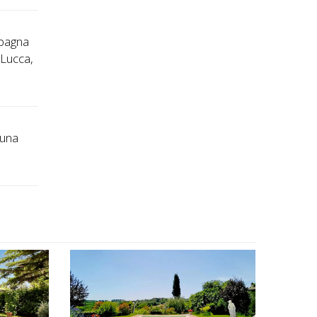
mpagna
 Lucca,
 una