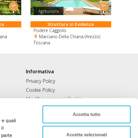
Agriturismi
za
Struttura in Evidenza
Podere Caggiolo
cana
Marciano Della Chiana (Arezzo)
Toscana
Informativa
Privacy Policy
Cookie Policy
Modifica consensi Cookie
Condizioni di utilizzo
Accetta tutto
Contratto di inclusione
e e quali
il
Accetta selezionati
 parte