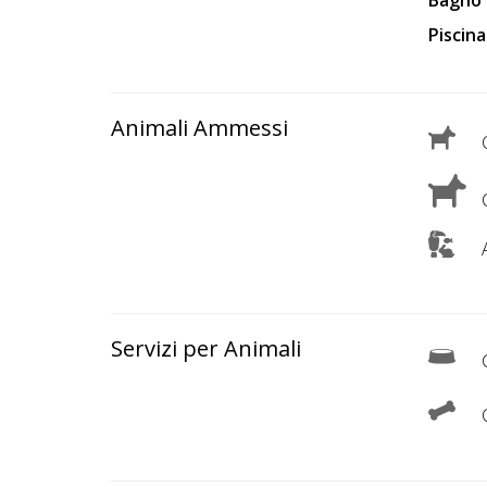
Bagno 
Piscina
Animali Ammessi
C
C
A
Servizi per Animali
C