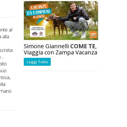
onte al
 alla
Simone Giannelli
COME TE
,
iscreta
Viaggia con Zampa Vacanza
te…
Leggi Tutto
bito
 suo
riosa,
lla
n mano