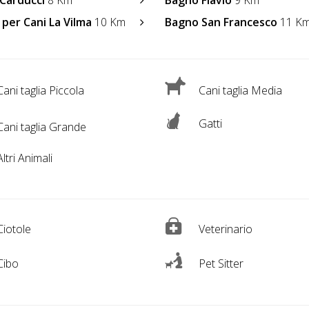
Carducci
8 Km
Bagno Flavio
9 Km
 per Cani La Vilma
10 Km
Bagno San Francesco
11 K
ani taglia Piccola
Cani taglia Media
Gatti
ani taglia Grande
ltri Animali
iotole
Veterinario
Cibo
Pet Sitter