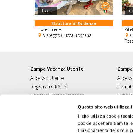
Hotel
C
Struttura in Evidenza
Hotel Cilene
Vill
Viareggio (Lucca) Toscana
Ca
Tos
Zampa Vacanza Utente
Zampa 
Accesso Utente
Accesso
Registrati GRATIS
Contatt
Condividi Zampa Vacanza
Pubblic
Campagna Contro l'Abbandono
Iscrivi
Questo sito web utilizza i
Chiedi A Zampa
Il sito utilizza cookie tecni
Mi FIDO di TE
cookie accettare tramite le
Iscrizione Magazine
funzionamento del sito e per