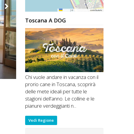
Leaflet
|
©
OpenStreetMap
contributors
Toscana A DOG
Chi vuole andare in vacanza con il
prorio cane in Toscana, scoprirà
delle mete ideali per tutte le
stagioni dell'anno. Le colline e le
pianure verdeggianti n...
Vedi Regione