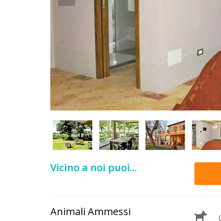
DOG
INFO
A
DOG
CHIEDI
CODICE
SCONTO
Vicino a noi puoi...
Video
Tutorial
Animali Ammessi
C