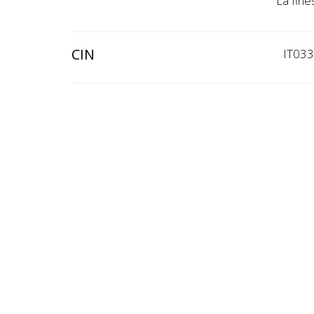
La fine
CIN
IT03