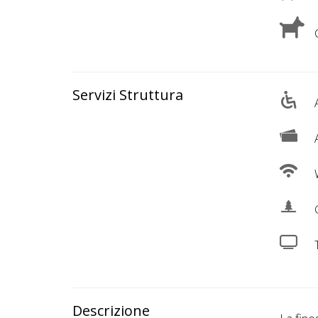
Lavora
con
C
Noi
Inserisci
Servizi Struttura
Attività
A
A
Accedi
W
/
G
Registrati
Descrizione