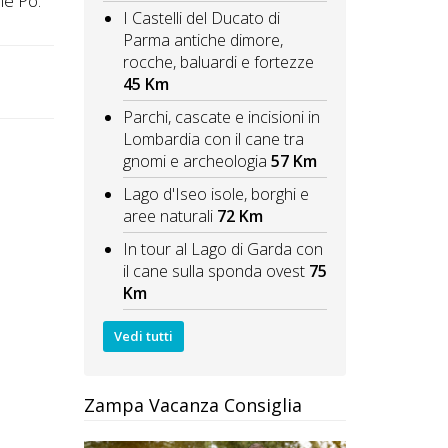
me Po.
I Castelli del Ducato di
Parma antiche dimore,
rocche, baluardi e fortezze
45 Km
Parchi, cascate e incisioni in
Lombardia con il cane tra
gnomi e archeologia
57 Km
Lago d'Iseo isole, borghi e
aree naturali
72 Km
In tour al Lago di Garda con
il cane sulla sponda ovest
75
Km
Vedi tutti
Zampa Vacanza Consiglia