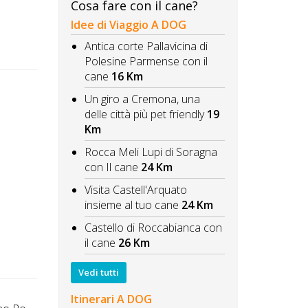
Cosa fare con il cane?
Idee di Viaggio A DOG
Antica corte Pallavicina di
Polesine Parmense con il
cane
16 Km
Un giro a Cremona, una
delle città più pet friendly
19
Km
Rocca Meli Lupi di Soragna
con Il cane
24 Km
Visita Castell'Arquato
insieme al tuo cane
24 Km
Castello di Roccabianca con
il cane
26 Km
Vedi tutti
Itinerari A DOG