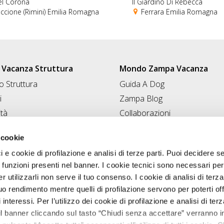
el Corona
Il Giardino Di Rebecca
ccione (Rimini) Emilia Romagna
Ferrara Emilia Romagna
Vacanza Struttura
Mondo Zampa Vacanza
 Struttura
Guida A Dog
i
Zampa Blog
ità
Collaborazioni
Conad for Pet
 Struttura
 cookie
ci e cookie di profilazione e analisi di terze parti. Puoi decidere s
 funzioni presenti nel banner. I cookie tecnici sono necessari per 
 utilizzarli non serve il tuo consenso. I cookie di analisi di terza
uo rendimento mentre quelli di profilazione servono per poterti off
i interessi. Per l’utilizzo dei cookie di profilazione e analisi di te
il banner cliccando sul tasto “Chiudi senza accettare” verranno ins