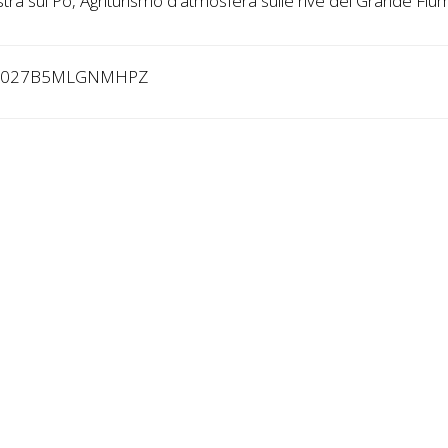
stra sul Po, Agriturismo d'atmosfera sulle rive del Grande Fiu
3027B5MLGNMHPZ