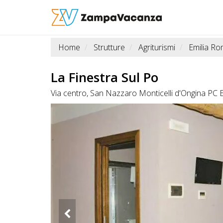
Home
Strutture
Agriturismi
Emilia R
STRUTTURE
A
La Finestra Sul Po
DOG
Via centro, San Nazzaro Monticelli d'Ongina PC
LUOGHI
A
DOG
OFFERTE
A