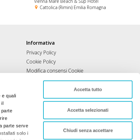
Vienna Mare Beach & Sup Hotel
Cattolica (Rimini) Emilia Romagna
Informativa
Privacy Policy
Cookie Policy
Modifica consensi Cookie
Condizioni di utilizzo
Contratto di inclusione
Accetta tutto
e e quali
il
Accetta selezionati
 parte
rire
rza parte serve
Chiudi senza accettare
tallati solo i