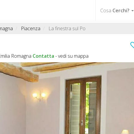
Cosa
Cerchi?
omagna
Piacenza
La finestra sul Po
 Emilia Romagna
Contatta
-
vedi su mappa