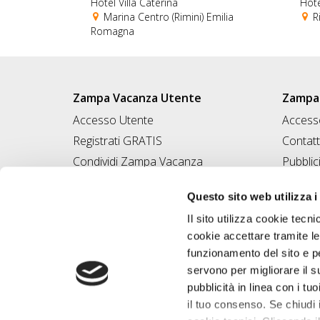
Hotel Villa Caterina
Hot
Marina Centro (Rimini) Emilia
Ri
Romagna
Zampa Vacanza Utente
Zampa 
Accesso Utente
Accesso
Registrati GRATIS
Contatt
Condividi Zampa Vacanza
Pubblic
Campagna Contro l'Abbandono
Iscrivi
Questo sito web utilizza i
Chiedi A Zampa
Il sito utilizza cookie tecni
Mi FIDO di TE
cookie accettare tramite le
Iscrizione Magazine
funzionamento del sito e per
servono per migliorare il s
pubblicità in linea con i tuo
il tuo consenso. Se chiudi 