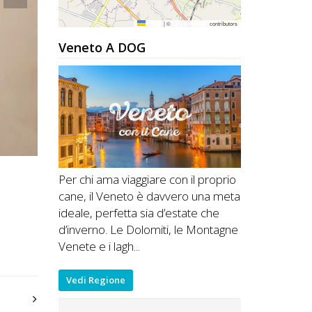
Leaflet
|
©
OpenStreetMap
contributors
Veneto A DOG
Per chi ama viaggiare con il proprio
cane, il Veneto è davvero una meta
ideale, perfetta sia d’estate che
d’inverno. Le Dolomiti, le Montagne
Venete e i lagh...
Vedi Regione