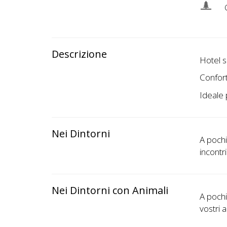
G
Descrizione
Hotel s
Confort
Ideale 
Nei Dintorni
A pochi 
incontr
Nei Dintorni con Animali
A pochi
vostri a