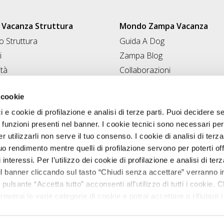
Vacanza Struttura
Mondo Zampa Vacanza
 Struttura
Guida A Dog
i
Zampa Blog
ità
Collaborazioni
Conad for Pet
 Struttura
 cookie
ci e cookie di profilazione e analisi di terze parti. Puoi decidere s
 funzioni presenti nel banner. I cookie tecnici sono necessari per 
 utilizzarli non serve il tuo consenso. I cookie di analisi di terza
uo rendimento mentre quelli di profilazione servono per poterti off
i interessi. Per l’utilizzo dei cookie di profilazione e analisi di te
il banner cliccando sul tasto “Chiudi senza accettare” verranno ins
 pulsante “Accetta tutto” acconsenti all’utilizzo di tutti i cookie. C
roverai le varie categorie di cookie e potrai accettare o rifiutare i
Zampavacanza.it © 2026 tutti i diritti riservati.
salvare le tue scelte. Puoi modificare le tue scelte in ogni mome
VA 02544380542 registro delle imprese di Perugia, REA PG-224595. cap
nostra
informativa cookie.