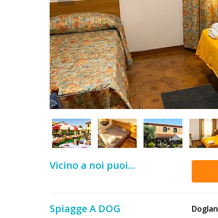
DOG
INFO
A
DOG
CHIEDI
CODICE
SCONTO
Vicino a noi puoi...
Video
Tutorial
Spiagge A DOG
Dogla