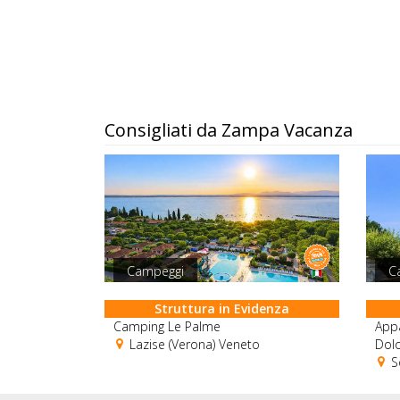
Consigliati da Zampa Vacanza
Campeggi
C
Struttura in Evidenza
Camping Le Palme
Appa
Lazise (Verona) Veneto
Dolo
So