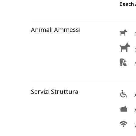
Lavora
Beach 
con
Noi
Animali Ammessi
C
Inserisci
Attività
C
A
Accedi
/
Servizi Struttura
Registrati
A
A
W