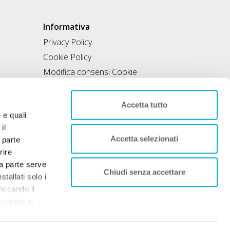
Informativa
Privacy Policy
Cookie Policy
Modifica consensi Cookie
Condizioni di utilizzo
Contratto di inclusione
Accetta tutto
e e quali
il
Accetta selezionati
 parte
rire
rza parte serve
Chiudi senza accettare
tallati solo i
liccando il
 cookie in
nto. Per
 sociale 50.000€