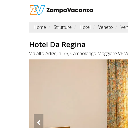
Home
Strutture
Hotel
Veneto
Ven
STRUTTURE
A
Hotel Da Regina
DOG
Via Alto Adige, n. 73, Campolongo Maggiore VE 
LUOGHI
A
DOG
OFFERTE
A