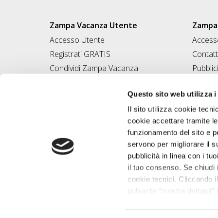
Zampa Vacanza Utente
Zampa 
Accesso Utente
Accesso
Registrati GRATIS
Contatt
Condividi Zampa Vacanza
Pubblic
Campagna Contro l'Abbandono
Iscrivi
Questo sito web utilizza i
Chiedi A Zampa
Il sito utilizza cookie tecni
Mi FIDO di TE
cookie accettare tramite le
Iscrizione Magazine
funzionamento del sito e per
servono per migliorare il s
pubblicità in linea con i tuo
il tuo consenso. Se chiudi 
cookie tecnici. Cliccando il
pulsante “mostra dettagli” t
base alle tue preferenze e 
Desegno Srl P.I
saperne di più consulta la 