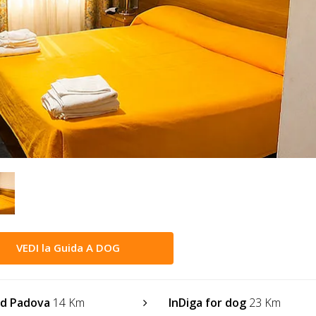
VEDI la Guida A DOG
nd Padova
14 Km
InDiga for dog
23 Km