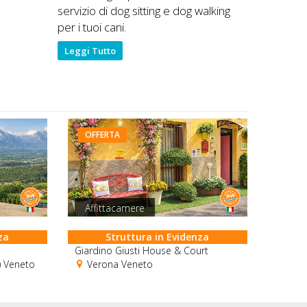
servizio di dog sitting e dog walking
per i tuoi cani.
Leggi Tutto
OFFERTA
Affittacamere
za
Struttura in Evidenza
Giardino Giusti House & Court
) Veneto
Verona Veneto