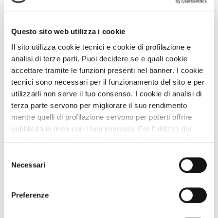
Bagni Capo Mele
28 Km
Questo sito web utilizza i cookie
Il sito utilizza cookie tecnici e cookie di profilazione e
analisi di terze parti. Puoi decidere se e quali cookie
Animali Ammessi
accettare tramite le funzioni presenti nel banner. I cookie
tecnici sono necessari per il funzionamento del sito e per
Servizi per Animali
utilizzarli non serve il tuo consenso. I cookie di analisi di
terza parte servono per migliorare il suo rendimento
mentre quelli di profilazione servono per poterti offrire
Servizi Struttura
pubblicità in linea con i tuoi interessi. Per l’utilizzo dei
cookie di profilazione e analisi di terza parte serve il tuo
Trattamento Soggiorno
consenso. Se chiudi il banner cliccando sul tasto “Chiudi
Selezione
senza accettare” verranno installati solo i cookie tecnici.
Necessari
del
Cliccando il pulsante “Accetta tutto” acconsenti all’utilizzo
consenso
Descrizione
di tutti i cookie. Cliccando il pulsante “mostra dettagli”
Preferenze
troverai le varie categorie di cookie e potrai accettare o
rifiutare i cookie in base alle tue preferenze e salvare le
CIN
IT004155A1AENUV8CX