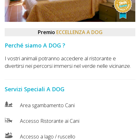
DOG
INFO
Premio
ECCELLENZA A DOG
A
Perché siamo A DOG ?
DOG
I vostri animali potranno accedere al ristorante e
divertirsi nei percorsi immersi nel verde nelle vicinanze.
CHIEDI
CODICE
Servizi Speciali A DOG
SCONTO
Area sgambamento Cani
Video
Accesso Ristorante ai Cani
Tutorial
Accesso a lago / ruscello