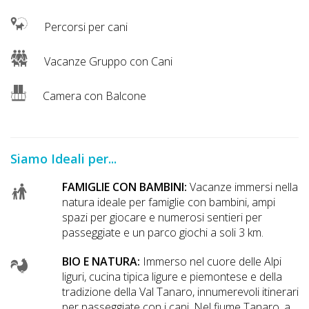
Lavora
con
Percorsi per cani
Noi
Vacanze Gruppo con Cani
Inserisci
Camera con Balcone
Attività
Siamo Ideali per...
Accedi
/
FAMIGLIE CON BAMBINI:
Vacanze immersi nella
natura ideale per famiglie con bambini, ampi
Registrati
spazi per giocare e numerosi sentieri per
passeggiate e un parco giochi a soli 3 km.
BIO E NATURA:
Immerso nel cuore delle Alpi
liguri, cucina tipica ligure e piemontese e della
tradizione della Val Tanaro, innumerevoli itinerari
per passeggiate con i cani. Nel fiume Tanaro, a