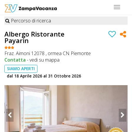
Toggle
navigat
Percorso di ricerca
STRUTTURE
Albergo Ristorante
Payarin
A
DOG
Fraz. Aimoni 12078 , ormea CN Piemonte
Contatta
-
vedi su mappa
SIAMO APERTI
LUOGHI
dal 18 Aprile 2026 al 31 Ottobre 2026
A
DOG
OFFERTE
A