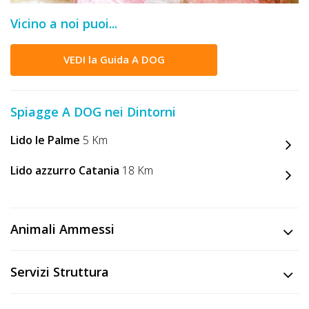
DOG
Vicino a noi puoi...
VEDI la Guida A DOG
INFO
A
Spiagge A DOG nei Dintorni
DOG
Lido le Palme
5 Km
CHIEDI
Lido azzurro Catania
18 Km
CODICE
SCONTO
Animali Ammessi
Video
Servizi Struttura
Tutorial