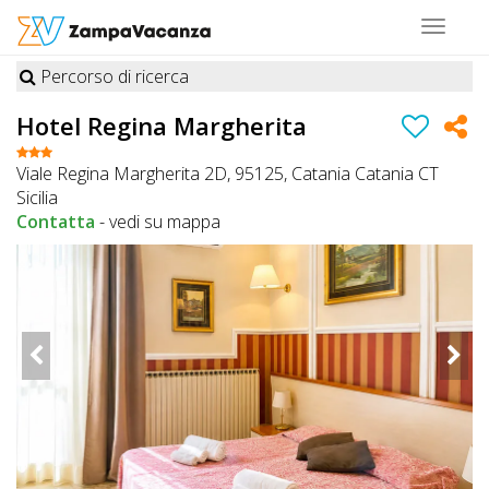
Toggle
navigat
Percorso di ricerca
STRUTTURE
Hotel Regina Margherita
A
Viale Regina Margherita 2D, 95125, Catania Catania CT
DOG
Sicilia
Contatta
-
vedi su mappa
LUOGHI
A
DOG
OFFERTE
A