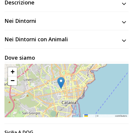
Lavora
Descrizione
con
Noi
Nei Dintorni
Inserisci
Nei Dintorni con Animali
Attività
Dove siamo
Accedi
+
/
−
Registrati
Leaflet
|
©
OpenStreetMap
contributors
Sicilia A DOG