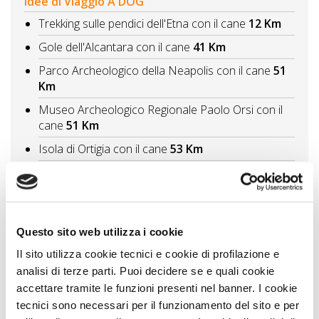
Idee di Viaggio A DOG
Trekking sulle pendici dell'Etna con il cane
12 Km
Gole dell'Alcantara con il cane
41 Km
Parco Archeologico della Neapolis con il cane
51
Km
Museo Archeologico Regionale Paolo Orsi con il
cane
51 Km
Isola di Ortigia con il cane
53 Km
Vedi tutti
Itinerari A DOG
Siracusa un museo a cielo aperto da visitare con il
Questo sito web utilizza i cookie
cane
51 Km
Il sito utilizza cookie tecnici e cookie di profilazione e
Percorsi con il cane in Sicilia tra natura e cultura
analisi di terze parti. Puoi decidere se e quali cookie
61 Km
accettare tramite le funzioni presenti nel banner. I cookie
tecnici sono necessari per il funzionamento del sito e per
Migliori città e borghi da visitare con il cane In