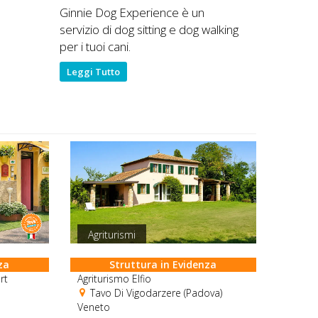
Ginnie Dog Experience è un
servizio di dog sitting e dog walking
per i tuoi cani.
Leggi Tutto
Agriturismi
za
Struttura in Evidenza
rt
Agriturismo Elfio
Tavo Di Vigodarzere (Padova)
Veneto