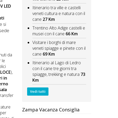
 a
V LED
Itinerario tra ville e castelli
veneti cultura e natura con il
ti
cane
27 Km
e si
Trentino Alto Adige castelli e
 sede
musei con il cane
66 Km
Visitare i borghi di mare
veneti spiagge e pinete con il
cane
69 Km
nuti da
 le
Itinerario al Lago di Ledro
lici
con il cane tre giorni tra
ELOCE
),
spiagge, trekking e natura
73
i in
Km
erno
sala
Vedi tutti
transfer
zature
Zampa Vacanza Consiglia
 per