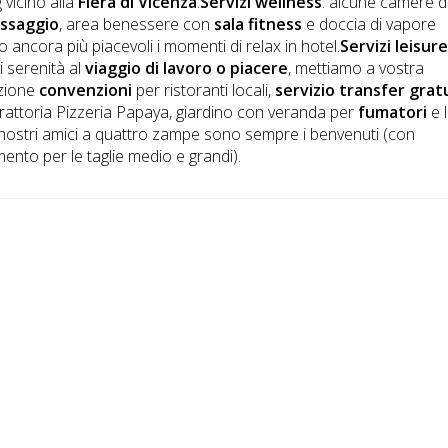
 vicino alla
Fiera di Vicenza
.
Servizi wellness
: alcune camere d
ssaggio
, area benessere con
sala fitness
e doccia di vapore
 ancora più piacevoli i momenti di relax in hotel.
Servizi leisur
i serenità al
viaggio di lavoro o piacere
, mettiamo a vostra
izione
convenzioni
per ristoranti locali,
servizio transfer grat
Trattoria Pizzeria Papaya, giardino con veranda per
fumatori
e 
i nostri amici a quattro zampe sono sempre i benvenuti (con
ento per le taglie medio e grandi).