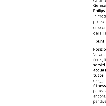
(chiam
Gennai
Philips
In modo
presso 
unisco
della
Fi
I punt
Posizi
Verona, 
fiere, g
servizi
acqua 
tutte 
(soggett
fitnes
per/da 
ancora
per div