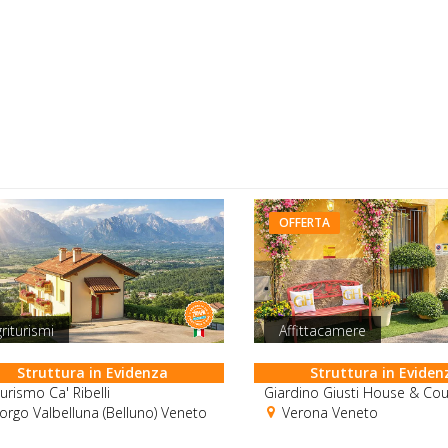
OFFERTA
riturismi
Affittacamere
Struttura in Evidenza
Struttura in Eviden
turismo Ca' Ribelli
Giardino Giusti House & Cou
rgo Valbelluna (Belluno) Veneto
Verona Veneto