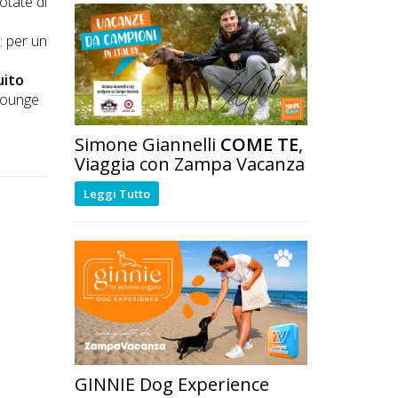
otate di
e
: per un
uito
lounge
Simone Giannelli
COME TE
,
Viaggia con Zampa Vacanza
Leggi Tutto
GINNIE Dog Experience