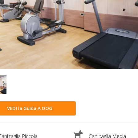
VEDI la Guida A DOG
ani taglia Piccola
Cani taglia Media