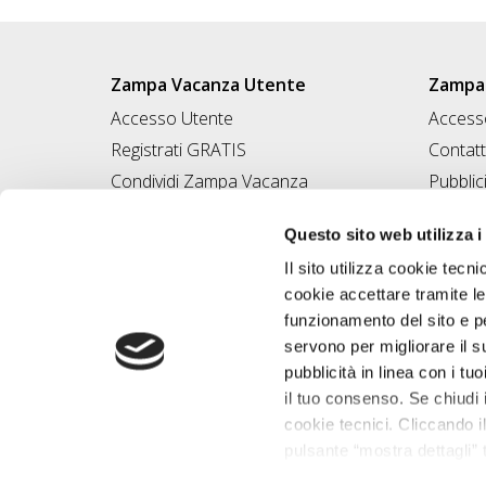
Zampa Vacanza Utente
Zampa 
Accesso Utente
Accesso
Registrati GRATIS
Contatt
Condividi Zampa Vacanza
Pubblic
Campagna Contro l'Abbandono
Iscrivi
Questo sito web utilizza i
Chiedi A Zampa
Il sito utilizza cookie tecni
Mi FIDO di TE
cookie accettare tramite le
Iscrizione Magazine
funzionamento del sito e per
servono per migliorare il s
pubblicità in linea con i tuo
il tuo consenso. Se chiudi 
cookie tecnici. Cliccando il
pulsante “mostra dettagli” t
base alle tue preferenze e 