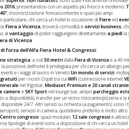
ate
Superior
,
non fumatori
) sono state interamente rinnovate
o 2016
, presentandosi con un aspetto più fresco e moderno,
T
 40"
, insonorizzazione fonoassorbente e spazi più ampi.
 particolare, chi cerca un hotel in occasione di
Fiere
ed
even
la
Fiera a Vicenza
, troverà comodità e
servizi business
, ch
no al
vantaggio
di poter raggiungere direttamente
a piedi
la
era di Vicenza
.
i di forza dell’Alfa Fiera Hotel & Congressi:
one strategica
: a soli
50 metri
dalla
Fiera di Vicenza
e a 40 mi
la posizione dell’hotel è privilegiata per chi cerca un albergo per
li eventi e i viaggi di lavoro in Veneto.
Un mondo di servizi
: moltep
 gratuiti
per i nostri Ospiti tra cui
WiFi
(connessione internet
V
minerale
nel frigobar,
Mediaset Premium e 20 canali stranier
le camere
e
SKY Sport
nel lounge bar, ampio
parcheggio est
o a disponibilità), transfer per un vicino ristorante/pizzeria e la
s
disponibile 24/7. Altri servizi su richiesta (a pagamento) sono i 
aeroporti, servizio in camera, quotidiano preferito e molto altro
.
Centro congressi
: spazi modulari,
12 sale congressi
e attrez
erse tipologie di eventi sono a disposizione di chi cerca un hotel