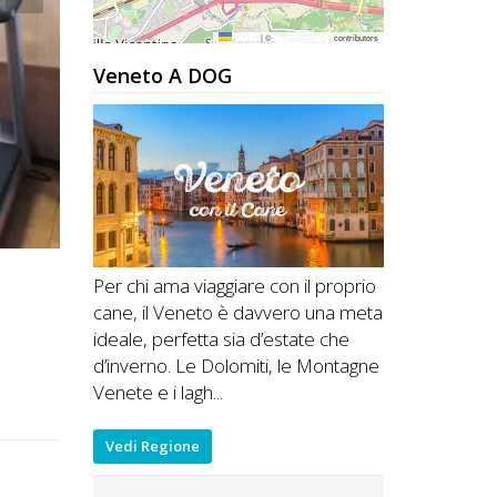
Leaflet
|
©
OpenStreetMap
contributors
Veneto A DOG
Per chi ama viaggiare con il proprio
cane, il Veneto è davvero una meta
ideale, perfetta sia d’estate che
d’inverno. Le Dolomiti, le Montagne
Venete e i lagh...
Vedi Regione