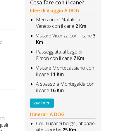
Cosa fare con il cane?
Idee di Viaggio A DOG
Mercatini di Natale in
Veneto con il cane
2 Km
Visitare Vicenza con il cane
3
Km
to
Passeggiata al Lago di
Fimon con il cane
7 Km
Visitare Montecassiano con
il cane
11 Km
A spasso a Montegalda con
il cane
16 Km
Vedi tutti
Itinerari A DOG
iti.
Colli Euganei borghi, abbazie,
quali
ville storiche
25 Km