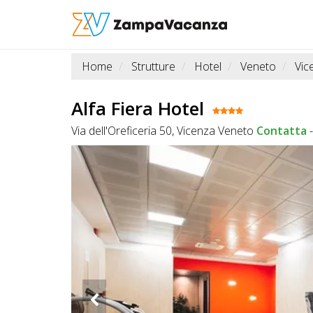
Home
Strutture
Hotel
Veneto
Vic
STRUTTURE
A
Alfa Fiera Hotel
DOG
Via dell'Oreficeria 50, Vicenza Veneto
Contatta
LUOGHI
A
DOG
OFFERTE
A