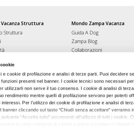
Vacanza Struttura
Mondo Zampa Vacanza
 Struttura
Guida A Dog
i
Zampa Blog
ità
Collaborazioni
Conad for Pet
 Struttura
 cookie
ci e cookie di profilazione e analisi di terze parti. Puoi decidere s
 funzioni presenti nel banner. I cookie tecnici sono necessari per 
 utilizzarli non serve il tuo consenso. I cookie di analisi di terza
uo rendimento mentre quelli di profilazione servono per poterti off
i interessi. Per l’utilizzo dei cookie di profilazione e analisi di te
il banner cliccando sul tasto “Chiudi senza accettare” verranno ins
 pulsante “Accetta tutto” acconsenti all’utilizzo di tutti i cookie. C
roverai le varie categorie di cookie e potrai accettare o rifiutare i
Zampavacanza.it © 2026 tutti i diritti riservati.
salvare le tue scelte. Puoi modificare le tue scelte in ogni mome