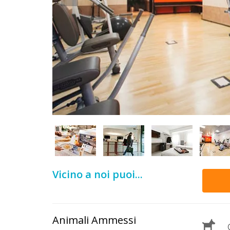
DOG
INFO
A
DOG
CHIEDI
CODICE
SCONTO
Vicino a noi puoi...
Video
Tutorial
Animali Ammessi
C