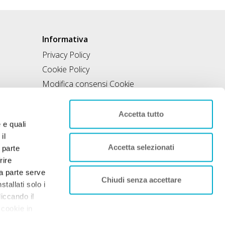
Informativa
Privacy Policy
Cookie Policy
Modifica consensi Cookie
Condizioni di utilizzo
Contratto di inclusione
Accetta tutto
e e quali
il
Accetta selezionati
 parte
rire
rza parte serve
Chiudi senza accettare
tallati solo i
liccando il
 cookie in
nto. Per