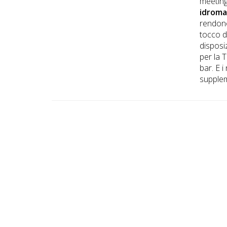
meeting
idroma
rendono
tocco d
dispos
per la 
bar. E 
supplem