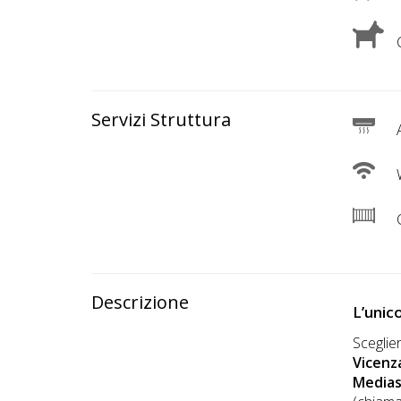
Lavora
con
C
Noi
Inserisci
Servizi Struttura
Attività
A
W
Accedi
C
/
Registrati
Descrizione
L’unico
Sceglie
Vicenz
Media