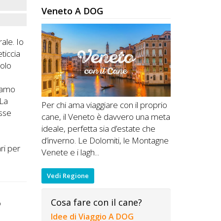
Veneto A DOG
ale. Io
ticcia
solo
biamo
 La
Per chi ama viaggiare con il proprio
esse
cane, il Veneto è davvero una meta
ideale, perfetta sia d’estate che
d’inverno. Le Dolomiti, le Montagne
ri per
Venete e i lagh...
Vedi Regione
Cosa fare con il cane?
o
Idee di Viaggio A DOG