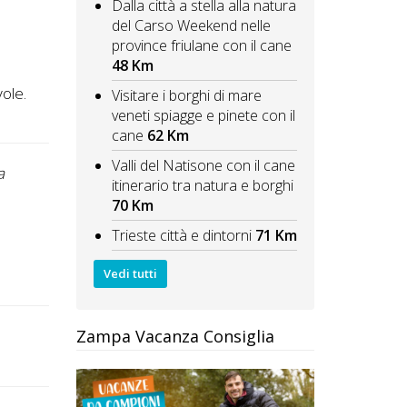
Dalla città a stella alla natura
del Carso Weekend nelle
province friulane con il cane
48 Km
vole.
Visitare i borghi di mare
veneti spiagge e pinete con il
cane
62 Km
Valli del Natisone con il cane
a
"Albergo molto carino e pulito, ci hanno dato grat
itinerario tra natura e borghi
e lettini alla Bau beach per il nostro cane. Possibilit
70 Km
cane in una saletta a parte. Ottima soluzione."
Trieste città e dintorni
71 Km
R.R.
Vedi tutti
Zampa Vacanza Consiglia