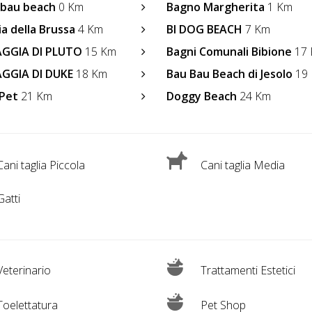
 bau beach
0 Km
Bagno Margherita
1 Km
ia della Brussa
4 Km
BI DOG BEACH
7 Km
AGGIA DI PLUTO
15 Km
Bagni Comunali Bibione
17
AGGIA DI DUKE
18 Km
Bau Bau Beach di Jesolo
19
Pet
21 Km
Doggy Beach
24 Km
ani taglia Piccola
Cani taglia Media
atti
eterinario
Trattamenti Estetici
oelettatura
Pet Shop