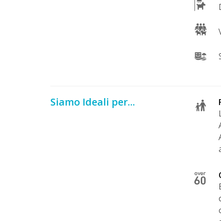
D
V
S
Siamo Ideali per...