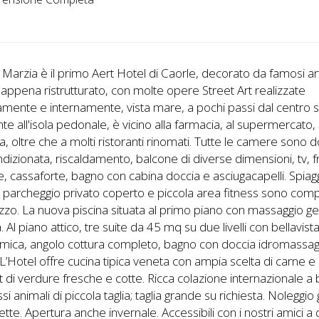
 Marzia è il primo Aert Hotel di Caorle, decorato da famosi arti
 appena ristrutturato, con molte opere Street Art realizzate
mente e internamente, vista mare, a pochi passi dal centro s
te all'isola pedonale, è vicino alla farmacia, al supermercato, 
a, oltre che a molti ristoranti rinomati. Tutte le camere sono d
ndizionata, riscaldamento, balcone di diverse dimensioni, tv, fr
re, cassaforte, bagno con cabina doccia e asciugacapelli. Spiag
, parcheggio privato coperto e piccola area fitness sono com
zzo. La nuova piscina situata al primo piano con massaggio ge
. Al piano attico, tre suite da 45 mq su due livelli con bellavist
mica, angolo cottura completo, bagno con doccia idromassag
L’Hotel offre cucina tipica veneta con ampia scelta di carne 
t di verdure fresche e cotte. Ricca colazione internazionale a 
 animali di piccola taglia; taglia grande su richiesta. Noleggio 
clette. Apertura anche invernale. Accessibili con i nostri amici a