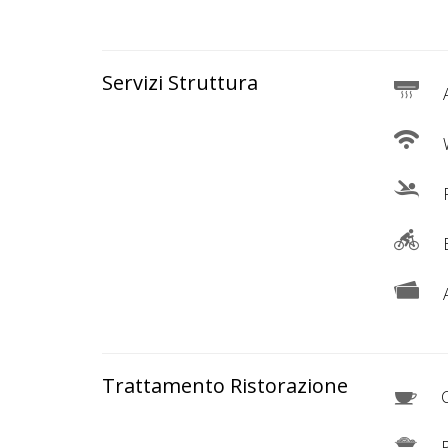
Servizi Struttura
A
W
P
B
A
Trattamento Ristorazione
C
P