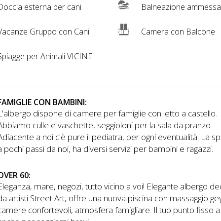
occia esterna per cani
Balneazione ammessa
acanze Gruppo con Cani
Camera con Balcone
piagge per Animali VICINE
FAMIGLIE CON BAMBINI:
L'albergo dispone di camere per famiglie con letto a castello.
Abbiamo culle e vaschette, seggioloni per la sala da pranzo.
Adiacente a noi c'è pure il pediatra, per ogni eventualità. La sp
a pochi passi da noi, ha diversi servizi per bambini e ragazzi.
OVER 60:
Eleganza, mare, negozi, tutto vicino a voi! Elegante albergo d
da artisti Street Art, offre una nuova piscina con massaggio ge
camere confortevoli, atmosfera famigliare. Il tuo punto fisso 