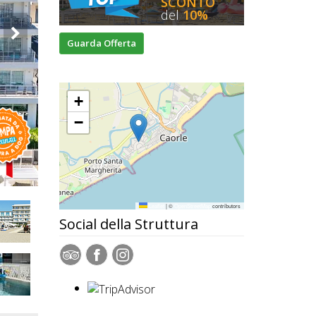
SCONTO
del
10%
Guarda Offerta
+
−
Leaflet
|
©
OpenStreetMap
contributors
Social della Struttura