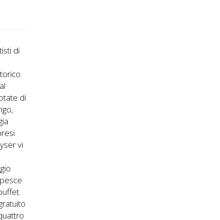
sti di
torico.
al
otate di
igo,
gia
presi
yser vi
a
gio
e pesce
buffet.
gratuito
 quattro