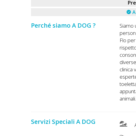
Lavora
Pr
con
A
Noi
Perché siamo A DOG ?
Siamo u
persona
Inserisci
Flo per
Attività
rispett
consona
diverse
clinica
Accedi
esperte
/
toelet
appunta
Registrati
animali
Servizi Speciali A DOG
A