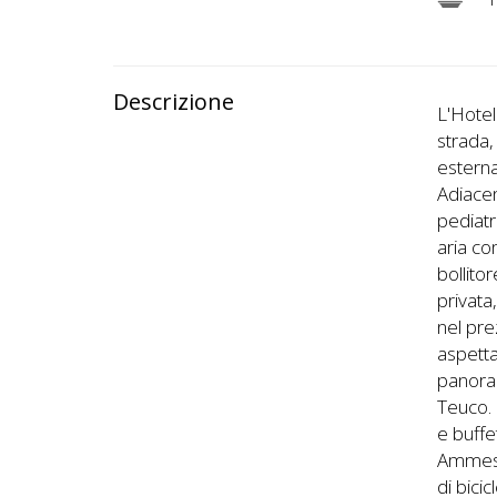
Descrizione
L'Hotel
strada,
esterna
Adiacen
pediatr
aria co
bollito
privata
nel pre
aspetta
panora
Teuco. 
e buffe
Ammessi
di bici