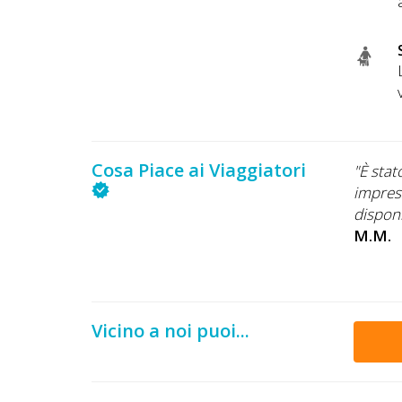
Cosa Piace ai Viaggiatori
 modo facile e abbiamo ritrovato tutti i servizi
"È stat
azione. Camere pulite e personale efficiente e
impres
Consigliato! "
disponi
M.M.
Vicino a noi puoi...