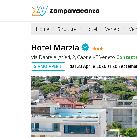
Home
Strutture
Hotel
Veneto
Ven
STRUTTURE
A
Hotel Marzia
DOG
Via Dante Alighieri, 2, Caorle VE Veneto
Contatt
SIAMO APERTI
dal 30 Aprile 2026 al 20 Settemb
LUOGHI
A
DOG
OFFERTE
A