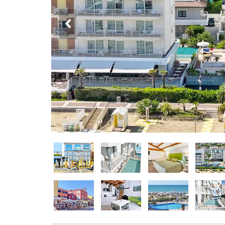
DOG
INFO
A
DOG
CHIEDI
CODICE
SCONTO
Video
Tutorial