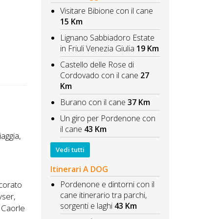
Visitare Bibione con il cane
15 Km
Lignano Sabbiadoro Estate
in Friuli Venezia Giulia
19 Km
Castello delle Rose di
Cordovado con il cane
27
Km
Burano con il cane
37 Km
Un giro per Pordenone con
il cane
43 Km
iaggia,
Vedi tutti
Itinerari A DOG
Pordenone e dintorni con il
ecorato
cane itinerario tra parchi,
yser,
sorgenti e laghi
43 Km
a Caorle