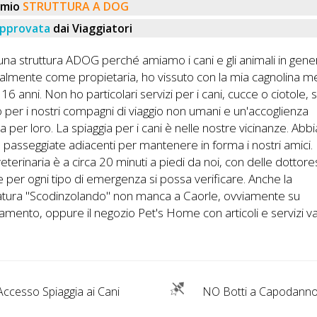
emio
STRUTTURA A DOG
pprovata
dai Viaggiatori
na struttura ADOG perché amiamo i cani e gli animali in gener
lmente come propietaria, ho vissuto con la mia cagnolina me
 16 anni. Non ho particolari servizi per i cani, cucce o ciotole, 
o per i nostri compagni di viaggio non umani e un'accoglienza
 per loro. La spiaggia per i cani è nelle nostre vicinanze. Ab
 passeggiate adiacenti per mantenere in forma i nostri amici.
 veterinaria è a circa 20 minuti a piedi da noi, con delle dottor
 per ogni tipo di emergenza si possa verificare. Anche la
tatura "Scodinzolando" non manca a Caorle, ovviamente su
mento, oppure il negozio Pet's Home con articoli e servizi va
.
ccesso Spiaggia ai Cani
NO Botti a Capodann