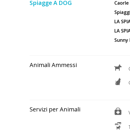
Spiagge A DOG
Caorle
Spiagg
LA SPI
LA SPI
Sunny 
Animali Ammessi
C
G
Servizi per Animali
V
T