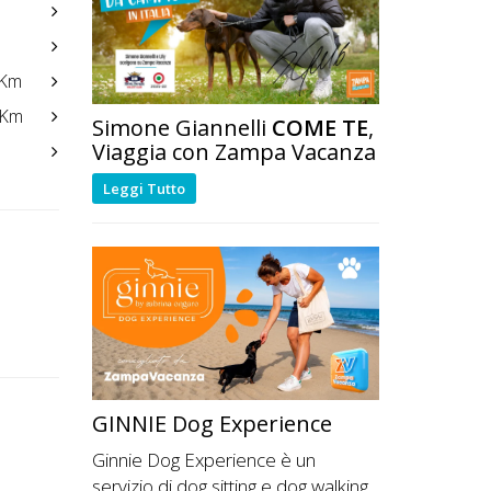
 Km
 Km
Simone Giannelli
COME TE
,
Viaggia con Zampa Vacanza
Leggi Tutto
GINNIE Dog Experience
Ginnie Dog Experience è un
servizio di dog sitting e dog walking